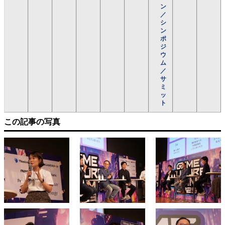
ン
／
シ
ン
ポ
ジ
ウ
ム
／
サ
ミ
ッ
ト
この記事の写真