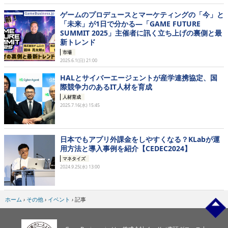
ゲームのプロデュースとマーケティングの「今」と
「未来」が1日で分かる―「GAME FUTURE
SUMMIT 2025」主催者に訊く立ち上げの裏側と最
新トレンド
市場
2025.6.1(日) 21:00
HALとサイバーエージェントが産学連携協定、国
際競争力のあるIT人材を育成
人材育成
2025.7.16(水) 15:45
日本でもアプリ外課金をしやすくなる？KLabが運
用方法と導入事例を紹介【CEDEC2024】
マネタイズ
2024.9.25(水) 13:00
ホーム
›
その他
›
イベント
›
記事