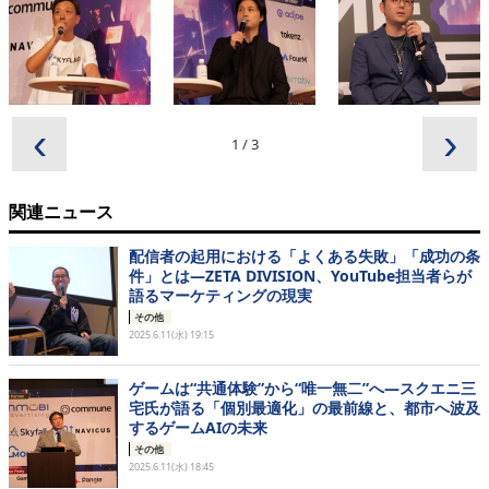
‹
›
1
/
3
関連ニュース
配信者の起用における「よくある失敗」「成功の条
件」とは―ZETA DIVISION、YouTube担当者らが
語るマーケティングの現実
その他
2025.6.11(水) 19:15
ゲームは“共通体験”から“唯一無二”へ―スクエニ三
宅氏が語る「個別最適化」の最前線と、都市へ波及
するゲームAIの未来
その他
2025.6.11(水) 18:45