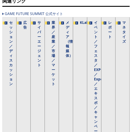
関連リンク
GAME FUTURE SUMMIT 公式サイト
セ
広
サ
業
メ
KLab
イ
レ
マ
ッ
告
イ
界
デ
ベ
ポ
ネ
シ
バ
／
ィ
ン
ー
タ
ョ
ー
産
ア
ト
ト
イ
ン
エ
業
（情
／
ズ
／
ー
／
報
フ
デ
ジ
市
媒
ェ
ィ
ェ
場
体）
ス
ス
ン
／
タ
カ
ト
マ
／
ッ
ー
EXPO
シ
ケ
／
ョ
ッ
Expo
ン
ト
／
エ
キ
ス
ポ
／
キ
ャ
ン
ペ
ー