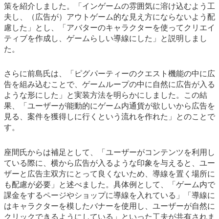
策を紹介しました。「インゲームの雰囲気に溶け込むよう工
夫し、（広告が）アウトゲーム的な見え方にならないよう配
慮した」とし、「アバターのキャラクターを使ってクリエイ
ティブを作成し、ゲームらしい導線にした」と説明しまし
た。
さらに前島氏は、「ピグパーティーのクエスト機能の中に広
告を組み込むことで、ゲームループの中に自然に広告が入る
ような形にした」と実装方法を明らかにしました。この結
果、「ユーザーが能動的にゲーム内通貨が欲しいから広告を
見る、案件を獲得しに行くという流れを作れた」とのことで
す。
座間氏からは補足として、「ユーザーがコンテンツを利用し
ている際に、横から広告が入るような印象を与えると、ユー
ザーと広告主双方にとって良くないため、導線を置く場所に
も配慮が必要」と述べました。具体例として、「ゲーム内で
課金をするページやショップに導線を入れている」「導線に
はキャラクターを模したバナーを使用し、ユーザーが自然に
クリックできるようにしている」といった工夫が共有されま