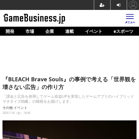
開発
市場
企業
連載
イベント
eスポーツ
ホーム
ゲーム開発
市場
マネタイズ
『BLEACH Brave Souls』の事例で考える「世界観を
企業動向
壊さない広告」の作り方
人材育成
「課金と広告を併用してゲーム収益UPを実現したゲームアプリのハイブリッド
マネタイズ戦略」の模様をお届けします。
産業政策
その他
イベント
2025.7.18（金） 18:45
連載
イベント/セミナー