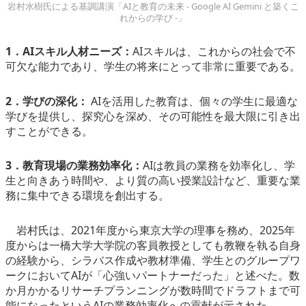
岩村水樹氏による基調講演「AIと教育の未来 - Google AI Gemini と築くこ
れからの学び -」
1．AIスキル人材ニーズ：
AIスキルは、これからの社会で不
可欠な能力であり、学生の将来にとって非常に重要である。
2．学びの深化：
AIを活用した教育は、個々の学生に最適な
学びを提供し、探究心を深め、その可能性を最大限に引き出
すことができる。
3．教育現場の業務効率化：
AIは教員の業務を効率化し、学
生と向きあう時間や、より質の高い授業設計など、重要な業
務に集中できる環境を創出する。
岩村氏は、2021年度から東京大学の理事を務め、2025年
度からは一橋大学大学院の客員教授としても教鞭を執る自身
の経験から、シラバス作成や教材準備、学生とのグループワ
ークにおいてAIが「心強いパートナーだった」と述べた。数
か月かかるリサーチプランニングが数時間でドラフトまで可
能になったというAIの業務効率化への貢献が示された。