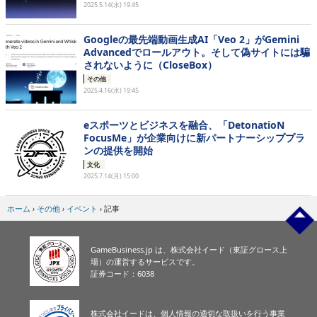
2025.5.14(水) 19:45
Googleの最先端動画生成AI「Veo 2」がGemini
Advancedでロールアウト。そして偽サイトには騙
されないように（CloseBox）
その他
2025.4.16(水) 19:45
eスポーツとビジネスを融合、「DetonatioN
FocusMe」が企業向けに新パートナーシッププラ
ンの提供を開始
文化
2025.7.14(月) 15:00
ホーム
›
その他
›
イベント
›
記事
GameBusiness.jp は、株式会社イード（東証グロース上
場）の運営するサービスです。
証券コード：6038
株式会社イードは、個人情報の適切な取扱いを行う事業