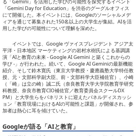
る「Gemini」を活用した学びの可能性を探究するイベント
eスポーツ
「Gemini Day for Education」を渋谷のグーグルオフィス
にて開催した。本イベントには、Googleのソーシャルメデ
ィアを通じて募集された150名以上の大学生が集結。AIを活
用した学びの可能性について理解を深めた。
イベントでは、Google ヴァイスプレジデント アジア太
平洋・日本地区 マーケティングの岩村水樹氏による基調講
演「AIと教育の未来 - Google AI Gemini と築くこれからの
学び -」が行われた。続いて、Google AI Geminiの最新機能
紹介、そして鈴木寛氏（東京大学教授・慶應義塾大学特任教
授、元・文部科学副大臣、前・文部科学大臣補佐官）、小崎
（「崎」は立の崎）
誠二氏（奈良教育大学大学院教育学研究
科教授、奈良市教育CIO補佐官／教育委員会スクールDX
PM）と大学生らをパネリストに迎えたパネルディスカッシ
ョン「教育現場におけるAIの可能性と課題」が開催され、参
加者は熱心に耳を傾けていた。
Googleが語る「AIと教育」