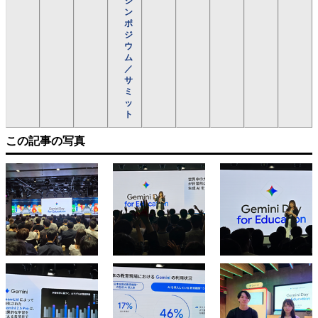
シ
ン
ポ
ジ
ウ
ム
／
サ
ミ
ッ
ト
この記事の写真