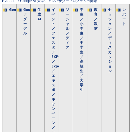
Google：Google AI 大学生アンバサダープログラムの開始
Gemini
Google
生
イ
ソ
学
教
セ
レ
／
成
ベ
ー
生
育
ッ
ポ
グ
AI
ン
シ
／
／
シ
ー
ー
ト
ャ
小
教
ョ
ト
グ
／
ル
学
材
ン
ル
フ
メ
生
／
ェ
デ
／
デ
ス
ィ
中
ィ
タ
ア
学
ス
／
生
カ
EXPO
／
ッ
／
高
シ
Expo
校
ョ
／
生
ン
エ
／
キ
大
ス
学
ポ
生
／
キ
ャ
ン
ペ
ー
ン
／