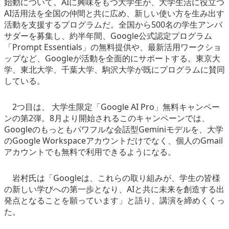
始動について。AIに興味をもつ大学生が、大学生活に役立つ
AI活用法を全国の仲間と共に広め、新しい使い方を生み出す
活動を支援するプログラムだ。全国から500名の学生アンバ
サダーを募集し、約半年間、Google公式認定プログラム
「Prompt Essentials」の無料提供や、最新活用ワークショ
ップなど、Googleが活動を全面的にサポートする。東京大
学、東北大学、千葉大学、駒沢大学が既にプログラムに賛同
している。
2つ目は、 大学生限定「Google AI Pro」無料キャンペー
ンの第2弾。8月より開始されるこのキャンペーンでは、
Googleのもっともパワフルな会話型Geminiモデルを、大学
のGoogle Workspaceアカウントだけでなく、個人のGmail
アカウントでも無料で利用できるようになる。
岩村氏は「Googleは、これらの取り組みが、学生の皆様
の新しい学びへの第一歩となり、AIと共に未来を創造する出
発点となることを願っています」と語り、講演を締めくくっ
た。