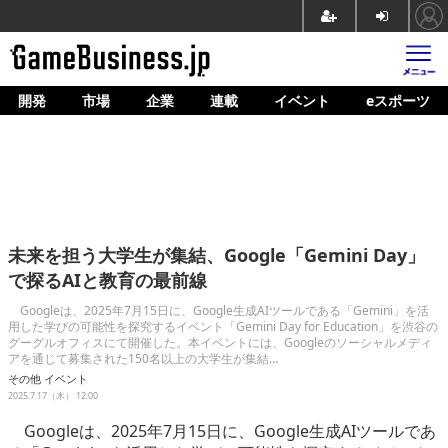
開発
市場
企業
連載
イベント
eスポーツ
ホーム
ゲーム開発
市場
マネタイズ
未来を担う大学生が集結、Google「Gemini Day」
企業動向
で探るAIと教育の最前線
人材育成
Googleは、2025年7月15日に、Google生成AIツールである「Gemini」を活
用した学びの可能性を探究するイベント「Gemini Day for Education」を渋谷の
グーグルオフィスにて開催した。本イベントには、Googleのソーシャルメディ
産業政策
アを通じて募集された150名以上の大学生が集結…
その他
イベント
連載
2025.7.17（木） 12:00
イベント/セミナー
Googleは、2025年7月15日に、Google生成AIツールであ