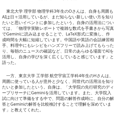
東北大学 理学部 物理学科3年生のOさんは、自身も周囲も
AIは日々活用しているが、まだ知らない新しい使い方を知り
たいと思いイベントに参加したという。自身の活用法につい
ては、「物理学実験レポートで複雑な数式を手書きから写真
でGeminiに読み込ませることで、LaTeX形式に変換し、作
成時間を大幅に短縮しています。中国語や英語の会話練習相
手、料理中にもレシピをハンズフリーで読み上げてもらった
り、毎朝のニュースの確認など、日常のあらゆる場面でAIを
活用し、自身の学びを深く広くしていると感じています」と
語った。
一方、東京大学 工学部 航空宇宙工学科4年生のHさんは、
周囲に使っている人が意外と少なく、同世代の活用法を知り
たいと参加したという。自身は、「大学院の先行研究のディ
ープリサーチにGeminiを活用しています。また、大学院入
試に向けて準備をする中で、問題の解答作成時に、自分の解
答とGeminiの解答を比較検討することで理解を深めていま
す」と教えてくれた。