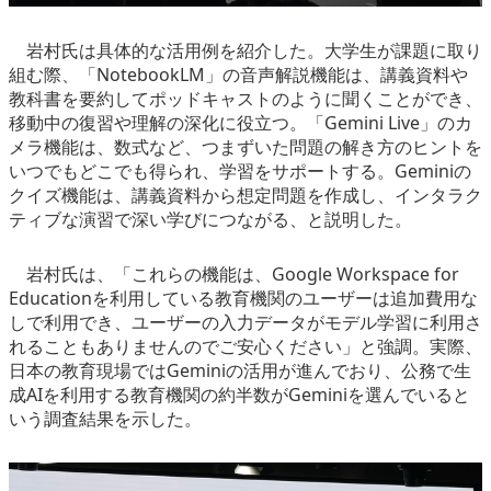
岩村氏は具体的な活用例を紹介した。大学生が課題に取り
組む際、「NotebookLM」の音声解説機能は、講義資料や
教科書を要約してポッドキャストのように聞くことができ、
移動中の復習や理解の深化に役立つ。「Gemini Live」のカ
メラ機能は、数式など、つまずいた問題の解き方のヒントを
いつでもどこでも得られ、学習をサポートする。Geminiの
クイズ機能は、講義資料から想定問題を作成し、インタラク
ティブな演習で深い学びにつながる、と説明した。
岩村氏は、「これらの機能は、Google Workspace for
Educationを利用している教育機関のユーザーは追加費用な
しで利用でき、ユーザーの入力データがモデル学習に利用さ
れることもありませんのでご安心ください」と強調。実際、
日本の教育現場ではGeminiの活用が進んでおり、公務で生
成AIを利用する教育機関の約半数がGeminiを選んでいると
いう調査結果を示した。