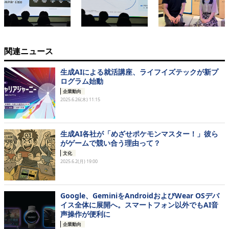
関連ニュース
生成AIによる就活講座、ライフイズテックが新プ
ログラム始動
企業動向
2025.6.26(木) 11:15
生成AI各社が「めざせポケモンマスター！」彼ら
がゲームで競い合う理由って？
文化
2025.6.2(月) 19:00
Google、GeminiをAndroidおよびWear OSデバ
イス全体に展開へ。スマートフォン以外でもAI音
声操作が便利に
企業動向