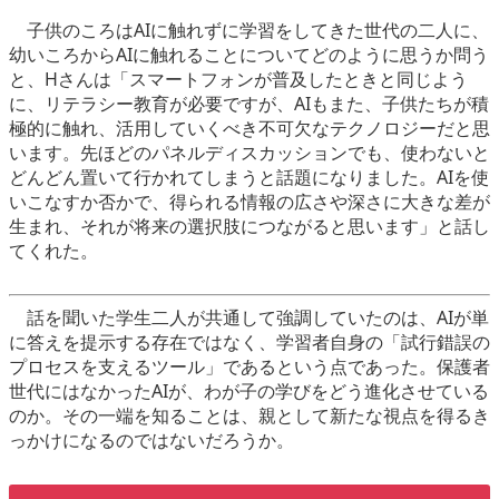
子供のころはAIに触れずに学習をしてきた世代の二人に、
幼いころからAIに触れることについてどのように思うか問う
と、Hさんは「スマートフォンが普及したときと同じよう
に、リテラシー教育が必要ですが、AIもまた、子供たちが積
極的に触れ、活用していくべき不可欠なテクノロジーだと思
います。先ほどのパネルディスカッションでも、使わないと
どんどん置いて行かれてしまうと話題になりました。AIを使
いこなすか否かで、得られる情報の広さや深さに大きな差が
生まれ、それが将来の選択肢につながると思います」と話し
てくれた。
話を聞いた学生二人が共通して強調していたのは、AIが単
に答えを提示する存在ではなく、学習者自身の「試行錯誤の
プロセスを支えるツール」であるという点であった。保護者
世代にはなかったAIが、わが子の学びをどう進化させている
のか。その一端を知ることは、親として新たな視点を得るき
っかけになるのではないだろうか。