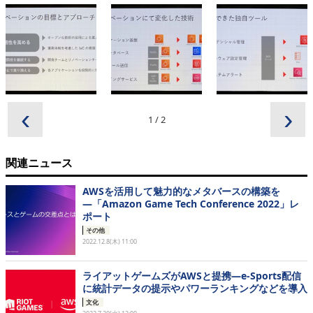
‹
›
1
/
2
関連ニュース
AWSを活用して魅力的なメタバースの構築を
―「Amazon Game Tech Conference 2022」レ
ポート
その他
2022.12.8(木) 11:00
ライアットゲームズがAWSと提携―e-Sports配信
に統計データの提示やパワーランキングなどを導入
文化