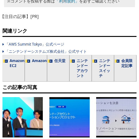
※コメントを投稿する際は
「利用規約」
を必ずご確認ください
【注目の記事】[PR]
関連リンク
「AWS Summit Tokyo」公式ページ
「ニンテンドーシステムズ株式会社」公式サイト
Amazon
Amazon
任天堂
ニンテ
ニンテ
会員限
EC2
ンドー
ンドー
定記事
アカウ
スイッ
ント
チ
この記事の写真