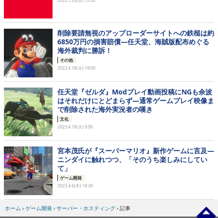
2022.7.20(水) 12:00
削除要請無視のアップローダーサイトへの鉄槌は約
6850万円の損害賠償―任天堂、海賊版配布めぐる
海外裁判に勝訴！
その他
2023.4.18(火) 19:00
任天堂『ゼルダ』Modプレイ動画投稿にNGも余波
はそれだけにとどまらず―通常ゲームプレイ映像ま
で削除された海外実況者の嘆き
文化
2023.4.18(火) 9:00
宮本茂氏が『スーパーマリオ』新作ゲームに言及―
ニンダイに触れつつ、「そのうち楽しみにしてい
て」
ゲーム開発
2023.4.6(木) 18:30
ホーム
›
ゲーム開発
›
サーバー・ホスティング
›
記事