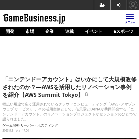
開発
市場
企業
連載
イベント
eスポーツ
ホーム
ゲーム開発
市場
マネタイズ
「ニンテンドーアカウント」はいかにして大規模改修
企業動向
されたのか？―AWSを活用したリノベーション事例
を紹介【AWS Summit Tokyo】
人材育成
幅広い用途で広く運用されているクラウドコンピューティング「AWS (アマゾン
産業政策
ウェブ サービス)」。その活用実例として、任天堂とDeNAが共同開発する「ニ
ンテンドーアカウント」のリノベーションプロジェクトがセッションのひとつで
語られました。
連載
ゲーム開発
サーバー・ホスティング
2023.5.2（火） 17:00
イベント/セミナー