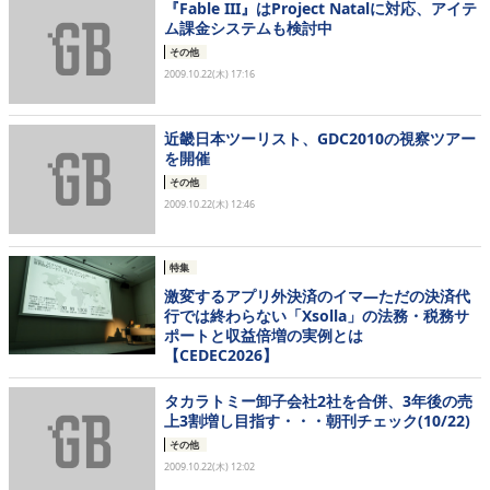
『Fable III』はProject Natalに対応、アイテ
ム課金システムも検討中
その他
2009.10.22(木) 17:16
近畿日本ツーリスト、GDC2010の視察ツアー
を開催
その他
2009.10.22(木) 12:46
特集
激変するアプリ外決済のイマ―ただの決済代
行では終わらない「Xsolla」の法務・税務サ
ポートと収益倍増の実例とは
【CEDEC2026】
タカラトミー卸子会社2社を合併、3年後の売
上3割増し目指す・・・朝刊チェック(10/22)
その他
2009.10.22(木) 12:02