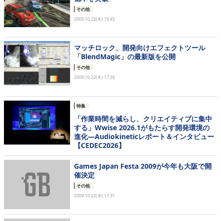
eスポーツ
その他
2009.10.22(木) 19:45
マッチロック、開発向けエフェクトツール
「BlendMagic」の最新版を公開
その他
2009.10.22(木) 17:35
特集
「作業時間を減らし、クリエイティブに集中
する」Wwise 2026.1がもたらす開発環境の
進化―Audiokineticレポート＆インタビュー
【CEDEC2026】
Games Japan Festa 2009が今年も大阪で開
催決定
その他
2009.10.22(木) 17:31