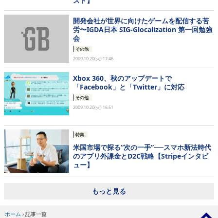
スト】
開発会社が世界に向けたゲームを配信する苦
労〜IGDA日本 SIG-Glocalization 第一回勉強
会
その他
2009.10.20(火) 17:46
Xbox 360、秋のアップデートで
「Facebook」と「Twitter」に対応
その他
2009.10.20(火) 16:51
特集
米国市場で探る“次の一手”──スマホ新法時代
のアプリ外課金とD2C戦略【Stripeインタビ
ュー】
もっと見る
ホーム
›
記事一覧