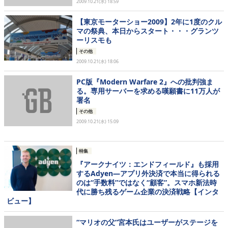
2009.10.21(水) 18:59
【東京モーターショー2009】2年に1度のクル
マの祭典、本日からスタート・・・グランツ
ーリスモも
その他
2009.10.21(水) 18:06
PC版『Modern Warfare 2』への批判強ま
る。専用サーバーを求める嘆願書に11万人が
署名
その他
2009.10.21(水) 15:09
特集
『アークナイツ：エンドフィールド』も採用
するAdyen―アプリ外決済で本当に得られる
のは“手数料”ではなく“顧客”。スマホ新法時
代に勝ち残るゲーム企業の決済戦略【インタ
ビュー】
“マリオの父”宮本氏はユーザーがステージを