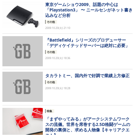
東京ゲームショウ2009、話題の中心は
「Playstation3」 〜 ニールセンがネット書き
込みなど分析
その他
2009.10.20(火) 21:10
『Battlefield』シリーズのプロデューサー
「デディケイテッドサーバーは絶対に必要」
その他
2009.10.20(火) 18:36
タカラトミー、国内外で好調で業績上方修正
その他
2009.10.20(火) 18:28
特集
「まずやってみる」がアークシステムワーク
スの流儀。世界を席巻する2.5D格闘ゲームの
開発の裏側と、求める人物像【キャリアクエ