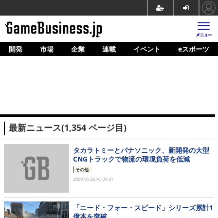
開発
市場
企業
連載
イベント
eスポーツ
ホーム
ゲーム開発
市場
マネタイズ
最新ニュース(1,354 ページ目)
企業動向
人材育成
タカラトミーとパナソニック、新開発の大型
CNGトラックで物流の環境負荷を低減
産業政策
その他
2009.10.22(木) 20:31
連載
イベント/セミナー
「ニード・フォー・スピード」シリーズ累計1
億本を突破