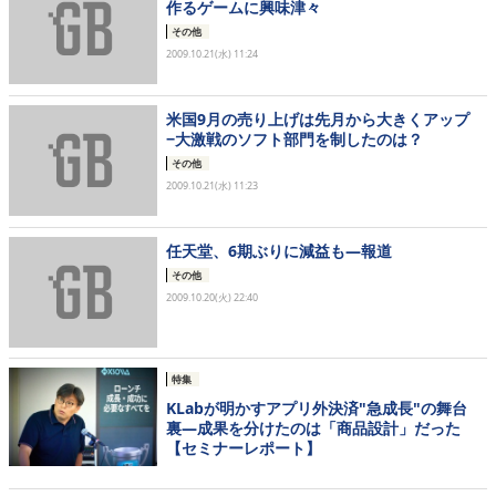
作るゲームに興味津々
その他
2009.10.21(水) 11:24
米国9月の売り上げは先月から大きくアップ
−大激戦のソフト部門を制したのは？
その他
2009.10.21(水) 11:23
任天堂、6期ぶりに減益も―報道
その他
2009.10.20(火) 22:40
特集
KLabが明かすアプリ外決済"急成長"の舞台
裏―成果を分けたのは「商品設計」だった
【セミナーレポート】