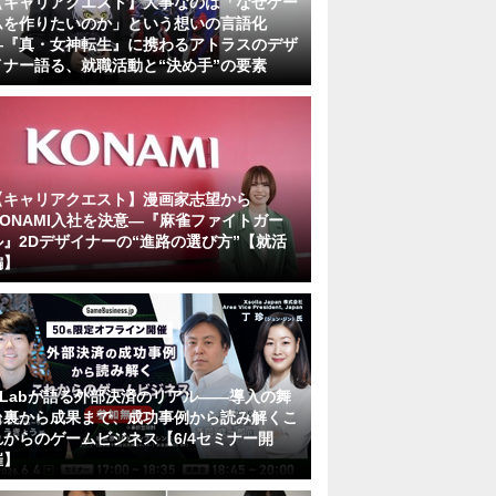
【キャリアクエスト】大事なのは「なぜゲー
ムを作りたいのか」という想いの言語化
―『真・女神転生』に携わるアトラスのデザ
イナー語る、就職活動と“決め手”の要素
【キャリアクエスト】漫画家志望から
KONAMI入社を決意―『麻雀ファイトガー
ル』2Dデザイナーの“進路の選び方”【就活
編】
KLabが語る外部決済のリアル――導入の舞
台裏から成果まで、成功事例から読み解くこ
れからのゲームビジネス【6/4セミナー開
催】