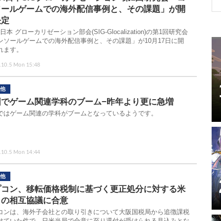
ソールゲームでの海外配信事例と、その課題」が開
決定
A日本 グローカリゼーション部会(SIG-Glocalization)の第1回研究会
ンソールゲームでの海外配信事例と、その課題」が10月17日に開
れます。
.10.5 Mon 15:48
他
国でゲーム関連学科のブーム−昨年より更に急増
ではゲーム関連の学科がブームとなっているようです。
.10.5 Mon 14:44
他
プコン、移転価格税制に基づく更正処分に対する米
との相互協議に合意
コンは、海外子会社との取り引きについて大阪国税局から追徴課税
けていた件で、日米当局で合意に至り還付が受けられる見込みとな