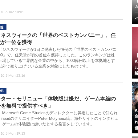
.10.6 Tue 10:01
他
ジネスウィークの「世界のベストカンパニー」、任
堂が一位を獲得
ビジネスウィークが1日に発表した恒例の「世界のベストカンパニ
009」で、任天堂が初の首位を獲得しました。このランキングは株
上場している世界的な企業の中から、1000億円以上を本拠地とす
以外で売り上げている企業を対象にしたものです。
.10.5 Mon 23:16
他
ーター・モリニュー「体験版は嫌だ、ゲーム本編の
分を無料で提供すべき」
Microsoft Game Studiosのディレクターに昇進したことで知られ
onheadのクリエイターPeter Molyneux氏。海外サイトのインタビュ
、ゲームの体験版は嫌いだとする発言をしています。
.10.5 Mon 19:13