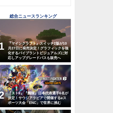
総合ニュースランキング
『マインクラフト』スイッチ2版が10
月27日に発売決定！グラフィックを強
化するバイブラントビジュアルズに対
応しアップグレードパスも販売へ
『スト6』『餓狼』日本代表選手6名が
決定！サウジアラビアで開催するeス
ポーツ大会「ENC」で世界に挑む