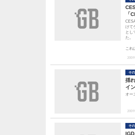
C
「C
CE
けて
とし
た。
これ
2009
その
揺
イ
オー
2009
その
IG