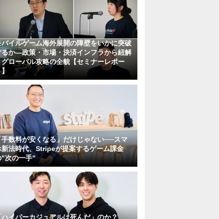
モバイルゲーム海外展開の障壁をいかに突破
するか―政策・市場・決済インフラから紐解
くグローバル攻略の全貌【セミナーレポー
ト】
「手数料が安くなる」だけじゃない──スマ
ホ新法時代、Stripeが提案するゲーム課金
の"次の一手"
「ハイパーカジュアルは死んだ」のか？