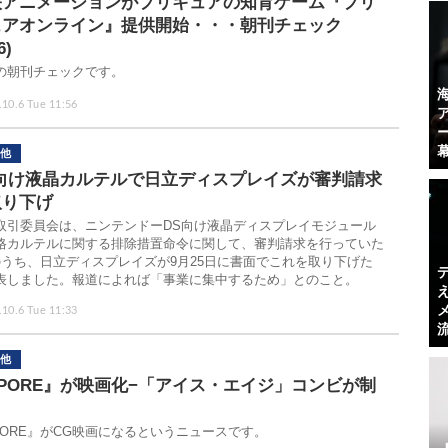
映アニメーションがプリキュアの知育ゲーム『プリ
ュアオンライン』提供開始・・・朝刊チェック
6)
の朝刊チェックです。
.10.6 Tue 11:56
他
S向け液晶カルテルで日立ディスプレイズが審判請求
取り下げ
取引委員会は、ニンテンドーDS向け液晶ディスプレイモジュール
格カルテルに関する排除措置命令に関して、審判請求を行っていた
のうち、日立ディスプレイズが9月25日に書面でこれを取り下げた
表しました。報道によれば「事業に集中するため」とのこと。
.10.6 Tue 11:33
他
PORE』が映画化−「アイス・エイジ」コンビが制
PORE』がCG映画になるというニュースです。