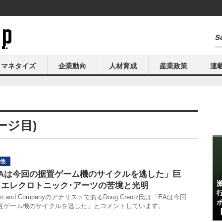
マネタイズ
企業動向
人材育成
産業政策
連
ージ目)
他
EAは今回の据置ゲーム機のサイクルを逃した」巨
・エレクロトニック･アーツの苦境と光明
en and CompanyのアナリストであるDoug Creutz氏は「EAは今回
置ゲーム機のサイクルを逃した」とコメントしています。
【