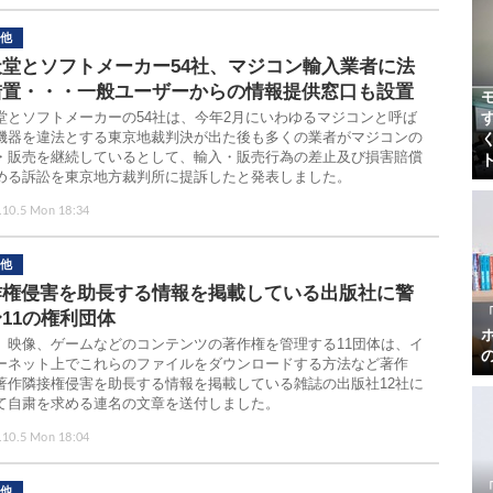
他
天堂とソフトメーカー54社、マジコン輸入業者に法
措置・・・一般ユーザーからの情報提供窓口も設置
堂とソフトメーカーの54社は、今年2月にいわゆるマジコンと呼ば
機器を違法とする東京地裁判決が出た後も多くの業者がマジコンの
・販売を継続しているとして、輸入・販売行為の差止及び損害賠償
める訴訟を東京地方裁判所に提訴したと発表しました。
.10.5 Mon 18:34
他
作権侵害を助長する情報を掲載している出版社に警
11の権利団体
、映像、ゲームなどのコンテンツの著作権を管理する11団体は、イ
ーネット上でこれらのファイルをダウンロードする方法など著作
著作隣接権侵害を助長する情報を掲載している雑誌の出版社12社に
て自粛を求める連名の文章を送付しました。
.10.5 Mon 18:04
他