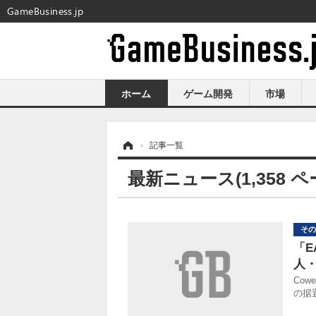
GameBusiness.jp
ホーム
ゲーム開発
市場
ホーム
›
記事一覧
最新ニュース(1,358 ペ
その
「
人
Cow
の据