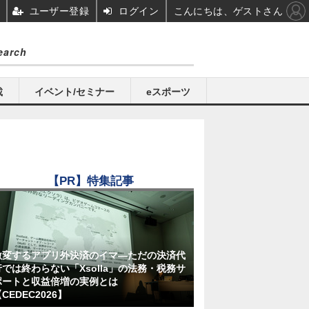
ユーザー登録
ログイン
こんにちは、ゲストさん
載
イベント/セミナー
eスポーツ
【PR】特集記事
激変するアプリ外決済のイマ―ただの決済代
行では終わらない「Xsolla」の法務・税務サ
ポートと収益倍増の実例とは
CEDEC2026】