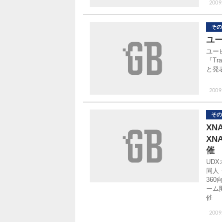
2009
その
ユー
ユー
『T
と発
2009
その
XN
XN
催
UD
同人・
36
ーム
催
2009