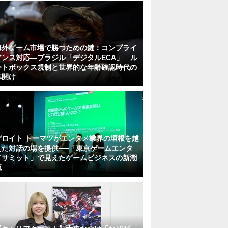
海外ゲーム市場で勝つための鍵：コンプライ
アンス対応—ブラジル「デジタルECA」 ル
ートボックス規制と世界的な年齢確認時代の
幕開け
デロイト トーマツがエンタメ業界の垣根を越
えた対話の場を提供──「東京ゲームエンタ
メサミット」で見えたゲームビジネスの新潮
流