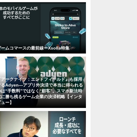
ゲームコマースの最前線ーXsolla特集
『アークナイツ：エンドフィールド』も採用
するAdyen―アプリ外決済で本当に得られる
のは“手数料”ではなく“顧客”。スマホ新法時
代に勝ち残るゲーム企業の決済戦略【インタ
ビュー】