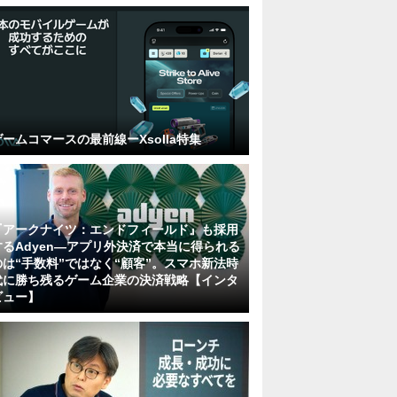
ゲームコマースの最前線ーXsolla特集
『アークナイツ：エンドフィールド』も採用
するAdyen―アプリ外決済で本当に得られる
のは“手数料”ではなく“顧客”。スマホ新法時
代に勝ち残るゲーム企業の決済戦略【インタ
ビュー】