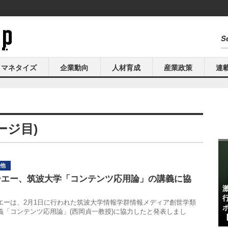
マネタイズ
企業動向
人材育成
産業政策
連
ージ目)
他
ーエー、筑波大学「コンテンツ応用論」の講義に協
エーは、2月1日に行われた筑波大学情報学群情報メディア創世学類
義「コンテンツ応用論」(西岡貞一教授)に協力したと発表しまし
【