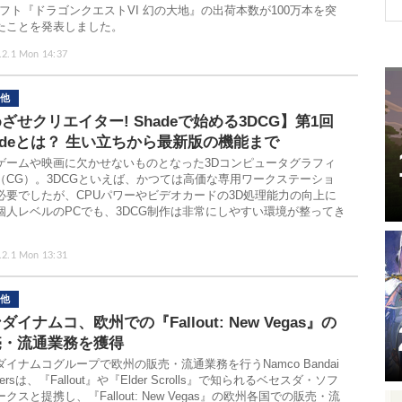
ソフト『ドラゴンクエストVI 幻の大地』の出荷本数が100万本を突
たことを発表しました。
.2.1 Mon 14:37
他
ざせクリエイター! Shadeで始める3DCG】第1回
adeとは？ 生い立ちから最新版の機能まで
ゲームや映画に欠かせないものとなった3Dコンピュータグラフィ
（CG）。3DCGといえば、かつては高価な専用ワークステーショ
必要でしたが、CPUパワーやビデオカードの3D処理能力の向上に
個人レベルのPCでも、3DCG制作は非常にしやすい環境が整ってき
.2.1 Mon 13:31
他
ダイナムコ、欧州での『Fallout: New Vegas』の
売・流通業務を獲得
ダイナムコグループで欧州の販売・流通業務を行うNamco Bandai
tnersは、『Fallout』や『Elder Scrolls』で知られるベセスダ・ソフ
クスと提携し、『Fallout: New Vegas』の欧州各国での販売・流