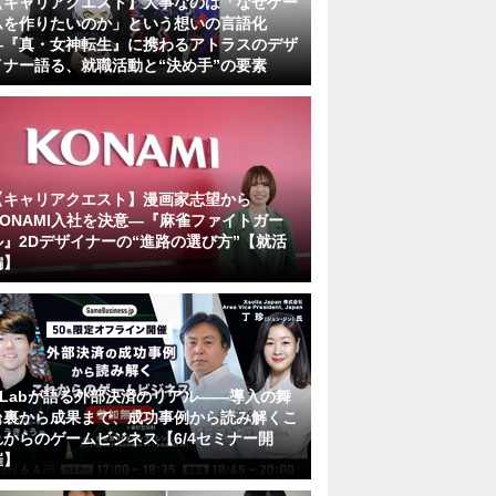
【キャリアクエスト】大事なのは「なぜゲー
ムを作りたいのか」という想いの言語化
―『真・女神転生』に携わるアトラスのデザ
イナー語る、就職活動と“決め手”の要素
【キャリアクエスト】漫画家志望から
KONAMI入社を決意―『麻雀ファイトガー
ル』2Dデザイナーの“進路の選び方”【就活
編】
KLabが語る外部決済のリアル――導入の舞
台裏から成果まで、成功事例から読み解くこ
れからのゲームビジネス【6/4セミナー開
催】