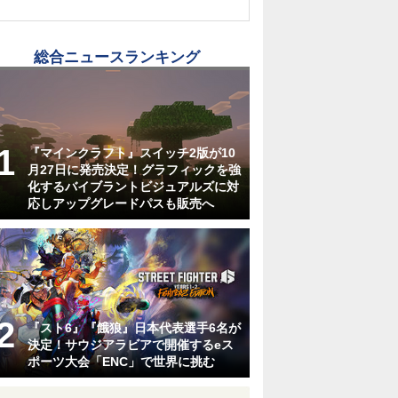
総合ニュースランキング
『マインクラフト』スイッチ2版が10
月27日に発売決定！グラフィックを強
化するバイブラントビジュアルズに対
応しアップグレードパスも販売へ
『スト6』『餓狼』日本代表選手6名が
決定！サウジアラビアで開催するeス
ポーツ大会「ENC」で世界に挑む