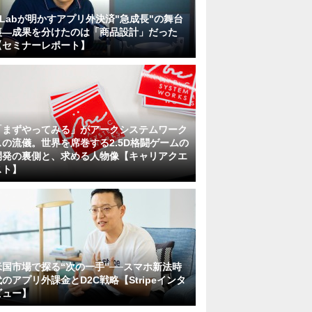
KLabが明かすアプリ外決済"急成長"の舞台
裏―成果を分けたのは「商品設計」だった
【セミナーレポート】
「まずやってみる」がアークシステムワーク
スの流儀。世界を席巻する2.5D格闘ゲームの
開発の裏側と、求める人物像【キャリアクエ
スト】
米国市場で探る“次の一手”──スマホ新法時
代のアプリ外課金とD2C戦略【Stripeインタ
ビュー】