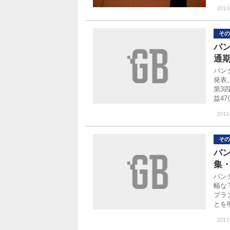
2010
その
バ
通
バン
発表
第3四
益47
2010
その
バン
集
バン
幅な
プラ
とを
2010