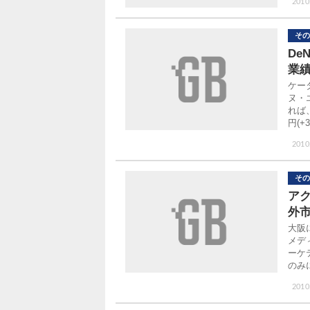
2010
その
De
業
ケー
ヌ・
れば、
円(
2010
その
ア
外
大阪
メデ
ーケ
のみ
2010