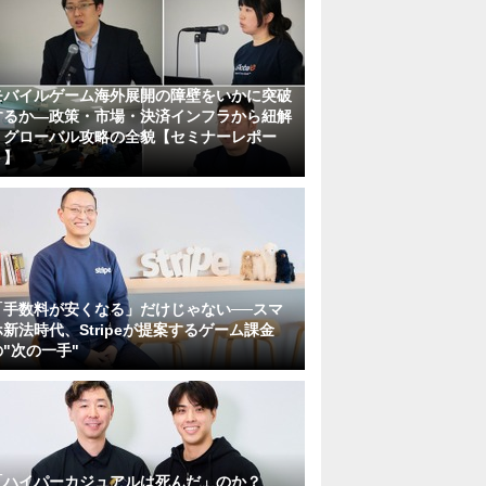
モバイルゲーム海外展開の障壁をいかに突破
するか―政策・市場・決済インフラから紐解
くグローバル攻略の全貌【セミナーレポー
ト】
「手数料が安くなる」だけじゃない──スマ
ホ新法時代、Stripeが提案するゲーム課金
の"次の一手"
「ハイパーカジュアルは死んだ」のか？