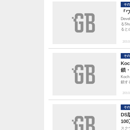
その
『ワ
De
るSt
ると
2010
その
Koc
鎖・
Koc
鎖す
2010
その
DS
10
スク