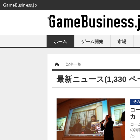
GameBusiness.jp
ホーム
ゲーム開発
市場
ホーム
›
記事一覧
最新ニュース(1,330 ペ
その
コ
力
コー
の講
た。