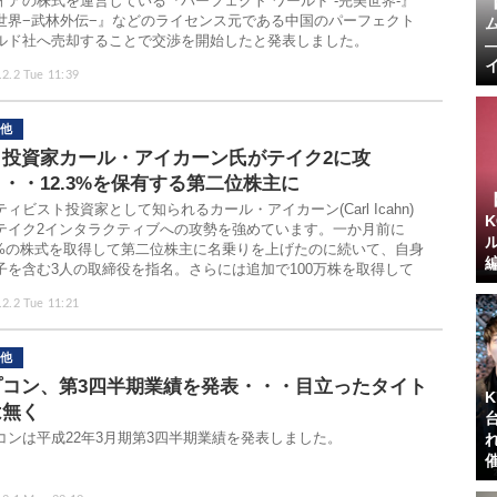
ィアの株式を運営している『パーフェクト ワールド -完美世界-』
世界−武林外伝−』などのライセンス元である中国のパーフェクト
ルド社へ売却することで交渉を開始したと発表しました。
.2.2 Tue 11:39
他
名投資家カール・アイカーン氏がテイク2に攻
・・12.3%を保有する第二位株主に
ィビスト投資家として知られるカール・アイカーン(Carl Icahn)
テイク2インタラクティブへの攻勢を強めています。一か月前に
.3%の株式を取得して第二位株主に名乗りを上げたのに続いて、自身
子を含む3人の取締役を指名。さらには追加で100万株を取得して
.2.2 Tue 11:21
他
プコン、第3四半期業績を発表・・・目立ったタイト
は無く
コンは平成22年3月期第3四半期業績を発表しました。