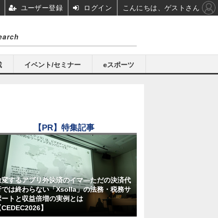
ユーザー登録
ログイン
こんにちは、ゲストさん
載
イベント/セミナー
eスポーツ
【PR】特集記事
激変するアプリ外決済のイマ―ただの決済代
行では終わらない「Xsolla」の法務・税務サ
ポートと収益倍増の実例とは
CEDEC2026】