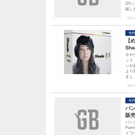
DS
破し
2010
その
【め
Sh
今や
ック
ンが
より
まし
2010
その
バン
販
バン
Par
トワー