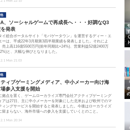
.2.1 Mon 22:10
他
NA、ソーシャルゲームで再成長へ・・・好調なQ3
績を発表
タイ総合ポータルサイト「モバゲータウン」を運営するディー・エ
エーは、平成22年3月期第3四半期業績を発表しました。それによ
売上高116億5500万円(前年同期比+24%)、営業利益52億2400万
+32%)と、大幅な伸びとなりました。
.2.1 Mon 21:03
他
クティブゲーミングメディア、中小メーカー向け海
市場参入支援を開始
に拠点を置く、ゲームローカライズ専門会社アクティブゲーミング
ィアは27日、主に中小メーカーを対象にした北米および欧州でのマ
ティングサービスを開始すると発表しました。今後はローカライズ
に留まらない、海外市場への参入を支援していくとのこと。
.2.1 Mon 20:34