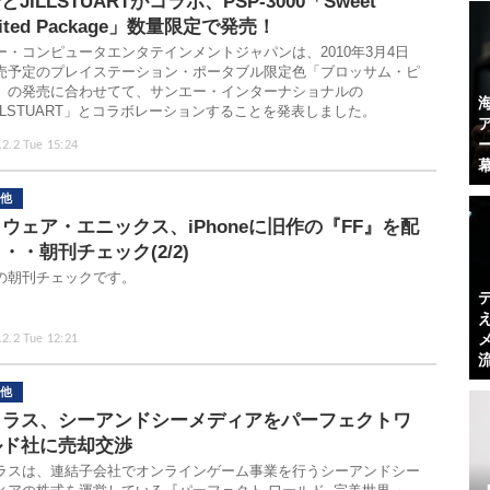
PとJILLSTUARTがコラボ、PSP-3000「Sweet
mited Package」数量限定で発売！
ー・コンピュータエンタテインメントジャパンは、2010年3月4日
売予定のプレイステーション・ポータブル限定色「ブロッサム・ピ
」の発売に合わせてて、サンエー・インターナショナルの
ILLSTUART」とコラボレーションすることを発表しました。
.2.2 Tue 15:24
他
ウェア・エニックス、iPhoneに旧作の『FF』を配
・・朝刊チェック(2/2)
の朝刊チェックです。
.2.2 Tue 12:21
他
トラス、シーアンドシーメディアをパーフェクトワ
ルド社に売却交渉
ラスは、連結子会社でオンラインゲーム事業を行うシーアンドシー