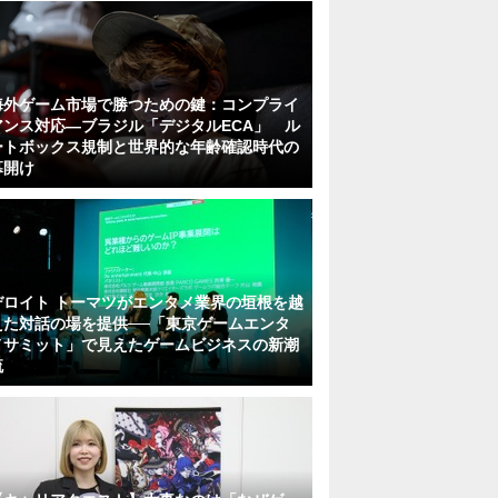
海外ゲーム市場で勝つための鍵：コンプライ
アンス対応—ブラジル「デジタルECA」 ル
ートボックス規制と世界的な年齢確認時代の
幕開け
デロイト トーマツがエンタメ業界の垣根を越
えた対話の場を提供──「東京ゲームエンタ
メサミット」で見えたゲームビジネスの新潮
流