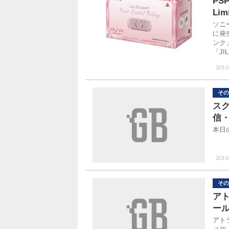
PS
Li
ソニ
に発
ンク
「J
2010
その
スク
信・
本日
2010
その
ア
ー
アト