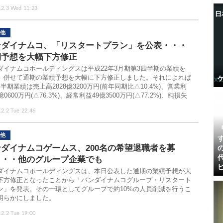
.2.3 Wed 11:23
他
ンダイナムコ、「リスタートプラン」を公表・・・
期予想を大幅下方修正
ダイナムコホールディングスは平成22年3月期第3四半期の業績を
。併せて通期の業績予想を大幅に下方修正しました。それによれば
半期業績は売上高2828億3200万円(前年同期比△10.4%)、営業利
億0600万円(△76.3%)、経常利益49億3500万円(△77.2%)、純損失
.2.2 Tue 22:46
他
ダイナムコゲームス、200名の希望退職者を募
・・・他のグループ企業でも
ダイナムコホールディングスは、本日公表した通期の業績予想が大
下方修正となったことから「バンダイナムコグループ・リスタート
ン」を発表。その一環としてグループで約10%の人員削減を行うこ
明らかにしました。
.2.2 Tue 19:00