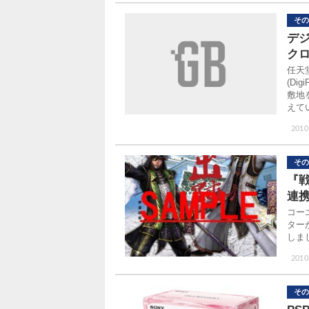
その
デ
ク
任天
(Di
敷地
えて
2010
その
『
連
コー
ター
しま
2010
その