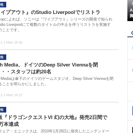
『
他
イプアウト』のStudio Liverpoolでリストラ
velopによれば、ソニーは『ワイプアウト』シリーズの開発で知られ
udio Liverpoolにて複数のタイトルの中止を伴うリストラを実施す
のことです。
.2.1 Mon 19:46
他
h Media、ドイツのDeep Silver Viennaを閉
・・スタッフは約20名
h Mediaは傘下のドイツのゲームスタジオ、Deep Silver Viennaを閉
ることを明らかにしました。
.2.1 Mon 19:27
他
版『ドラゴンクエストVI 幻の大地』発売2日間で
0万本達成
ウェア・エニックスは、2010年1月28日に発売したニンテンドー