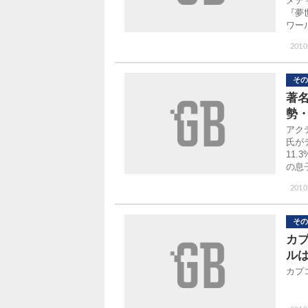
メデ
『夢
ワー
2010
その
著
勢・
アクテ
氏が
11
の息
2010
その
カ
ル
カプ