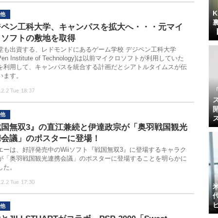
他
ジペン工科大学、キャンパスを拡大へ・・・元マイ
ロソフトの敷地を取得
堂も出資する、レドモンドにあるゲーム学校 デジペン工科大学
giPen Institute of Technology)は以前マイクロソフトが利用していた
を利用して、キャンパスを統合する計画だとシアトルタイムスが伝
います。
.2.2 Tue 18:37
他
戦国無双3』の直江兼続と伊達政宗が「奥羽戦国観光
携会議」のポスターに登場！
エーは、好評発売中のWiiソフト『戦国無双3』に登場するキャラク
が「奥羽戦国観光連携会議」のポスターに登場することを明らかに
した。
.2.2 Tue 17:30
他