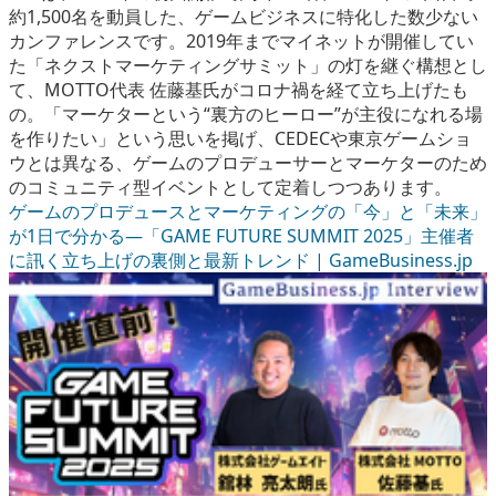
約1,500名を動員した、ゲームビジネスに特化した数少ない
カンファレンスです。2019年までマイネットが開催してい
た「ネクストマーケティングサミット」の灯を継ぐ構想とし
て、MOTTO代表 佐藤基氏がコロナ禍を経て立ち上げたも
の。「マーケターという“裏方のヒーロー”が主役になれる場
を作りたい」という思いを掲げ、CEDECや東京ゲームショ
ウとは異なる、ゲームのプロデューサーとマーケターのため
のコミュニティ型イベントとして定着しつつあります。
ゲームのプロデュースとマーケティングの「今」と「未来」
が1日で分かる―「GAME FUTURE SUMMIT 2025」主催者
に訊く立ち上げの裏側と最新トレンド | GameBusiness.jp