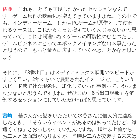
佐藤
これも、とても実現したかったセッションなんで
す。ゲーム原作の映画化が増えてきていますよね。その中で
も、インディーゲーム、しかもPCゲームが原作として使わ
れるケースは、これからもっと増えていくんじゃないかと思
っていて。これは間違いなくゲームの可能性のひとつだし、
ゲームビジネスにとってエポックメイキングな出来事だった
と思うので、もっと業界に広まっていくべきことかなと思い
ます。
それに、『8番出口』はメディアミックス展開のスピードが
すごく早い。2年くらいで展開されたイメージで、こういう
スピード感で社会現象化、IP化していった事例って、やっぱ
り少ないと思うんですよね。ぜひこの「8番出口現象」を解
剖するセッションにしていただければと思っています。
宮崎
基さんから話をいただいて水谷さんに個人的に連絡
したとき、「そういうイベントがあるのは知ってたけど、縁
遠くてね」とおっしゃっていたんですね。10年以上前から
お二人とは面識がありますが、当時お二方が交差する未来は