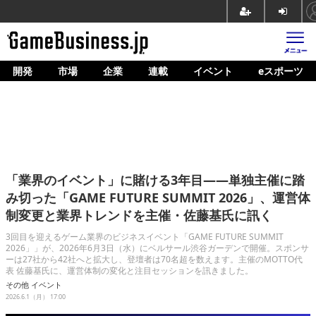
開発
市場
企業
連載
イベント
eスポーツ
ホーム
ゲーム開発
市場
マネタイズ
「業界のイベント」に賭ける3年目――単独主催に踏
企業動向
み切った「GAME FUTURE SUMMIT 2026」、運営体
制変更と業界トレンドを主催・佐藤基氏に訊く
人材育成
3回目を迎えるゲーム業界のビジネスイベント「GAME FUTURE SUMMIT
産業政策
2026」」が、2026年6月3日（水）にベルサール渋谷ガーデンで開催。スポンサ
ーは27社から42社へと拡大し、登壇者は70名超を数えます。主催のMOTTO代
表 佐藤基氏に、運営体制の変化と注目セッションを訊きました。
連載
その他
イベント
2026.6.1（月） 17:00
イベント/セミナー