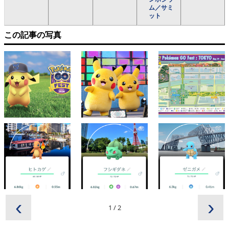
ム／サミ
ット
この記事の写真
‹
›
1
/
2