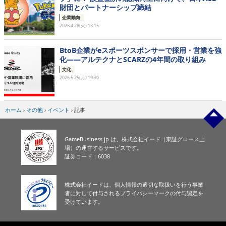
財団とパートナーシップ締結
企業動向
2026.4.28(火) 13:15
BtoB企業がeスポーツスポンサーで採用・営業を強
化——アルテクナとSCARZの4年間の取り組み
文化
2026.5.25(月) 19:30
ホーム
›
その他
›
イベント
›
記事
GameBusiness.jp は、株式会社イード（東証グロース上
場）の運営するサービスです。
証券コード：6038
株式会社イードは、個人情報の適切な取扱いを行う事業
者に対して付与されるプライバシーマークの付与認定を
受けています。