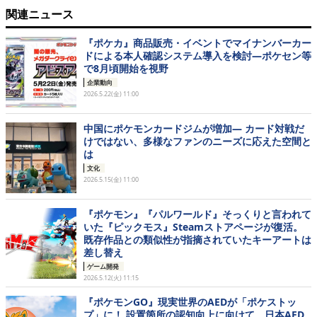
関連ニュース
『ポケカ』商品販売・イベントでマイナンバーカー
ドによる本人確認システム導入を検討―ポケセン等
で8月頃開始を視野
企業動向
2026.5.22(金) 11:00
中国にポケモンカードジムが増加― カード対戦だ
けではない、多様なファンのニーズに応えた空間と
は
文化
2026.5.15(金) 11:00
『ポケモン』『パルワールド』そっくりと言われて
いた『ピックモス』Steamストアページが復活。
既存作品との類似性が指摘されていたキーアートは
差し替え
ゲーム開発
2026.5.12(火) 11:15
『ポケモンGO』現実世界のAEDが「ポケストッ
プ」に！ 設置箇所の認知向上に向けて、日本AED