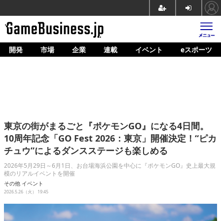
開発
市場
企業
連載
イベント
eスポーツ
ホーム
ゲーム開発
市場
マネタイズ
東京の街がまるごと『ポケモンGO』になる4日間。
企業動向
10周年記念「GO Fest 2026：東京」開催決定！“ピカ
チュウ”によるダンスステージも楽しめる
人材育成
2026年5月29日～6月1日、お台場海浜公園を中心に『ポケモンGO』史上最大規
産業政策
模のリアルイベントを開催
その他
イベント
連載
2026.5.26（火） 19:45
イベント/セミナー