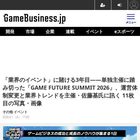
開発
市場
企業
連載
イベント
eスポーツ
ホーム
ゲーム開発
市場
マネタイズ
「業界のイベント」に賭ける3年目――単独主催に踏
企業動向
み切った「GAME FUTURE SUMMIT 2026」、運営体
制変更と業界トレンドを主催・佐藤基氏に訊く 11枚
人材育成
目の写真・画像
産業政策
その他
イベント
2026.6.1（月） 17:00
連載
イベント/セミナー