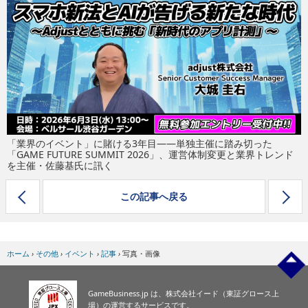
eスポーツ
「業界のイベント」に賭ける3年目――単独主催に踏み切った
「GAME FUTURE SUMMIT 2026」、運営体制変更と業界トレンド
を主催・佐藤基氏に訊く
この記事へ戻る
ホーム
›
その他
›
イベント
›
記事
›
写真・画像
GameBusiness.jp は、株式会社イード（東証グロース上
場）の運営するサービスです。