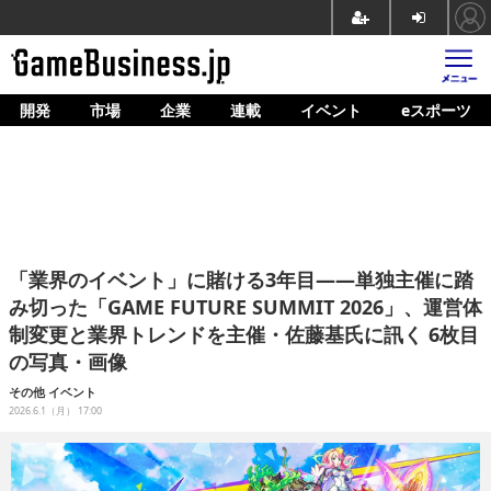
開発
市場
企業
連載
イベント
eスポーツ
ホーム
ゲーム開発
市場
マネタイズ
「業界のイベント」に賭ける3年目――単独主催に踏
企業動向
み切った「GAME FUTURE SUMMIT 2026」、運営体
制変更と業界トレンドを主催・佐藤基氏に訊く 6枚目
人材育成
の写真・画像
産業政策
その他
イベント
2026.6.1（月） 17:00
連載
イベント/セミナー