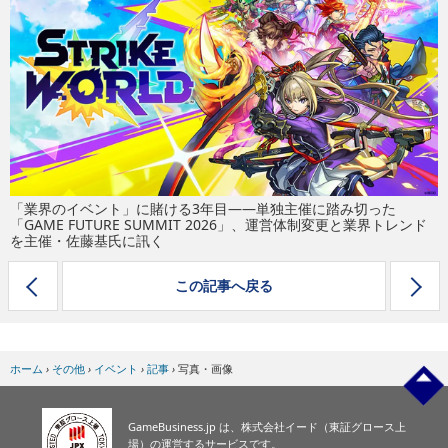
eスポーツ
「業界のイベント」に賭ける3年目――単独主催に踏み切った
「GAME FUTURE SUMMIT 2026」、運営体制変更と業界トレンド
を主催・佐藤基氏に訊く
この記事へ戻る
ホーム
›
その他
›
イベント
›
記事
›
写真・画像
GameBusiness.jp は、株式会社イード（東証グロース上
場）の運営するサービスです。