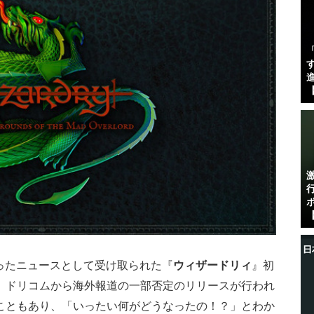
す
進
【
【
ったニュースとして受け取られた『
ウィザードリィ
』初
の後、ドリコムから海外報道の一部否定のリリースが行われ
したこともあり、「いったい何がどうなったの！？」とわか