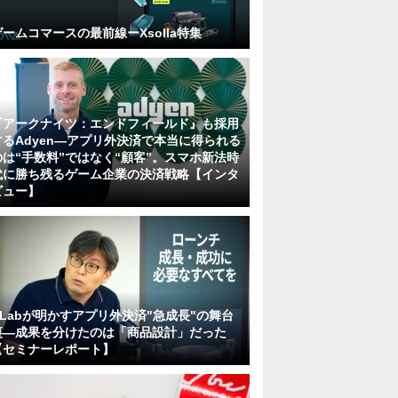
ゲームコマースの最前線ーXsolla特集
『アークナイツ：エンドフィールド』も採用
するAdyen―アプリ外決済で本当に得られる
のは“手数料”ではなく“顧客”。スマホ新法時
代に勝ち残るゲーム企業の決済戦略【インタ
ビュー】
KLabが明かすアプリ外決済"急成長"の舞台
裏―成果を分けたのは「商品設計」だった
【セミナーレポート】