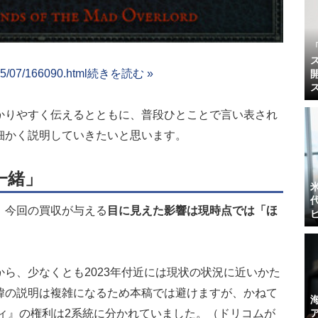
。
05/07/166090.html
続きを読む »
かりやすく伝えるとともに、普段ひとことで言い表され
細かく説明していきたいと思います。
一緒」
、今回の買収が与える
目に見えた影響は現時点では「ほ
から、
少なくとも2023年付近には現状の状況に近いかた
緯の説明は複雑になるため本稿では避けますが、かねて
リィ』の権利は2系統に分かれていました。（ドリコムが