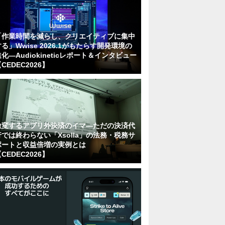
「作業時間を減らし、クリエイティブに集中
る」Wwise 2026.1がもたらす開発環境の
化―Audiokineticレポート＆インタビュー
CEDEC2026】
激変するアプリ外決済のイマ―ただの決済代
行では終わらない「Xsolla」の法務・税務サ
ポートと収益倍増の実例とは
CEDEC2026】