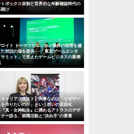
ートボックス規制と世界的な年齢確認時代の
幕開け
デロイト トーマツがエンタメ業界の垣根を越
えた対話の場を提供──「東京ゲームエンタ
メサミット」で見えたゲームビジネスの新潮
流
【キャリアクエスト】大事なのは「なぜゲー
ムを作りたいのか」という想いの言語化
―『真・女神転生』に携わるアトラスのデザ
イナー語る、就職活動と“決め手”の要素