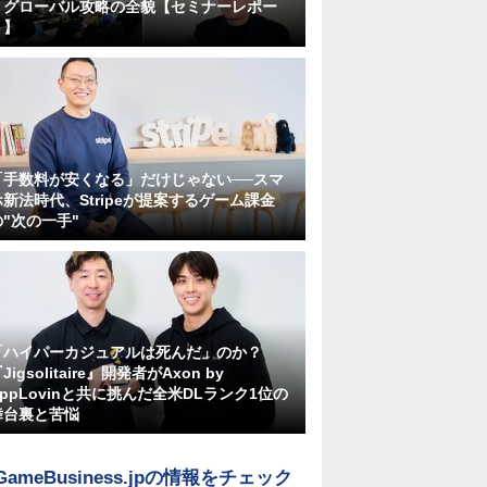
くグローバル攻略の全貌【セミナーレポー
ト】
「手数料が安くなる」だけじゃない──スマ
ホ新法時代、Stripeが提案するゲーム課金
の"次の一手"
「ハイパーカジュアルは死んだ」のか？
Jigsolitaire』開発者がAxon by
AppLovinと共に挑んだ全米DLランク1位の
舞台裏と苦悩
GameBusiness.jpの情報をチェック