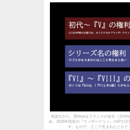
余談ながら、現Atariはフランスの会社（元In
め、2026年現在の『ウィザードリィ』のIP
す。なので、どこで生まれたとかど