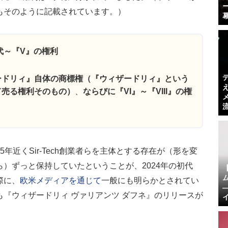
もそのように記載されています。）
初代～『V』の権利
ードリィ』自体の商標権（『ウィザードリィ』という
て売る権利そのもの）
、
ならびに『VI』～『VIII』の権
年近くSir-Tech創業者らを主体とする存在が（形を変
）ずっと保持していたということが、2024年の初代
際に、
欧米メディアを通じて
一般にも明らかとされてい
『ウィザードリィ ヴァリアンツ ダフネ』のリリースが