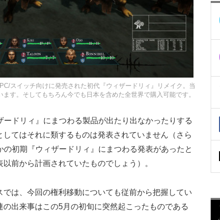
ジオからPC/スイッチ向けに発売された初代『ウィザードリィ』リメイク。当
います。そしてもちろん今でも日本を含めた全世界で購入可能です。
ウィザードリィ』にまつわる製品が出たり出なかったりする
としてはそれに類するものは発表されていません（さら
何らかの初期『ウィザードリィ』にまつわる発表があったと
表以前から計画されていたものでしょう）。
スでは、今回の権利移動についても従前から把握してい
連の出来事はこの5月の初旬に突然起こったものである