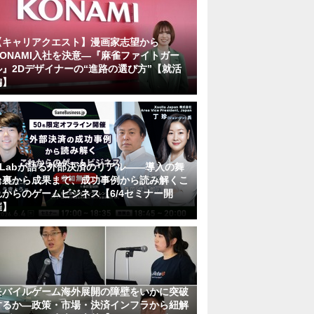
【キャリアクエスト】漫画家志望から
KONAMI入社を決意―『麻雀ファイトガー
ル』2Dデザイナーの“進路の選び方”【就活
編】
KLabが語る外部決済のリアル――導入の舞
台裏から成果まで、成功事例から読み解くこ
れからのゲームビジネス【6/4セミナー開
催】
モバイルゲーム海外展開の障壁をいかに突破
するか―政策・市場・決済インフラから紐解