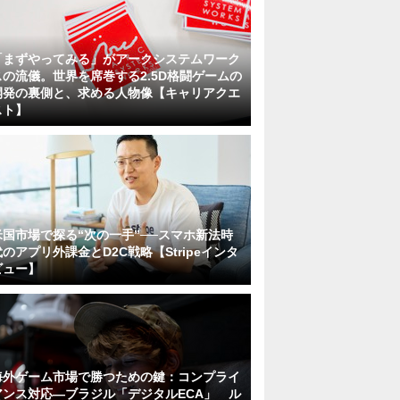
「まずやってみる」がアークシステムワーク
スの流儀。世界を席巻する2.5D格闘ゲームの
開発の裏側と、求める人物像【キャリアクエ
スト】
米国市場で探る“次の一手”──スマホ新法時
代のアプリ外課金とD2C戦略【Stripeインタ
ビュー】
海外ゲーム市場で勝つための鍵：コンプライ
アンス対応—ブラジル「デジタルECA」 ル