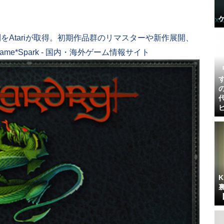
をAtariが取得。初期作品群のリマスターや新作展開、
me*Spark - 国内・海外ゲーム情報サイト