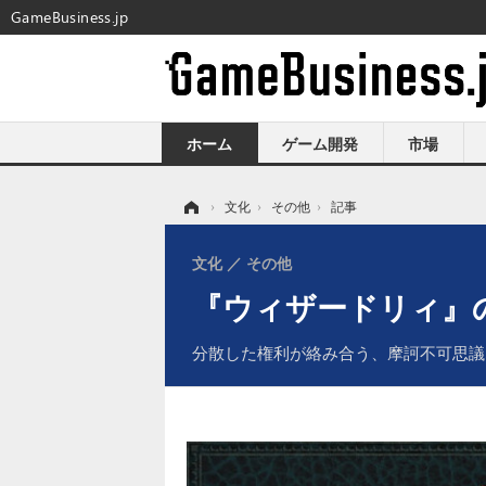
GameBusiness.jp
ホーム
ゲーム開発
市場
ホーム
›
文化
›
その他
›
記事
文化
その他
『ウィザードリィ』
分散した権利が絡み合う、摩訶不可思議