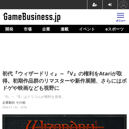
開発
市場
企業
連載
イベント
eスポーツ
ホーム
ゲーム開発
市場
マネタイズ
初代『ウィザードリィ』～『V』の権利をAtariが取
企業動向
得。初期作品群のリマスターや新作展開、さらにはボ
ドゲや映画なども視野に
人材育成
『6』～『8』はドリコムが権利を保有。
産業政策
企業動向
その他
2026.5.7（木） 20:30
連載
イベント/セミナー