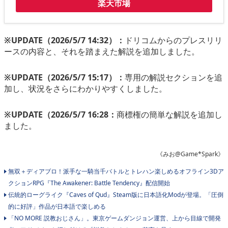
楽天市場
※UPDATE（2026/5/7 14:32）：
ドリコムからのプレスリリ
ースの内容と、それを踏まえた解説を追加しました。
※UPDATE（2026/5/7 15:17）：
専用の解説セクションを追
加し、状況をさらにわかりやすくしました。
※UPDATE（2026/5/7 16:28：
商標権の簡単な解説を追加し
ました。
《みお@Game*Spark》
無双＋ディアブロ！派手な一騎当千バトルとトレハン楽しめるオフライン3Dア
クションRPG『The Awakener: Battle Tendency』配信開始
伝統的ローグライク『Caves of Qud』Steam版に日本語化Modが登場。「圧倒
的に好評」作品が日本語で楽しめる
「NO MORE 説教おじさん」。東京ゲームダンジョン運営、上から目線で開発