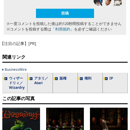
※一度コメントを投稿した後は約120秒間投稿することができません
※コメントを投稿する際は
「利用規約」
を必ずご確認ください
【注目の記事】[PR]
関連リンク
BusinessWire
ウィザー
アタリ／
版権
権利
IP
ドリィ／
Atari
Wizardry
この記事の写真