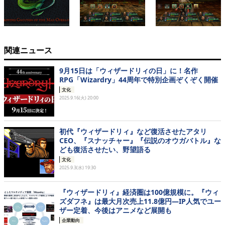
関連ニュース
9月15日は「ウィザードリィの日」に！名作
RPG「Wizardry」44周年で特別企画ぞくぞく開催
文化
2025.9.16(火) 20:00
初代『ウィザードリィ』など復活させたアタリ
CEO、『スナッチャー』『伝説のオウガバトル』な
ども復活させたい、野望語る
文化
2025.9.3(水) 19:30
『ウィザードリィ』経済圏は100億規模に。『ウィ
ズダフネ』は最大月次売上11.8億円―IP人気でユー
ザー定着、今後はアニメなど展開も
企業動向