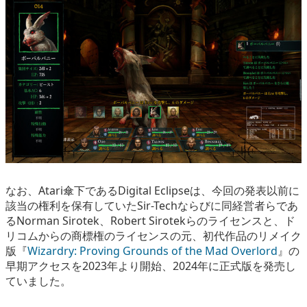
なお、Atari傘下であるDigital Eclipseは、今回の発表以前に
該当の権利を保有していたSir-Techならびに同経営者らであ
るNorman Sirotek、Robert Sirotekらのライセンスと、ド
リコムからの商標権のライセンスの元、初代作品のリメイク
版『
Wizardry: Proving Grounds of the Mad Overlord
』の
早期アクセスを2023年より開始、2024年に正式版を発売し
ていました。