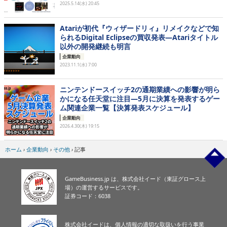
2025.5.14(水) 20:45
Atariが初代『ウィザードリィ』リメイクなどで知
られるDigital Eclipseの買収発表―Atariタイトル
以外の開発継続も明言
企業動向
2023.11.1(水) 7:00
ニンテンドースイッチ2の通期業績への影響が明ら
かになる任天堂に注目―5月に決算を発表するゲー
ム関連企業一覧【決算発表スケジュール】
企業動向
2026.4.30(木) 19:15
ホーム
›
企業動向
›
その他
›
記事
GameBusiness.jp は、株式会社イード（東証グロース上
場）の運営するサービスです。
証券コード：6038
株式会社イードは、個人情報の適切な取扱いを行う事業