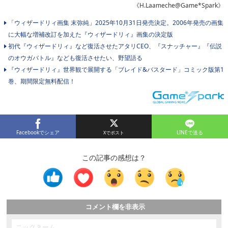
《H.Laameche@Game*Spark》
「ウィザードリィ画集 末弥純」2025年10月31日発売決定。2006年発売の画集
に大幅な増補改訂を加えた『ウィザードリィ』画集の決定版
初代『ウィザードリィ』など復活させたアタリCEO、『スナッチャー』『伝説
のオウガバトル』なども復活させたい、野望語る
『ウィザードリィ』世界観で展開する「ブレイド&バスタード」コミック版第1
巻、期間限定無料配信！
Facebookでシェア
LINEで送る
この記事の感想は？
コメント欄を非表示