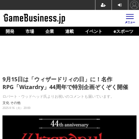
開発
市場
企業
連載
イベント
eスポーツ
ホーム
ゲーム開発
市場
マネタイズ
9月15日は「ウィザードリィの日」に！名作
企業動向
RPG「Wizardry」44周年で特別企画ぞくぞく開催
人材育成
ロバート・ウッドヘッド氏よりお祝いのコメントも届いています。
文化
その他
産業政策
2025.9.16（火） 20:00
連載
イベント/セミナー