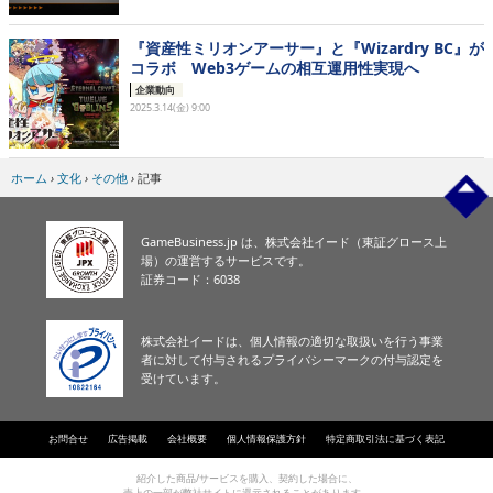
『資産性ミリオンアーサー』と『Wizardry BC』が
コラボ Web3ゲームの相互運用性実現へ
企業動向
2025.3.14(金) 9:00
ホーム
›
文化
›
その他
›
記事
GameBusiness.jp は、株式会社イード（東証グロース上
場）の運営するサービスです。
証券コード：6038
株式会社イードは、個人情報の適切な取扱いを行う事業
者に対して付与されるプライバシーマークの付与認定を
受けています。
お問合せ
広告掲載
会社概要
個人情報保護方針
特定商取引法に基づく表記
紹介した商品/サービスを購入、契約した場合に、
売上の一部が弊社サイトに還元されることがあります。