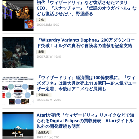
初代『ウィザードリィ』など復活させたアタリ
CEO、『スナッチャー』『伝説のオウガバトル』な
ども復活させたい、野望語る
文化
2025.9.3(水) 19:30
『Wizardry Variants Daphne』200万ダウンロー
ド突破！オルグの貴石や冒険者の遺骸を記念支給
市場
2025.7.25(金) 19:45
『ウィザードリィ』経済圏は100億規模に。『ウィ
ズダフネ』は最大月次売上11.8億円―IP人気でユー
ザー定着、今後はアニメなど展開も
企業動向
2025.5.14(水) 20:45
Atariが初代『ウィザードリィ』リメイクなどで知
られるDigital Eclipseの買収発表―Atariタイトル
以外の開発継続も明言
企業動向
2023.11.1(水) 7:00