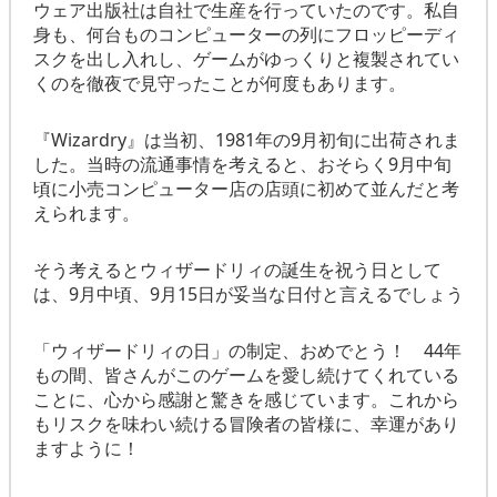
ウェア出版社は自社で生産を行っていたのです。私自
身も、何台ものコンピューターの列にフロッピーディ
スクを出し入れし、ゲームがゆっくりと複製されてい
くのを徹夜で見守ったことが何度もあります。
『Wizardry』は当初、1981年の9月初旬に出荷されま
した。当時の流通事情を考えると、おそらく9月中旬
頃に小売コンピューター店の店頭に初めて並んだと考
えられます。
そう考えるとウィザードリィの誕生を祝う日として
は、9月中頃、9月15日が妥当な日付と言えるでしょう
「ウィザードリィの日」の制定、おめでとう！ 44年
もの間、皆さんがこのゲームを愛し続けてくれている
ことに、心から感謝と驚きを感じています。これから
もリスクを味わい続ける冒険者の皆様に、幸運があり
ますように！