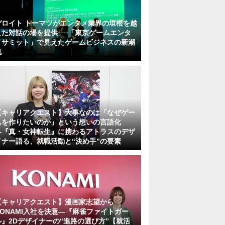
デロイト トーマツがエンタメ業界の垣根を越
えた対話の場を提供──「東京ゲームエンタ
メサミット」で見えたゲームビジネスの新潮
流
【キャリアクエスト】大事なのは「なぜゲー
ムを作りたいのか」という想いの言語化
―『真・女神転生』に携わるアトラスのデザ
イナー語る、就職活動と“決め手”の要素
【キャリアクエスト】漫画家志望から
KONAMI入社を決意―『麻雀ファイトガー
ル』2Dデザイナーの“進路の選び方”【就活