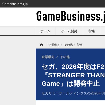
GameBusiness.jp
ホーム
ゲーム開発
市場
ホーム
›
企業動向
›
その他
›
記事
企業動向
その他
セガ、2026年度はF
『STRANGER TH
Game」は開発中止
セガサミーホールディングスの2026年