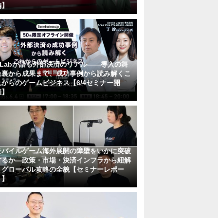
編】
KLabが語る外部決済のリアル――導入の舞
台裏から成果まで、成功事例から読み解くこ
れからのゲームビジネス【6/4セミナー開
催】
モバイルゲーム海外展開の障壁をいかに突破
するか―政策・市場・決済インフラから紐解
くグローバル攻略の全貌【セミナーレポー
ト】