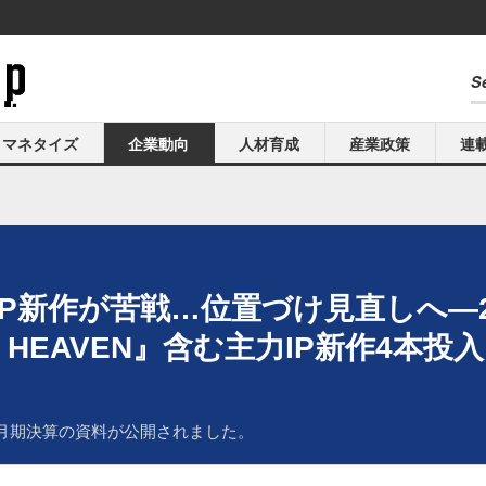
マネタイズ
企業動向
人材育成
産業政策
連
2P新作が苦戦…位置づけ見直しへ―2
AN HEAVEN』含む主力IP新作4本投入
3月期決算の資料が公開されました。