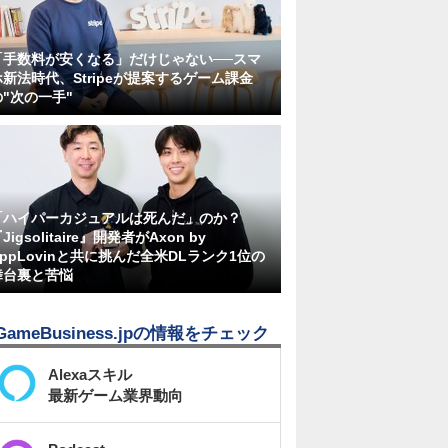
「手数料が安くなる」だけじゃない──スマ
ホ新法時代、Stripeが提案するゲーム課金
の"次の一手"
「ハイパーカジュアルは死んだ」のか？
Jigsolitaire』開発者がAxon by
AppLovinと共に挑んだ全米DLランク1位の
舞台裏と苦悩
GameBusiness.jpの情報をチェック
Alexaスキル
最新ゲーム業界動向