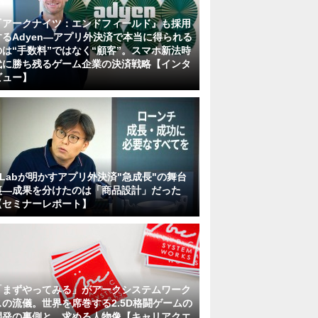
『アークナイツ：エンドフィールド』も採用
するAdyen―アプリ外決済で本当に得られる
のは“手数料”ではなく“顧客”。スマホ新法時
代に勝ち残るゲーム企業の決済戦略【インタ
ビュー】
KLabが明かすアプリ外決済"急成長"の舞台
裏―成果を分けたのは「商品設計」だった
【セミナーレポート】
「まずやってみる」がアークシステムワーク
スの流儀。世界を席巻する2.5D格闘ゲームの
開発の裏側と、求める人物像【キャリアクエ