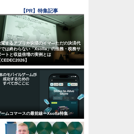
【PR】特集記事
激変するアプリ外決済のイマ―ただの決済代
行では終わらない「Xsolla」の法務・税務サ
ポートと収益倍増の実例とは
CEDEC2026】
ゲームコマースの最前線ーXsolla特集