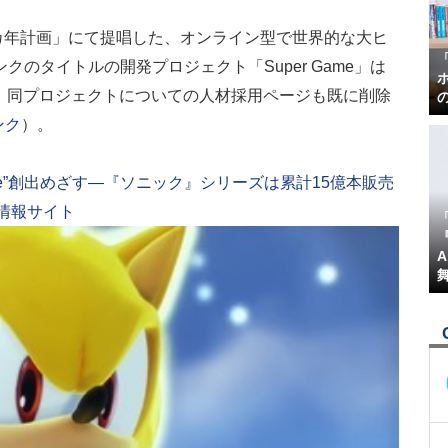
5カ年計画」にて提唱した、オンライン型で世界的な大ヒ
ンクのタイトルの開発プロジェクト
「Super Game」は
。同プロジェクトについての人材採用ページも既に削除
リンク
）。
Game”創出めざす―『ソニック』シリーズは累計15億本販売
ーム情報サイト
『