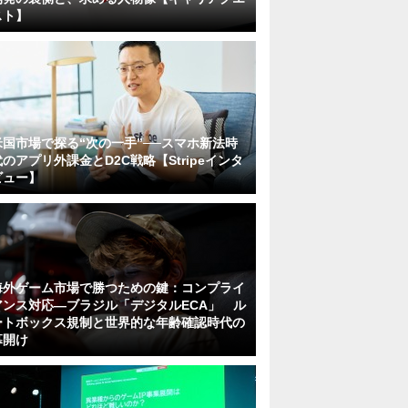
スト】
米国市場で探る“次の一手”──スマホ新法時
代のアプリ外課金とD2C戦略【Stripeインタ
ビュー】
海外ゲーム市場で勝つための鍵：コンプライ
アンス対応—ブラジル「デジタルECA」 ル
ートボックス規制と世界的な年齢確認時代の
幕開け