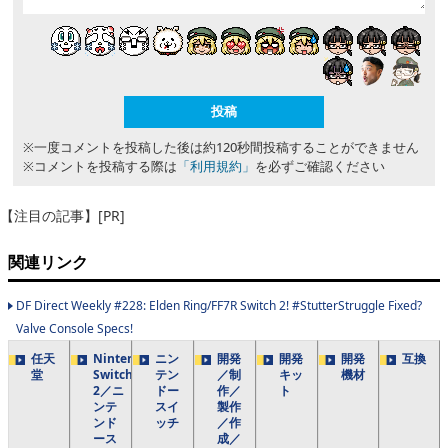
※一度コメントを投稿した後は約120秒間投稿することができません
※コメントを投稿する際は
「利用規約」
を必ずご確認ください
【注目の記事】[PR]
関連リンク
DF Direct Weekly #228: Elden Ring/FF7R Switch 2! #StutterStruggle Fixed?
Valve Console Specs!
任天
Nintendo
ニン
開発
開発
開発
互換
堂
Switch
テン
／制
キッ
機材
2／ニ
ドー
作／
ト
ンテ
スイ
製作
ンド
ッチ
／作
ース
成／