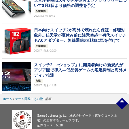
天堂が各種旧スイッチ本体およびアクセサリーにつ
いて8月3日より価格の調整を予定
企業動向
2025.8.2(土) 19:45
日本向けスイッチ2が海外で壊れたら保証・修理対
象外…任天堂が夏休み前に注意喚起ー初代スイッチ
もACアダプター、無線通信の仕様に気を付けて
企業動向
2025.7.17(木) 20:00
スイッチ2「eショップ」に開発者向けの新規約が
アジア圏で導入―低品質ゲームの氾濫抑制と海外メ
ディア推測
市場
2025.7.16(水) 11:15
ホーム
›
ゲーム開発
›
その他
›
記事
GameBusiness.jp は、株式会社イード（東証グロース上
場）の運営するサービスです。
証券コード：6038