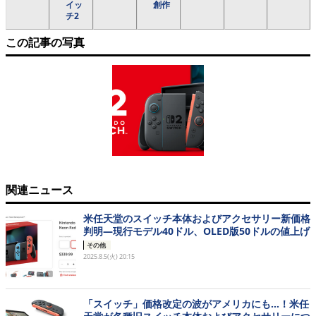
イッ
創作
チ2
この記事の写真
関連ニュース
米任天堂のスイッチ本体およびアクセサリー新価格
判明―現行モデル40ドル、OLED版50ドルの値上げ
その他
2025.8.5(火) 20:15
「スイッチ」価格改定の波がアメリカにも…！米任