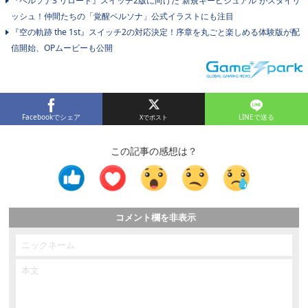
『ペルソナ3 リロード』スイッチ2版に向けた“新規キービジュアル”がスタイリ
ッシュ！仲間たちの「覚醒ペルソナ」公式イラストにも注目
『空の軌跡 the 1st』スイッチ2の対応決定！序章を丸ごと楽しめる体験版が配
信開始、OPムービーも公開
Facebookでシェア
LINEで送る
この記事の感想は？
コメント欄を非表示