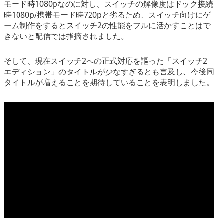
モード時1080pなのに対し、スイッチの解像度はドック接続
時1080p/携帯モード時720pと劣るため、
スイッチ向けにゲ
ーム制作をするとスイッチ2の性能をフルに活かすことはで
きない
と配信では指摘されました。
そして、現在
スイッチ2への正式対応を謳った「スイッチ2
エディション」のタイトルが少なすぎる
とも言及し、今後同
タイトルが増えることを期待していることを表明しました。