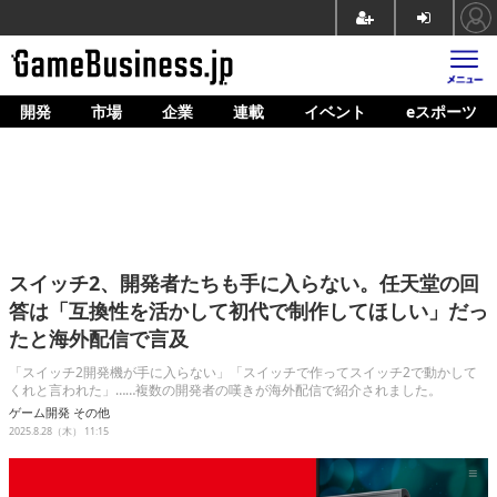
開発
市場
企業
連載
イベント
eスポーツ
ホーム
ゲーム開発
市場
マネタイズ
スイッチ2、開発者たちも手に入らない。任天堂の回
企業動向
答は「互換性を活かして初代で制作してほしい」だっ
たと海外配信で言及
人材育成
「スイッチ2開発機が手に入らない」「スイッチで作ってスイッチ2で動かして
産業政策
くれと言われた」……複数の開発者の嘆きが海外配信で紹介されました。
ゲーム開発
その他
連載
2025.8.28（木） 11:15
イベント/セミナー