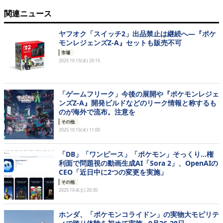
関連ニュース
ヤフオク「スイッチ2」出品禁止は継続へ―『ポケ
モンレジェンズZ-A』セットも販売不可
市場
2025.10.15(水) 20:15
「ゲームフリーク」今後の展開や『ポケモンレジェ
ンズZ-A』開発ビルドなどのリーク情報と称するも
のが海外で流布。注意を
その他
2025.10.15(水) 11:00
「DB」「ワンピース」「ポケモン」そっくり…権
利面で問題視の動画生成AI「Sora 2」、OpenAIの
CEO「近日中に2つの変更を実施」
その他
2025.10.4(土) 20:30
ホンダ、「ポケモンコライドン」の実物大モビリテ