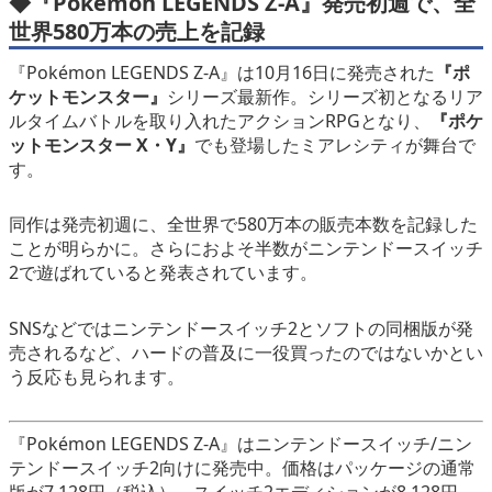
◆
『Pokémon LEGENDS Z-A』
発売初週で、全
世界580万本の売上を記録
『Pokémon LEGENDS Z-A』は10月16日に発売された
『ポ
ケットモンスター』
シリーズ最新作。シリーズ初となるリア
ルタイムバトルを取り入れたアクションRPGとなり、
『ポケ
ットモンスター X・Y』
でも登場したミアレシティが舞台で
す。
同作は発売初週に、全世界で580万本の販売本数を記録した
ことが明らかに。さらにおよそ半数がニンテンドースイッチ
2で遊ばれていると発表されています。
SNSなどではニンテンドースイッチ2とソフトの同梱版が発
売されるなど、ハードの普及に一役買ったのではないかとい
う反応も見られます。
『Pokémon LEGENDS Z-A』はニンテンドースイッチ/ニン
テンドースイッチ2向けに発売中。価格はパッケージの通常
版が7,128円（税込）、スイッチ2エディションが8,128円