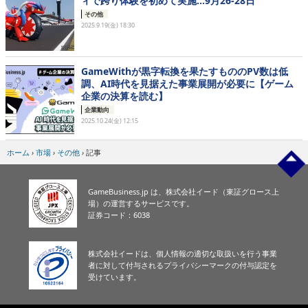
ィで跨り体験を初めて実施…9月26-28日
その他
2025.9.19(金) 18:30
GameWithが黒字転換を果たすもののPV数は低
調、AI時代を見据えた事業展開が必要に【ゲーム
企業の決算を読む】
企業動向
2025.10.24(金) 12:15
ホーム
›
市場
›
その他
›
記事
GameBusiness.jp は、株式会社イード（東証グロース上
場）の運営するサービスです。
証券コード：6038
株式会社イードは、個人情報の適切な取扱いを行う事業
者に対して付与されるプライバシーマークの付与認定を
受けています。