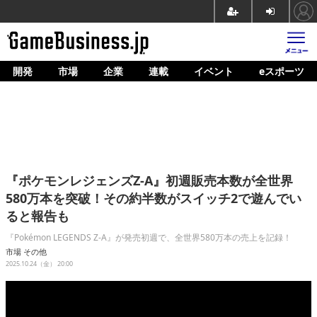
開発
市場
企業
連載
イベント
eスポーツ
ホーム
ゲーム開発
市場
マネタイズ
『ポケモンレジェンズZ-A』初週販売本数が全世界
企業動向
580万本を突破！その約半数がスイッチ2で遊んでい
ると報告も
人材育成
『Pokémon LEGENDS Z-A』が発売初週で、全世界580万本の売上を記録！
産業政策
市場
その他
2025.10.24（金） 20:00
連載
イベント/セミナー