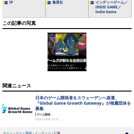
IP
集英社
インディーゲーム／
INDIE GAME／
Indie Game
この記事の写真
関連ニュース
日本のゲーム開発者をスウェーデンへ派遣、
『Global Game Growth Gateway』が推薦団体を
募集
ゲーム開発
2026.5.18(月) 15:15
ホーム
›
ゲーム開発
›
インディー
›
記事