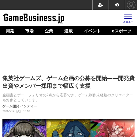
開発
市場
企業
連載
イベント
eスポーツ
ホーム
ゲーム開発
市場
マネタイズ
集英社ゲームズ、ゲーム企画の公募を開始——開発費
企業動向
出資やメンバー採用まで幅広く支援
人材育成
企画書とポートフォリオの2点から応募でき、ゲーム制作未経験のクリエイター
も対象としています。
産業政策
ゲーム開発
インディー
2026.5.19（火） 16:10
連載
イベント/セミナー