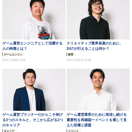
ゲーム運営エンジニアとして活躍する
クリエイティブ業界発展のために、
人の特徴とは？
DGTが行えることは何か？
ゲームエンジン
教育
2017.11.8(水) 12:02
2017.10.31(火) 15:30
ゲーム運営プランナーだからこそ伸び
ゲーム運営業界のために発信し続ける
る3つのスキルと、そこから広がる2つ
重要性を再確認ーイベントを通して見
のキャリア
えた収穫と課題
キャリア
イベント