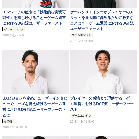
エンジニアの使命は「技術的な実現可
ゲームクリエイターがプレイヤーのメ
能性」を探し続けることーゲーム運営
リットを最大限に高めるために必要な
におけるDGT流ユーザーファースト
ことは？ーゲーム運営におけるDGT流
ユーザーファースト
ゲームエンジン
ゲームエンジン
2018.2.5(月) 12:00
2018.1.29(月) 18:00
UXビジョンを定め、ユーザーインタビ
プレイヤーの感情まで理解するーゲー
ューでニーズを捉え続けるーゲーム運
ム運営におけるDGT流ユーザーファー
営におけるDGT流ユーザーファースト
スト
とは
ゲームエンジン
その他
2018.1.15(月) 18:00
2018.1.22(月) 18:00