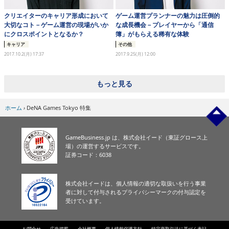
クリエイターのキャリア形成において
ゲーム運営プランナーの魅力は圧倒的
大切なコト－ゲーム運営の現場がいか
な成長機会－プレイヤーから「通信
にクロスポイントとなるか？
簿」がもらえる稀有な体験
キャリア
その他
2017.10.2(月) 17:37
2017.9.25(月) 12:00
もっと見る
ホーム
›
DeNA Games Tokyo 特集
GameBusiness.jp は、株式会社イード（東証グロース上
場）の運営するサービスです。
証券コード：6038
株式会社イードは、個人情報の適切な取扱いを行う事業
者に対して付与されるプライバシーマークの付与認定を
受けています。
お問合せ
広告掲載
会社概要
個人情報保護方針
特定商取引法に基づく表記