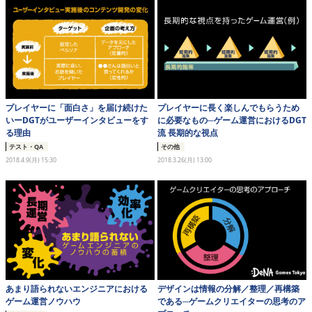
eスポーツ
プレイヤーに「面白さ」を届け続けた
プレイヤーに長く楽しんでもらうため
いーDGTがユーザーインタビューをす
に必要なもの─ゲーム運営におけるDGT
る理由
流 長期的な視点
テスト・QA
その他
2018.4.9(月) 15:30
2018.3.26(月) 13:00
あまり語られないエンジニアにおける
デザインは情報の分解／整理／再構築
ゲーム運営ノウハウ
である─ゲームクリエイターの思考のア