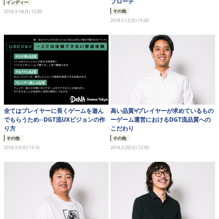
プローチ
インディー
その他
2018.3.19(月) 12:00
2018.3.12(月) 15:00
全てはプレイヤーに長くゲームを遊ん
高い品質≠プレイヤーが求めているもの
でもらうため─DGT流UXビジョンの作
ーゲーム運営におけるDGT流品質への
り方
こだわり
その他
その他
2018.3.5(月) 13:15
2018.2.20(火) 12:00