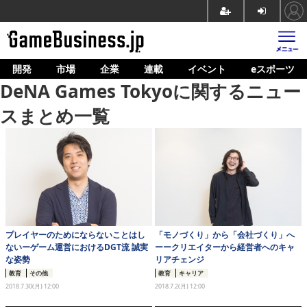
開発
市場
企業
連載
イベント
eスポーツ
ホーム
DeNA Games Tokyoに関するニュー
ゲーム開発
スまとめ一覧
市場
マネタイズ
企業動向
人材育成
プレイヤーのためにならないことはし
「モノづくり」から「会社づくり」へ
産業政策
ないーゲーム運営におけるDGT流 誠実
ーークリエイターから経営者へのキャ
な姿勢
リアチェンジ
連載
教育
その他
教育
キャリア
2018.7.30(月) 12:00
2018.7.2(月) 12:00
イベント/セミナー