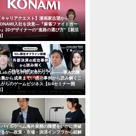
【キャリアクエスト】漫画家志望から
KONAMI入社を決意―『麻雀ファイトガー
ル』2Dデザイナーの“進路の選び方”【就活
編】
KLabが語る外部決済のリアル――導入の舞
台裏から成果まで、成功事例から読み解くこ
れからのゲームビジネス【6/4セミナー開
催】
モバイルゲーム海外展開の障壁をいかに突破
するか―政策・市場・決済インフラから紐解