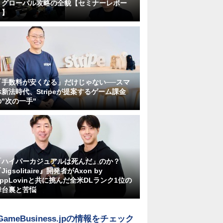
くグローバル攻略の全貌【セミナーレポー
ト】
「手数料が安くなる」だけじゃない──スマ
ホ新法時代、Stripeが提案するゲーム課金
の"次の一手"
「ハイパーカジュアルは死んだ」のか？
Jigsolitaire』開発者がAxon by
AppLovinと共に挑んだ全米DLランク1位の
舞台裏と苦悩
GameBusiness.jpの情報をチェック