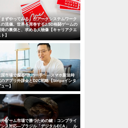
「まずやってみる」がアークシステムワーク
スの流儀。世界を席巻する2.5D格闘ゲームの
開発の裏側と、求める人物像【キャリアクエ
スト】
米国市場で探る“次の一手”──スマホ新法時
代のアプリ外課金とD2C戦略【Stripeインタ
ビュー】
海外ゲーム市場で勝つための鍵：コンプライ
アンス対応—ブラジル「デジタルECA」 ル