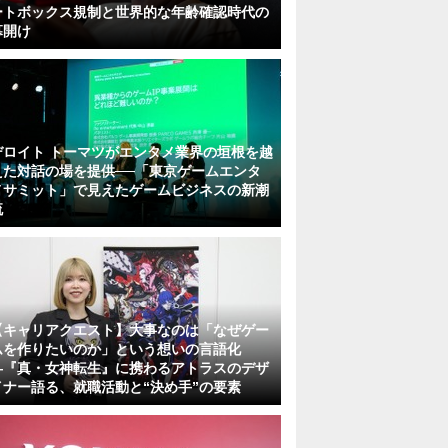
ートボックス規制と世界的な年齢確認時代の
幕開け
デロイト トーマツがエンタメ業界の垣根を越
えた対話の場を提供──「東京ゲームエンタ
メサミット」で見えたゲームビジネスの新潮
流
【キャリアクエスト】大事なのは「なぜゲー
ムを作りたいのか」という想いの言語化
―『真・女神転生』に携わるアトラスのデザ
イナー語る、就職活動と“決め手”の要素