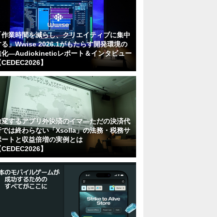
「作業時間を減らし、クリエイティブに集中
る」Wwise 2026.1がもたらす開発環境の
化―Audiokineticレポート＆インタビュー
CEDEC2026】
激変するアプリ外決済のイマ―ただの決済代
行では終わらない「Xsolla」の法務・税務サ
ポートと収益倍増の実例とは
CEDEC2026】