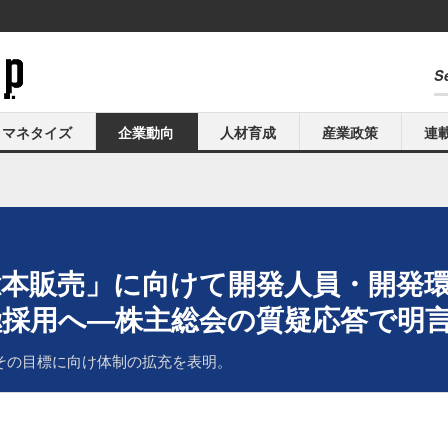
マネタイズ
企業動向
人材育成
産業政策
連
億本販売」に向けて開発人員・開発
極採用へ―株主総会の質疑応答で明
その目標に向け体制の拡充を表明。