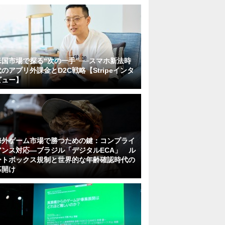
米国市場で探る“次の一手”──スマホ新法時
代のアプリ外課金とD2C戦略【Stripeインタ
ビュー】
海外ゲーム市場で勝つための鍵：コンプライ
アンス対応—ブラジル「デジタルECA」 ル
ートボックス規制と世界的な年齢確認時代の
幕開け