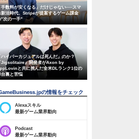
「手数料が安くなる」だけじゃない──スマ
ホ新法時代、Stripeが提案するゲーム課金
の"次の一手"
「ハイパーカジュアルは死んだ」のか？
Jigsolitaire』開発者がAxon by
AppLovinと共に挑んだ全米DLランク1位の
舞台裏と苦悩
GameBusiness.jpの情報をチェック
Alexaスキル
最新ゲーム業界動向
Podcast
最新ゲーム業界動向