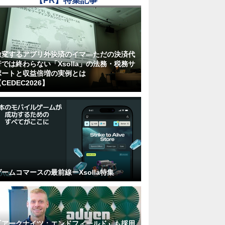
【PR】特集記事
激変するアプリ外決済のイマ―ただの決済代
行では終わらない「Xsolla」の法務・税務サ
ポートと収益倍増の実例とは
CEDEC2026】
ゲームコマースの最前線ーXsolla特集
『アークナイツ：エンドフィールド』も採用