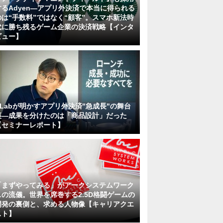
するAdyen―アプリ外決済で本当に得られる
のは“手数料”ではなく“顧客”。スマホ新法時
代に勝ち残るゲーム企業の決済戦略【インタ
ビュー】
KLabが明かすアプリ外決済"急成長"の舞台
裏―成果を分けたのは「商品設計」だった
【セミナーレポート】
「まずやってみる」がアークシステムワーク
スの流儀。世界を席巻する2.5D格闘ゲームの
開発の裏側と、求める人物像【キャリアクエ
スト】