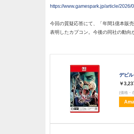
https://www.gamespark.jp/article/2026/
今回の質疑応答にて、「年間1億本販
表明したカプコン。今後の同社の動向
デビル 
￥3,23
(価格・
Ama