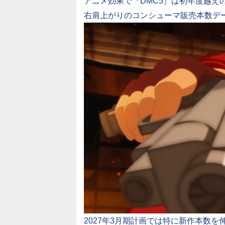
アニメ効果で『DMC5』は初年度越え
右肩上がりのコンシューマ販売本数データ更新
2027年3月期計画では特に新作本数