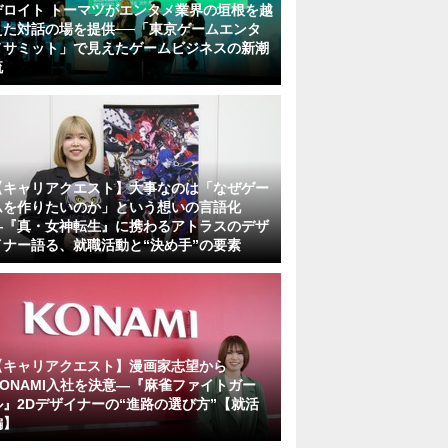
デロイト トーマツがエンタメ業界の垣根を越
えた対話の場を提供──「東京ゲームエンタ
メサミット」で見えたゲームビジネスの新潮
流
【キャリアクエスト】大事なのは「なぜゲー
ムを作りたいのか」という想いの言語化
―『真・女神転生』に携わるアトラスのデザ
イナー語る、就職活動と“決め手”の要素
【キャリアクエスト】漫画家志望から
KONAMI入社を決意―『麻雀ファイトガー
ル』2Dデザイナーの“進路の選び方”【就活
編】