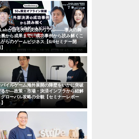
KLabが語る外部決済のリアル――導入の舞
台裏から成果まで、成功事例から読み解くこ
れからのゲームビジネス【6/4セミナー開
催】
モバイルゲーム海外展開の障壁をいかに突破
するか―政策・市場・決済インフラから紐解
くグローバル攻略の全貌【セミナーレポー
ト】