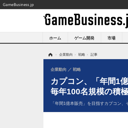
GameBusiness.jp
ホーム
ゲーム開発
市場
ホーム
›
企業動向
›
戦略
›
記事
企業動向
戦略
カプコン、「年間1
毎年100名規模の積
「年間1億本販売」を目指すカプコン、