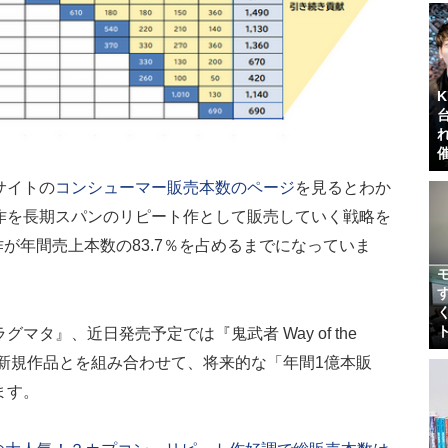
サイトの
コンシューマー販売本数のページ
を見るとわか
作を長期スパンのリピート作として販売していく戦略を
作が年間売上本数の83.7％を占めるまでになっていま
タ』、近日発売予定では『鬼武者 Way of the
などの新規作品とを組み合わせて、将来的な「年間1億本販
ます。