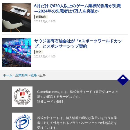
6月だけで630人以上のゲーム業界関係者が失職
―2024年の失職者は1万人を突破か
企業動向
2024.7.2(火) 15:00
サウジ国有石油会社が「eスポーツワールドカッ
プ」とスポンサーシップ契約
文化
2024.7.2(火) 11:00
ホーム
›
企業動向
›
戦略
›
記事
GameBusiness.jp は、株式会社イード（東証グロース上
場）の運営するサービスです。
証券コード：6038
株式会社イードは、個人情報の適切な取扱いを行う事業
者に対して付与されるプライバシーマークの付与認定を
受けています。