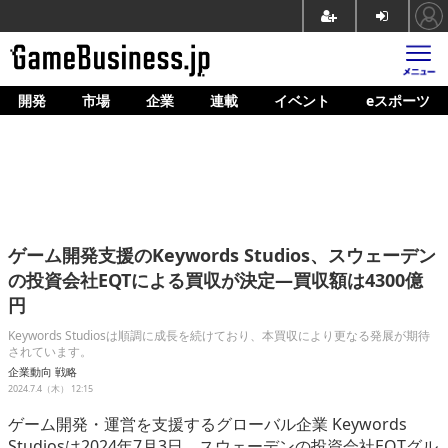
開発
市場
企業
連載
イベント
eスポーツ
ホーム
ゲーム開発
市場
マネタイズ
ゲーム開発支援のKeywords Studios、スウェーデン
企業動向
の投資会社EQTによる買収が決定―買収額は4300億
円
人材育成
Keywords Studiosは順調に成長を続けており、本買収により更なる発展が期待
産業政策
されています。
企業動向
戦略
連載
2024.7.4（木） 12:15
ゲーム開発・運営を支援するグローバル企業 Keywords
イベント/セミナー
Studiosは2024年7月3日、スウェーデンの投資会社EQTグル