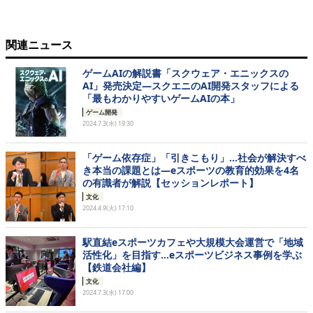
関連ニュース
ゲームAIの解説書「スクウェア・エニックスの
AI」発売決定―スクエニのAI開発スタッフによる
「最もわかりやすいゲームAIの本」
ゲーム開発
2024.7.3(水) 19:30
「ゲーム依存症」「引きこもり」…社会が解決すべ
き本当の課題とは―eスポーツの教育的効果を4名
の有識者が解説【セッションレポート】
文化
2024.4.9(火) 17:10
駅直結eスポーツカフェや大規模大会運営で「地域
活性化」を目指す…eスポーツビジネス事例を学ぶ
【鉄道会社編】
文化
2024.7.3(水) 17:00