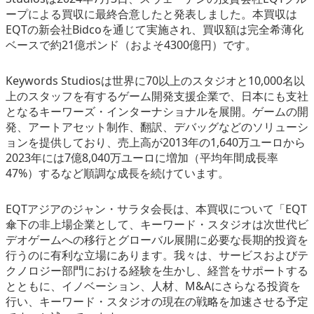
ープによる買収に最終合意したと発表しました。本買収は
eスポーツ
EQTの新会社Bidcoを通じて実施され、買収額は完全希薄化
ベースで約21億ポンド（およそ4300億円）です。
Keywords Studiosは世界に70以上のスタジオと10,000名以
上のスタッフを有するゲーム開発支援企業で、日本にも支社
となるキーワーズ・インターナショナルを展開。ゲームの開
発、アートアセット制作、翻訳、デバッグなどのソリューシ
ョンを提供しており、売上高が2013年の1,640万ユーロから
2023年には7億8,040万ユーロに増加（平均年間成長率
47%）するなど順調な成長を続けています。
EQTアジアのジャン・サラタ会長は、本買収について「EQT
傘下の非上場企業として、キーワード・スタジオは次世代ビ
デオゲームへの移行とグローバル展開に必要な長期的投資を
行うのに有利な立場にあります。我々は、サービスおよびテ
クノロジー部門における経験を生かし、経営をサポートする
とともに、イノベーション、人材、M&Aにさらなる投資を
行い、キーワード・スタジオの現在の戦略を加速させる予定