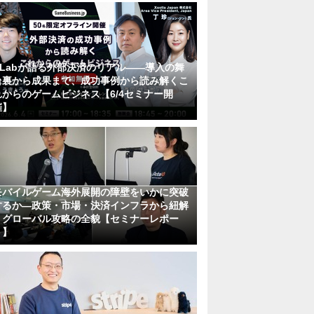
KLabが語る外部決済のリアル――導入の舞
台裏から成果まで、成功事例から読み解くこ
れからのゲームビジネス【6/4セミナー開
催】
モバイルゲーム海外展開の障壁をいかに突破
するか―政策・市場・決済インフラから紐解
くグローバル攻略の全貌【セミナーレポー
ト】