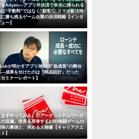
するAdyen―アプリ外決済で本当に得られる
のは“手数料”ではなく“顧客”。スマホ新法時
代に勝ち残るゲーム企業の決済戦略【インタ
ビュー】
KLabが明かすアプリ外決済"急成長"の舞台
裏―成果を分けたのは「商品設計」だった
【セミナーレポート】
「まずやってみる」がアークシステムワーク
スの流儀。世界を席巻する2.5D格闘ゲームの
開発の裏側と、求める人物像【キャリアクエ
スト】