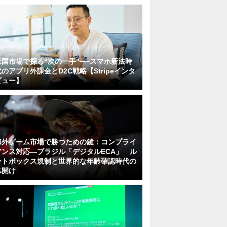
米国市場で探る“次の一手”──スマホ新法時
代のアプリ外課金とD2C戦略【Stripeインタ
ビュー】
海外ゲーム市場で勝つための鍵：コンプライ
アンス対応—ブラジル「デジタルECA」 ル
ートボックス規制と世界的な年齢確認時代の
幕開け