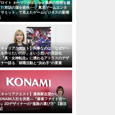
デロイト トーマツがエンタメ業界の垣根を越
えた対話の場を提供──「東京ゲームエンタ
メサミット」で見えたゲームビジネスの新潮
流
【キャリアクエスト】大事なのは「なぜゲー
ムを作りたいのか」という想いの言語化
―『真・女神転生』に携わるアトラスのデザ
イナー語る、就職活動と“決め手”の要素
【キャリアクエスト】漫画家志望から
KONAMI入社を決意―『麻雀ファイトガー
ル』2Dデザイナーの“進路の選び方”【就活
編】