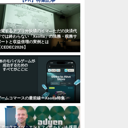
【PR】特集記事
激変するアプリ外決済のイマ―ただの決済代
行では終わらない「Xsolla」の法務・税務サ
ポートと収益倍増の実例とは
CEDEC2026】
ゲームコマースの最前線ーXsolla特集
『アークナイツ：エンドフィールド』も採用