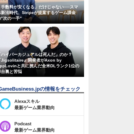
「手数料が安くなる」だけじゃない──スマ
ホ新法時代、Stripeが提案するゲーム課金
の"次の一手"
「ハイパーカジュアルは死んだ」のか？
Jigsolitaire』開発者がAxon by
AppLovinと共に挑んだ全米DLランク1位の
舞台裏と苦悩
GameBusiness.jpの情報をチェック
Alexaスキル
最新ゲーム業界動向
Podcast
最新ゲーム業界動向