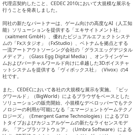
代理店契約したこと、CEDEC 2010において大規模な展示を
eスポーツ
行うことを発表しました。
同社の新たなパートナーは、ゲーム向けの高度なAI（人工知
能）ソリューションを提供する「エキサイトメント社」
（xaitment GmbH）、優れたビジュアルエフェクトシステ
ムの「Fxスタジオ」（FxStudio）、ベトナムを拠点とする
一流アートアウトソーシング会社の「グラスエッグデジタル
メディア」（Glass Egg Digital Media）、オンラインゲー
ムおよびバーチャルワールド向けに卓越した3Dボイスチャ
ットシステムを提供する「ヴィボックス社」（Vivox）の4
社です。
また、CEDECにおいて各社の大規模な展示を実施。「ビッ
グワールド」（BigWorld）によるブラウザをベースとした
ソリューションの販売開始、小規模なデベロッパーでもテク
ノロジーの利用が可能になる「エマージェントゲームテクノ
ロジーズ」（Emergent Game Technologies）によるプロ
トタイプおよびカジュアルゲームの新たなライセンスモデ
ル、「アンブラソフトウェア」（Umbra Software）による