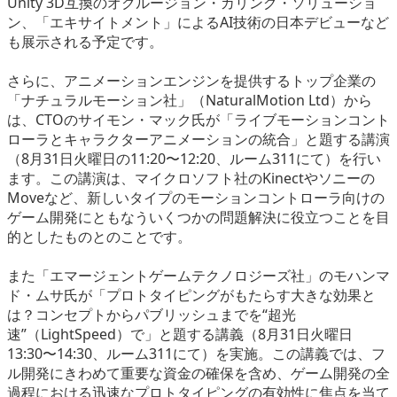
Unity 3D互換のオクルージョン・カリング・ソリューショ
ン、「エキサイトメント」によるAI技術の日本デビューなど
も展示される予定です。
さらに、アニメーションエンジンを提供するトップ企業の
「ナチュラルモーション社」（NaturalMotion Ltd）から
は、CTOのサイモン・マック氏が「ライブモーションコント
ローラとキャラクターアニメーションの統合」と題する講演
（8月31日火曜日の11:20〜12:20、ルーム311にて）を行い
ます。この講演は、マイクロソフト社のKinectやソニーの
Moveなど、新しいタイプのモーションコントローラ向けの
ゲーム開発にともなういくつかの問題解決に役立つことを目
的としたものとのことです。
また「エマージェントゲームテクノロジーズ社」のモハンマ
ド・ムサ氏が「プロトタイピングがもたらす大きな効果と
は？コンセプトからパブリッシュまでを“超光
速”（LightSpeed）で」と題する講義（8月31日火曜日
13:30〜14:30、ルーム311にて）を実施。この講義では、フ
ル開発にきわめて重要な資金の確保を含め、ゲーム開発の全
過程における迅速なプロトタイピングの有効性に焦点を当て