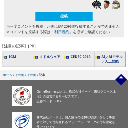
※一度コメントを投稿した後は約120秒間投稿することができません
※コメントを投稿する際は
「利用規約」
を必ずご確認ください
【注目の記事】[PR]
IGM
ミドルウェア
CEDEC 2010
AI／AIモデル
／人工知能
ホーム
›
その他
›
その他
›
記事
GameBusiness.jp は、株式会社イード（東証グロース上
場）の運営するサービスです。
証券コード：6038
株式会社イードは、個人情報の適切な取扱いを行う事業
者に対して付与されるプライバシーマークの付与認定を
受けています。