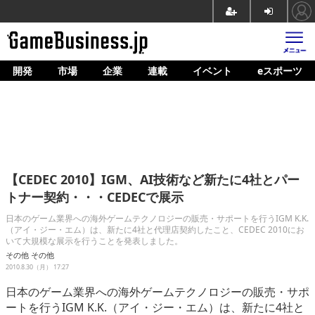
開発
市場
企業
連載
イベント
eスポーツ
ホーム
ゲーム開発
市場
マネタイズ
【CEDEC 2010】IGM、AI技術など新たに4社とパー
企業動向
トナー契約・・・CEDECで展示
人材育成
日本のゲーム業界への海外ゲームテクノロジーの販売・サポートを行うIGM K.K.
（アイ・ジー・エム）は、新たに4社と代理店契約したこと、CEDEC 2010にお
いて大規模な展示を行うことを発表しました。
産業政策
その他
その他
2010.8.30（月） 17:27
連載
日本のゲーム業界への海外ゲームテクノロジーの販売・サポ
イベント/セミナー
ートを行うIGM K.K.（アイ・ジー・エム）は、新たに4社と