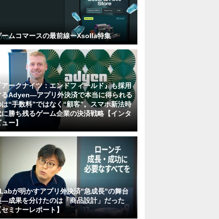
ゲームコマースの最前線ーXsolla特集
『アークナイツ：エンドフィールド』も採用
するAdyen―アプリ外決済で本当に得られる
のは“手数料”ではなく“顧客”。スマホ新法時
代に勝ち残るゲーム企業の決済戦略【インタ
ビュー】
KLabが明かすアプリ外決済"急成長"の舞台
裏―成果を分けたのは「商品設計」だった
【セミナーレポート】