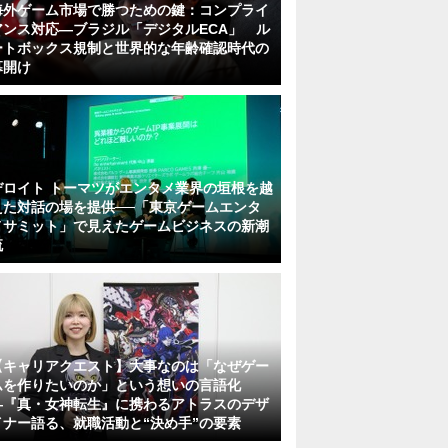
海外ゲーム市場で勝つための鍵：コンプライ
アンス対応—ブラジル「デジタルECA」 ル
ートボックス規制と世界的な年齢確認時代の
幕開け
デロイト トーマツがエンタメ業界の垣根を越
えた対話の場を提供──「東京ゲームエンタ
メサミット」で見えたゲームビジネスの新潮
流
【キャリアクエスト】大事なのは「なぜゲー
ムを作りたいのか」という想いの言語化
―『真・女神転生』に携わるアトラスのデザ
イナー語る、就職活動と“決め手”の要素