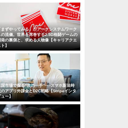
「まずやってみる」がアークシステムワーク
スの流儀。世界を席巻する2.5D格闘ゲームの
開発の裏側と、求める人物像【キャリアクエ
スト】
米国市場で探る“次の一手”──スマホ新法時
代のアプリ外課金とD2C戦略【Stripeインタ
ビュー】