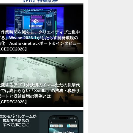
【PR】特集記事
「作業時間を減らし、クリエイティブに集中
る」Wwise 2026.1がもたらす開発環境の
化―Audiokineticレポート＆インタビュー
CEDEC2026】
激変するアプリ外決済のイマ―ただの決済代
行では終わらない「Xsolla」の法務・税務サ
ポートと収益倍増の実例とは
CEDEC2026】