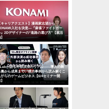
【キャリアクエスト】漫画家志望から
KONAMI入社を決意―『麻雀ファイトガー
ル』2Dデザイナーの“進路の選び方”【就活
編】
KLabが語る外部決済のリアル――導入の舞
台裏から成果まで、成功事例から読み解くこ
れからのゲームビジネス【6/4セミナー開
催】