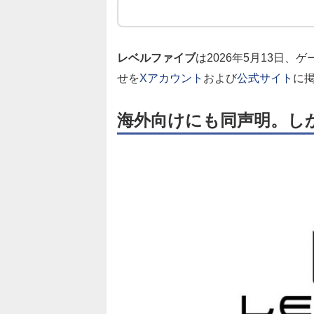
レベルファイブ
は2026年5月13日、
ゲ
せ
を
Xアカウント
および
公式サイト
に
海外向けにも同声明。し