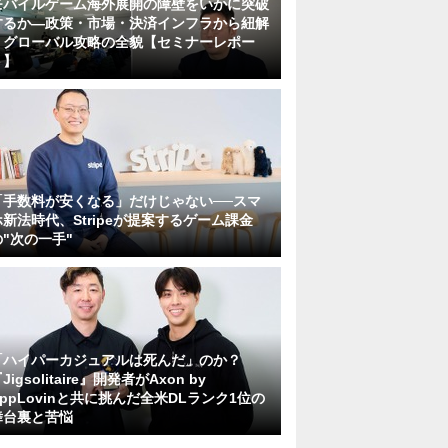
モバイルゲーム海外展開の障壁をいかに突破
するか―政策・市場・決済インフラから紐解
くグローバル攻略の全貌【セミナーレポー
ト】
「手数料が安くなる」だけじゃない──スマ
ホ新法時代、Stripeが提案するゲーム課金
の"次の一手"
「ハイパーカジュアルは死んだ」のか？
Jigsolitaire』開発者がAxon by
AppLovinと共に挑んだ全米DLランク1位の
舞台裏と苦悩