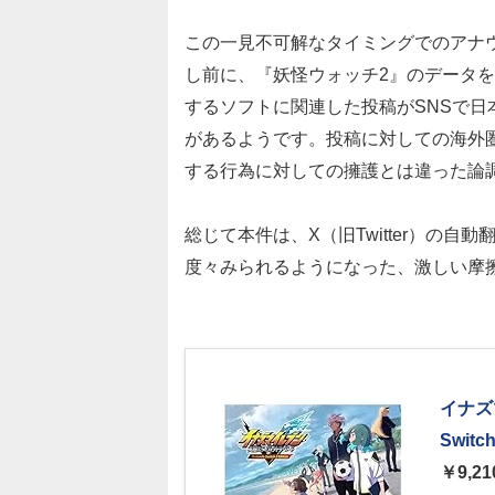
この一見不可解なタイミングでのアナ
し前に、『妖怪ウォッチ2』のデータ
するソフトに関連した投稿がSNSで
があるようです。投稿に対しての海外
する行為に対しての擁護とは違った論
総じて本件は、X（旧Twitter）の
度々みられるようになった、激しい摩
イナズ
Swit
￥9,21