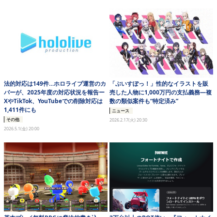
eスポーツ
法的対応は149件…ホロライブ運営のカ
「ぶいすぽっ！」性的なイラストを販
バーが、2025年度の対応状況を報告ー
売した人物に1,000万円の支払義務―複
XやTikTok、YouTubeでの削除対応は
数の類似案件も“特定済み”
1,411件にも
ニュース
その他
2026.2.17(火) 20:30
2026.5.1(金) 20:00