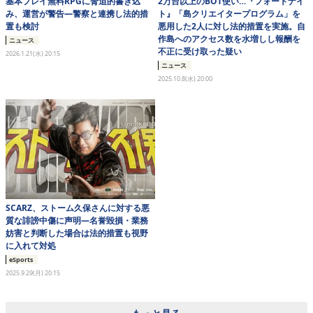
基本プレイ無料RPGに脅迫的書き込
2万台以上のBOT使い…『フォートナイ
み、運営が警告―警察と連携し法的措
ト』「島クリエイタープログラム」を
置も検討
悪用した2人に対し法的措置を実施。自
作島へのアクセス数を水増しし報酬を
ニュース
不正に受け取った疑い
2026.1.21(水) 20:15
ニュース
2025.10.8(水) 20:00
SCARZ、ストーム久保さんに対する悪
質な誹謗中傷に声明―名誉毀損・業務
妨害と判断した場合は法的措置も視野
に入れて対処
eSports
2025.9.29(月) 20:15