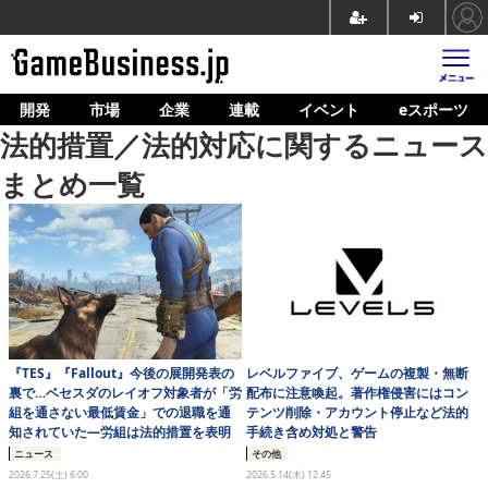
開発
市場
企業
連載
イベント
eスポーツ
ホーム
法的措置／法的対応に関するニュース
ゲーム開発
まとめ一覧
市場
マネタイズ
企業動向
人材育成
『TES』『Fallout』今後の展開発表の
レベルファイブ、ゲームの複製・無断
産業政策
裏で…ベセスダのレイオフ対象者が「労
配布に注意喚起。著作権侵害にはコン
組を通さない最低賃金」での退職を通
テンツ削除・アカウント停止など法的
連載
知されていた―労組は法的措置を表明
手続き含め対処と警告
ニュース
その他
イベント/セミナー
2026.7.25(土) 6:00
2026.5.14(木) 12:45