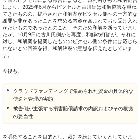
今回のピクセルによる報告によると、裁判所からの和解勧告
により、2025年6月からピクセルと古川氏は和解協議を重ね
てきたものの、提示された和解案がピクセル側への一方的な
謝罪や非があったことを求める内容が含まれており受け入れ
がたいものであったとのこと。そのため和解を断っていまし
たが、10月9日に古川氏側から再度、和解の打診が。それに
対し、和解案を提案したもののピクセル側の条件には応じら
れないとの回答を得、和解決裂の意思を伝えたとしていま
す。
今後も、
クラウドファンディングで集められた資金の具体的な
使途と管理の実態
被告側が主張する損害賠償請求の内訳およびその根拠
の妥当性
を明確することを目的とし、裁判を続けていくとしていま