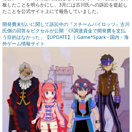
板したことを明らかにし、3月には古川氏への訴訟を提起し
たことを公式サイト上にて報告していました。
開発費未払いに関して訴訟中の『スチームパイロッツ』古川
氏側の回答をピクセルが公開「CF調達資金で開発費を支払
う目的はなかった」【UPDATE】 | Game*Spark - 国内・海
外ゲーム情報サイト