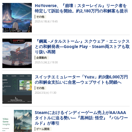
HoYoverse、『崩壊：スターレイル』リーク者を
特定して訴訟を開始。約2,180万円の和解案も提示
その他
2025.6.18(水) 19:45
『鋼嵐 -メタルストーム-』スクウェア・エニックス
との和解発表―Google Play・Steam両ストアも取
り扱い再開
企業動向
2025.5.24(土) 19:30
スイッチエミュレーター「Yuzu」約3億6,000万円
の和解金支払いに合意―ウェブサイトも閉鎖へ
その他
2024.3.5(火) 11:30
Steamにおけるインディーゲーム売上がAA/AAA
タイトルに迫る勢い―『黒神話: 悟空』『パルワー
ルド』が牽引
ゲーム開発