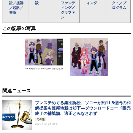
訟／提訴
談
ファンデ
ィング
クト／プ
／起訴／
ィング／
ログラム
告訴
クラファ
ン
この記事の写真
関連ニュース
プレステめぐる集団訴訟、ソニーが約11.5億円の和
解提案も連邦地裁は却下―ダウンロードコード販売
終了の補填額、適正とみなされず
その他
2025.7.22(火) 20:30