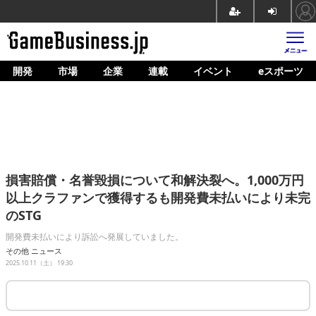
開発
市場
企業
連載
イベント
eスポーツ
ホーム
ゲーム開発
市場
マネタイズ
損害賠償・名誉毀損について和解決裂へ。1,000万円
企業動向
以上クラファンで獲得するも開発費未払いにより未完
のSTG
人材育成
開発費未払いにより訴訟へ発展していました。
産業政策
その他
ニュース
2025.10.11（土） 19:30
連載
イベント/セミナー