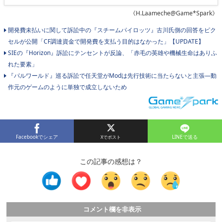
《H.Laameche@Game*Spark》
開発費未払いに関して訴訟中の『スチームパイロッツ』古川氏側の回答をピク
セルが公開「CF調達資金で開発費を支払う目的はなかった」【UPDATE】
SIEの『Horizon』訴訟にテンセントが反論、「赤毛の英雄や機械生命はありふ
れた要素」
『パルワールド』巡る訴訟で任天堂がModは先行技術に当たらないと主張―動
作元のゲームのように単独で成立しないため
Facebookでシェア
LINEで送る
この記事の感想は？
コメント欄を非表示