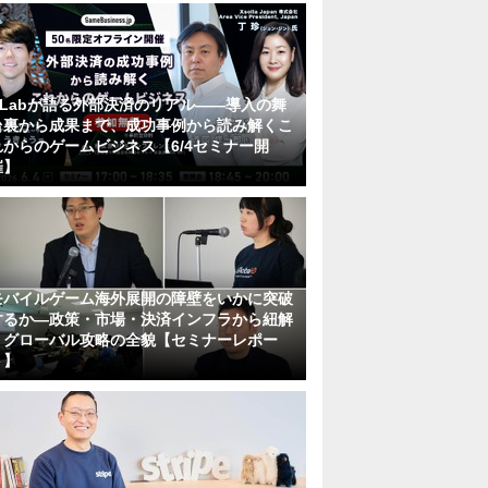
KLabが語る外部決済のリアル――導入の舞
台裏から成果まで、成功事例から読み解くこ
れからのゲームビジネス【6/4セミナー開
催】
モバイルゲーム海外展開の障壁をいかに突破
するか―政策・市場・決済インフラから紐解
くグローバル攻略の全貌【セミナーレポー
ト】