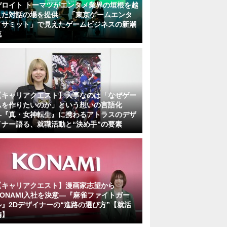
デロイト トーマツがエンタメ業界の垣根を越
えた対話の場を提供──「東京ゲームエンタ
メサミット」で見えたゲームビジネスの新潮
流
【キャリアクエスト】大事なのは「なぜゲー
ムを作りたいのか」という想いの言語化
―『真・女神転生』に携わるアトラスのデザ
イナー語る、就職活動と“決め手”の要素
【キャリアクエスト】漫画家志望から
KONAMI入社を決意―『麻雀ファイトガー
ル』2Dデザイナーの“進路の選び方”【就活
編】