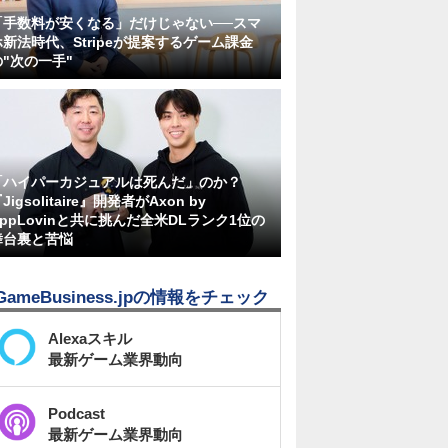
「手数料が安くなる」だけじゃない──スマ
ホ新法時代、Stripeが提案するゲーム課金
の"次の一手"
「ハイパーカジュアルは死んだ」のか？
Jigsolitaire』開発者がAxon by
AppLovinと共に挑んだ全米DLランク1位の
舞台裏と苦悩
GameBusiness.jpの情報をチェック
Alexaスキル
最新ゲーム業界動向
Podcast
最新ゲーム業界動向