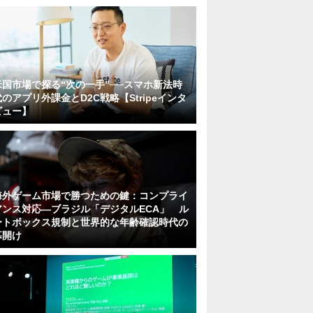
米国市場で探る“次の一手”──スマホ新法時
代のアプリ外課金とD2C戦略【Stripeインタ
ビュー】
海外ゲーム市場で勝つための鍵：コンプライ
アンス対応—ブラジル「デジタルECA」 ル
ートボックス規制と世界的な年齢確認時代の
幕開け