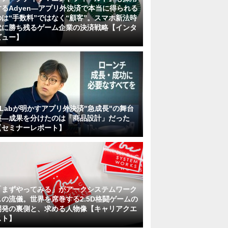
するAdyen―アプリ外決済で本当に得られる
のは“手数料”ではなく“顧客”。スマホ新法時
代に勝ち残るゲーム企業の決済戦略【インタ
ビュー】
KLabが明かすアプリ外決済"急成長"の舞台
裏―成果を分けたのは「商品設計」だった
【セミナーレポート】
「まずやってみる」がアークシステムワーク
スの流儀。世界を席巻する2.5D格闘ゲームの
開発の裏側と、求める人物像【キャリアクエ
スト】