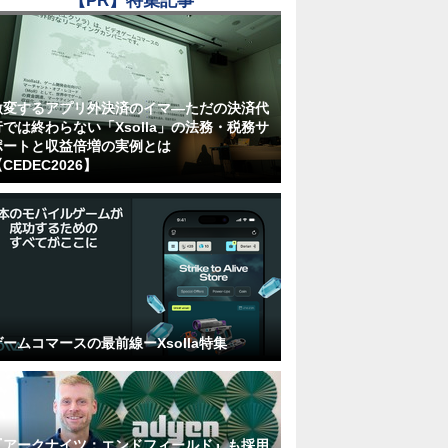
【PR】特集記事
激変するアプリ外決済のイマ―ただの決済代
行では終わらない「Xsolla」の法務・税務サ
ポートと収益倍増の実例とは
CEDEC2026】
ゲームコマースの最前線ーXsolla特集
『アークナイツ：エンドフィールド』も採用