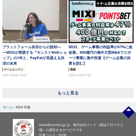
eスポーツ
プラットフォーム依存からの脱却へ
MIXI、ゲーム事業の利益率が47%に急
―MIXIが実践する『モンストWebショ
改善。400億円の海外大型M&Aでスポ
ップ』の1年と、PayPalが見据える決
ーツ事業に集中投資【ゲーム企業の決
済の未来
算を読む】
ゲームエンジン
業績
2025.10.8(水) 16:03
2025.6.12(木) 7:00
もっと見る
ホーム
›
MIXI 特集
GameBusiness.jp は、株式会社イード（東証グロース上
場）の運営するサービスです。
証券コード：6038