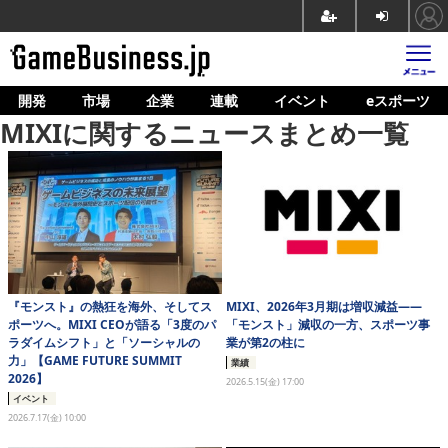
開発
市場
企業
連載
イベント
eスポーツ
ホーム
MIXIに関するニュースまとめ一覧
ゲーム開発
市場
マネタイズ
企業動向
人材育成
MIXI、2026年3月期は増収減益——
『モンスト』の熱狂を海外、そしてス
「モンスト」減収の一方、スポーツ事
ポーツへ。MIXI CEOが語る「3度のパ
業が第2の柱に
ラダイムシフト」と「ソーシャルの
産業政策
力」【GAME FUTURE SUMMIT
業績
2026】
2026.5.15(金) 17:00
連載
イベント
2026.7.17(金) 10:00
イベント/セミナー