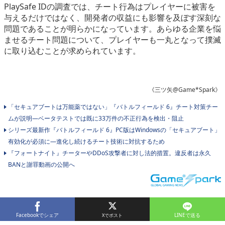
PlaySafe IDの調査では、チート行為はプレイヤーに被害を
与えるだけではなく、開発者の収益にも影響を及ぼす深刻な
問題であることが明らかになっています。あらゆる企業を悩
ませるチート問題について、プレイヤーも一丸となって撲滅
に取り込むことが求められています。
《三ツ矢@Game*Spark》
「セキュアブートは万能薬ではない」『バトルフィールド 6』チート対策チー
ムが説明―ベータテストでは既に33万件の不正行為を検出・阻止
シリーズ最新作『バトルフィールド 6』PC版はWindowsの「セキュアブート」
有効化が必須に―進化し続けるチート技術に対抗するため
『フォートナイト』チーターやDDoS攻撃者に対し法的措置。違反者は永久
BANと謝罪動画の公開へ
Facebookでシェア
LINEで送る