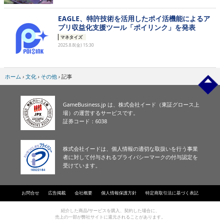
EAGLE、特許技術を活用したポイ活機能によるア
プリ収益化支援ツール「ポイリンク」を発表
マネタイズ
2025.8.8(金) 15:30
ホーム
›
文化
›
その他
›
記事
GameBusiness.jp は、株式会社イード（東証グロース上
場）の運営するサービスです。
証券コード：6038
株式会社イードは、個人情報の適切な取扱いを行う事業
者に対して付与されるプライバシーマークの付与認定を
受けています。
お問合せ
広告掲載
会社概要
個人情報保護方針
特定商取引法に基づく表記
紹介した商品/サービスを購入、契約した場合に、
売上の一部が弊社サイトに還元されることがあります。