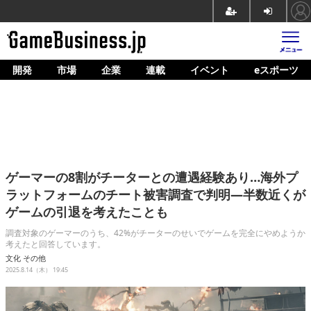
開発
市場
企業
連載
イベント
eスポーツ
ホーム
ゲーム開発
市場
マネタイズ
ゲーマーの8割がチーターとの遭遇経験あり…海外プ
企業動向
ラットフォームのチート被害調査で判明―半数近くが
ゲームの引退を考えたことも
人材育成
調査対象のゲーマーのうち、42%がチーターのせいでゲームを完全にやめようか
産業政策
考えたと回答しています。
文化
その他
連載
2025.8.14（木） 19:45
イベント/セミナー