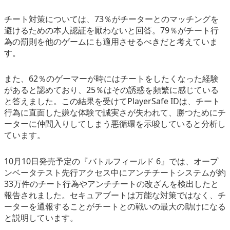
チート対策については、73％がチーターとのマッチングを
避けるための本人認証を厭わないと回答。79％がチート行
為の罰則を他のゲームにも適用させるべきだと考えていま
す。
また、62％のゲーマーが時にはチートをしたくなった経験
があると認めており、25％はその誘惑を頻繁に感じている
と答えました。この結果を受けてPlayerSafe IDは、チート
行為に直面した嫌な体験で誠実さが失われて、勝つためにチ
ーターに仲間入りしてしまう悪循環を示唆していると分析し
ています。
10月10日発売予定の『バトルフィールド 6』では、オープ
ンベータテスト先行アクセス中にアンチチートシステムが約
33万件のチート行為やアンチチートの改ざんを検出したと
報告されました。セキュアブートは万能な対策ではなく、チ
ーターを通報することがチートとの戦いの最大の助けになる
と説明しています。