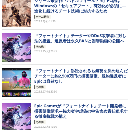
シリーズ最新作『バトルフィールド 6』PC版は
Windowsの「セキュアブート」有効化が必須に―
進化し続けるチート技術に対抗するため
ゲーム開発
2025.8.6(水) 11:30
『フォートナイト』チーターやDDoS攻撃者に対し
法的措置。違反者は永久BANと謝罪動画の公開へ
その他
2025.7.15(火) 20:45
『フォートナイト』訴訟されるも無視を決め込んだ
チーターに約2,500万円の損害賠償。規約違反者に
Epicは容赦なし
その他
2025.6.27(金) 20:30
Epic Gamesが『フォートナイト』チート開発者に
損害賠償請求―協力者や虚偽の申告含め責任追求す
る徹底抗戦の構え
その他
2025.6.12(木) 19:30