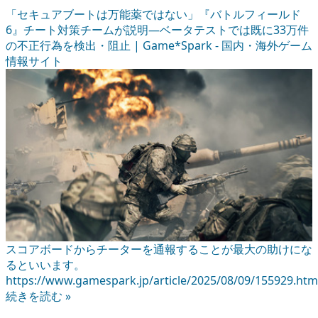
「セキュアブートは万能薬ではない」『バトルフィールド
6』チート対策チームが説明―ベータテストでは既に33万件
の不正行為を検出・阻止 | Game*Spark - 国内・海外ゲーム
情報サイト
スコアボードからチーターを通報することが最大の助けにな
るといいます。
https://www.gamespark.jp/article/2025/08/09/155929.htm
続きを読む »