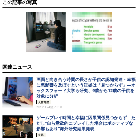
この記事の写真
関連ニュース
画面と向き合う時間の長さが子供の認知発達・幸福
に悪影響を及ぼすという証拠は「見つからず」―オ
ックスフォード大学ら研究、9歳から12歳の子供を
対象に分析
人材育成
2023.11.24(金) 16:30
ゲームプレイ時間と幸福に因果関係見つからず―た
だし“自ら意欲的にプレイした場合はポジティブな
影響もあり”海外研究結果発表
文化