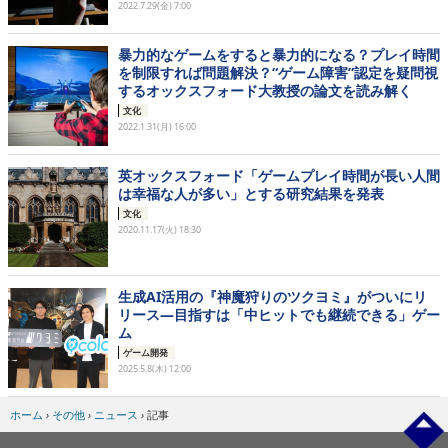
2022.7.29(金) 7:00
暴力的なゲームをすると暴力的になる？プレイ時間
を制限すれば問題解決？“ゲーム障害”認定を疑問視
するオックスフォード大教授の論文を読み解く
文化
2022.1.31(月) 16:00
英オックスフォード「ゲームプレイ時間が長い人間
は幸福な人が多い」とする研究結果を発表
文化
2020.11.17(火) 18:30
生成AI活用の『神魔狩りのツクヨミ』がついにリ
リース―目指すは「中ヒットでも継続できる」ゲー
ム
ゲーム開発
2025.5.8(木) 12:00
ホーム
›
その他
›
ニュース
›
記事