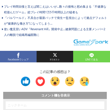
プレイ時間自慢と言えば聞こえはいいが…数々の後悔と慰め集まる「不健康な
程遊んだゲーム」総プレイ時間1万5千時間以上の猛者も
『パルワールド』不具合が最新パッチで発生ー監視台によって拠点デフォルト
が“健康的な働き方”になってしまう…
使い魔見習いADV『Revenant Hill』開発中止…健康問題による主要メンバー2
人の離脱で組織再編困難に
Facebookでシェア
LINEで送る
この記事の感想は？
コメント欄を非表示