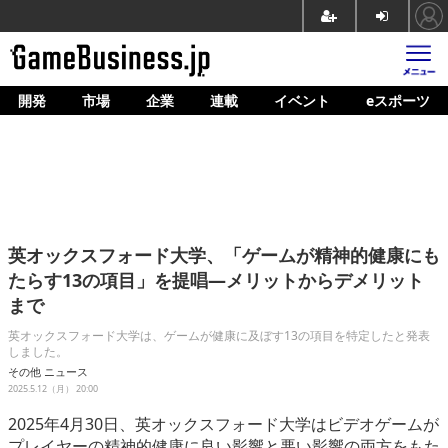
開発
市場
企業
連載
イベント
eスポーツ
ホーム
ゲーム開発
市場
マネタイズ
英オックスフォード大学、「ゲームが精神的健康にも
企業動向
たらす13の項目」を提唱―メリットからデメリット
まで
人材育成
英オックスフォード大学は、ゲームが健康に及ぼす13の項目を特定したと発表
産業政策
しました。
その他
ニュース
連載
2025.5.12（月） 20:00
2025年4月30日、英オックスフォード大学は
ビデオゲームが
イベント/セミナー
プレイヤーの精神的健康に良い影響と悪い影響の両方をもた