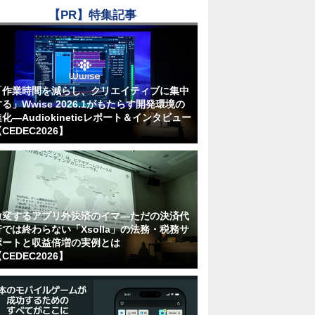
【PR】特集記事
「作業時間を減らし、クリエイティブに集中
る」Wwise 2026.1がもたらす開発環境の
化―Audiokineticレポート＆インタビュー
CEDEC2026】
激変するアプリ外決済のイマ―ただの決済代
行では終わらない「Xsolla」の法務・税務サ
ポートと収益倍増の実例とは
CEDEC2026】