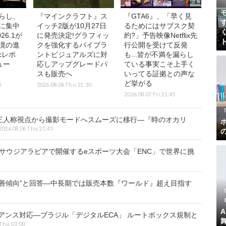
らし、
『マインクラフト』ス
『GTA6』、「早く見
に集中
イッチ2版が10月27日
るためにはサブスク契
26.1が
に発売決定!グラフィッ
約?」予告映像Netflix先
境の進
クを強化するバイブラ
行公開を受けて反発
icレポ
ントビジュアルズに対
も...皆が不満を漏らし
ュー
応しアップグレードパ
ている事実こそ上手く
】
スも販売へ
いってる証拠との声な
ど挙がる
0
2026.08.06 Thu 21:30
2026.08.07 Fri 21:45
三人称視点から撮影モードへスムーズに移行―『時のオカリ
2026.08.06 Thu 21:45
!サウジアラビアで開催するeスポーツ大会「ENC」で世界に挑
善傾向”と回答―中長期では販売本数『ワールド』超え目指す
『
アンス対応—ブラジル「デジタルECA」 ルートボックス規制と
 Thu 03:00