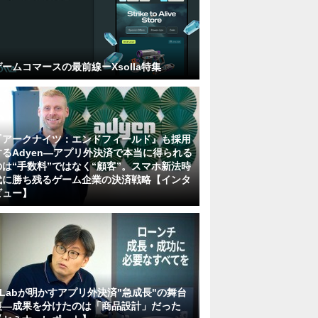
ゲームコマースの最前線ーXsolla特集
『アークナイツ：エンドフィールド』も採用
するAdyen―アプリ外決済で本当に得られる
のは“手数料”ではなく“顧客”。スマホ新法時
代に勝ち残るゲーム企業の決済戦略【インタ
ビュー】
KLabが明かすアプリ外決済"急成長"の舞台
裏―成果を分けたのは「商品設計」だった