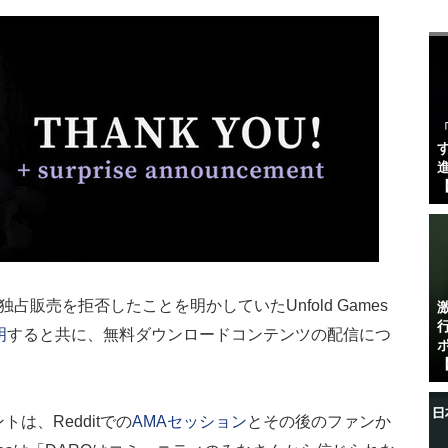
す
進
【
トア独占販売を拒否したことを明かしていたUnfold Games
明
すると共に、無料ダウンロードコンテンツの配信につ
【
は、Redditでの
AMAセッション
とその後のファンか