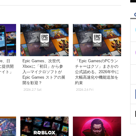
ore、日
Epic Games、次世代
「Epic GamesのPCラン
けに提供開
Xboxに「初日」から参
チャーはクソ」まさかの
ナイト」
入―マイクロソフトが
公式認める。2026年中に
Epic Games ストアの展
大幅高速化や機能追加を
開を歓迎？
約束
2026.2.7 Sat
2026.2.6 Fri