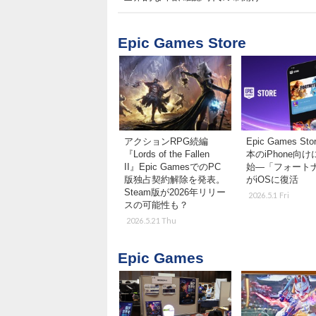
Epic Games Store
アクションRPG続編
Epic Games St
『Lords of the Fallen
本のiPhone向
II』Epic GamesでのPC
始―「フォート
版独占契約解除を発表。
がiOSに復活
Steam版が2026年リリー
2026.5.1 Fri
スの可能性も？
2026.5.21 Thu
Epic Games