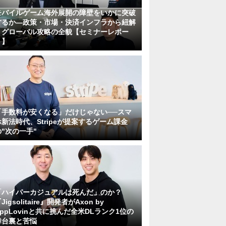
モバイルゲーム海外展開の障壁をいかに突破
するか―政策・市場・決済インフラから紐解
くグローバル攻略の全貌【セミナーレポー
ト】
「手数料が安くなる」だけじゃない──スマ
ホ新法時代、Stripeが提案するゲーム課金
の"次の一手"
「ハイパーカジュアルは死んだ」のか？
Jigsolitaire』開発者がAxon by
AppLovinと共に挑んだ全米DLランク1位の
舞台裏と苦悩