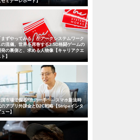
【セミナーレポート】
「まずやってみる」がアークシステムワーク
スの流儀。世界を席巻する2.5D格闘ゲームの
開発の裏側と、求める人物像【キャリアクエ
スト】
米国市場で探る“次の一手”──スマホ新法時
代のアプリ外課金とD2C戦略【Stripeインタ
ビュー】