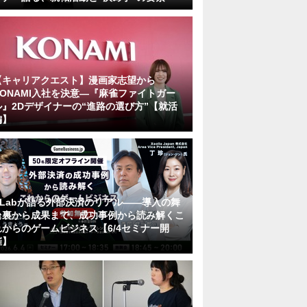
【キャリアクエスト】漫画家志望から
KONAMI入社を決意―『麻雀ファイトガー
ル』2Dデザイナーの“進路の選び方”【就活
編】
KLabが語る外部決済のリアル――導入の舞
台裏から成果まで、成功事例から読み解くこ
れからのゲームビジネス【6/4セミナー開
催】