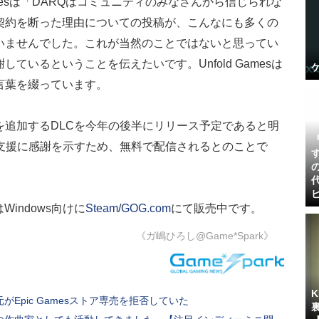
amesは「DARQはコミュニティのみなさんから信じられな
契約を断った理由についての投稿が、こんなにも多くの
いませんでした。これが当然のことではないと思ってい
ているということを伝えたいです。Unfold Gamesは
言葉を綴っています。
を追加するDLCを今年の後半にリリース予定であると明
の支援に感謝を示すため、無料で配信されるとのことで
indows向けに
Steam
/
GOG.com
にて販売中です。
《ガ嶋ひろし@Game*Spark》
Epic Gamesストア専売を拒否していた