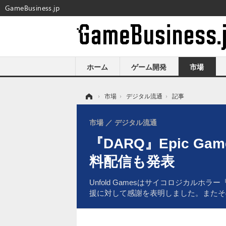
GameBusiness.jp
ホーム
ゲーム開発
市場
ホーム
›
市場
›
デジタル流通
›
記事
市場
デジタル流通
『DARQ』Epic 
料配信も発表
Unfold Gamesはサイコロジカルホ
援に対して感謝を表明しました。またそ