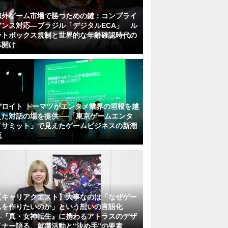
海外ゲーム市場で勝つための鍵：コンプライ
アンス対応—ブラジル「デジタルECA」 ル
ートボックス規制と世界的な年齢確認時代の
幕開け
デロイト トーマツがエンタメ業界の垣根を越
えた対話の場を提供──「東京ゲームエンタ
メサミット」で見えたゲームビジネスの新潮
流
【キャリアクエスト】大事なのは「なぜゲー
ムを作りたいのか」という想いの言語化
―『真・女神転生』に携わるアトラスのデザ
イナー語る、就職活動と“決め手”の要素