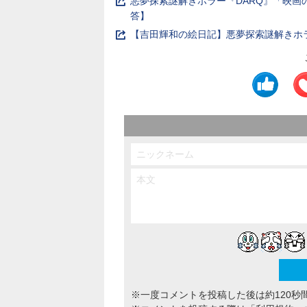
悪夢探索謎解きホラー『DARQ』「映
答】
【吉田輝和の絵日記】悪夢探索謎解きホ
※一度コメントを投稿した後は約120秒