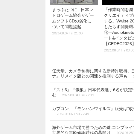
まっぷたつに...日本レ
「作業時間を減
トロゲーム協会がゲー
クリエイティブ
ムソフトCDの劣化に
する」Wwise 20
ついて問題提起
もたらす開発環
化―Audiokinet
2026.08.07 Fri 21:00
ート&インタビ
【CEDEC2026
2026.08.07 Fri 03:0
任天堂、カメラ制御に関する新特許取得。
ナ』リメイク版との関連を推測する声も
『スト6』『餓狼』日本代表選手6名が決定
む
2026.08.04 Tue 22:15
カプコン、『モンハンワイルズ』販売は“改
2026.08.06 Thu 22:45
海外ゲーム市場で勝つための鍵:コンプライ
世界的な年齢確認時代の幕開け
2026.05.28