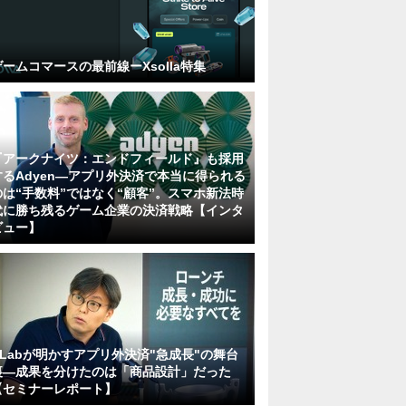
ゲームコマースの最前線ーXsolla特集
『アークナイツ：エンドフィールド』も採用
するAdyen―アプリ外決済で本当に得られる
のは“手数料”ではなく“顧客”。スマホ新法時
代に勝ち残るゲーム企業の決済戦略【インタ
ビュー】
KLabが明かすアプリ外決済"急成長"の舞台
裏―成果を分けたのは「商品設計」だった
【セミナーレポート】