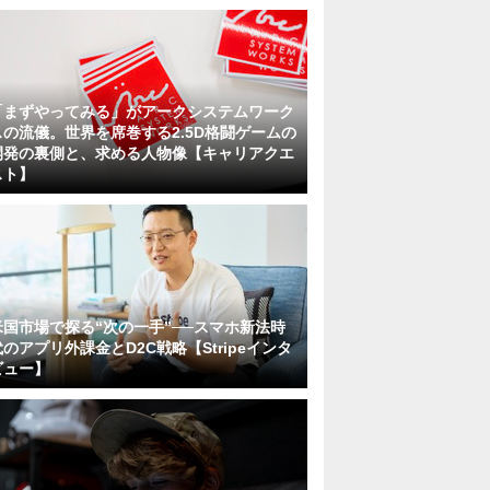
「まずやってみる」がアークシステムワーク
スの流儀。世界を席巻する2.5D格闘ゲームの
開発の裏側と、求める人物像【キャリアクエ
スト】
米国市場で探る“次の一手”──スマホ新法時
代のアプリ外課金とD2C戦略【Stripeインタ
ビュー】