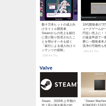
数十万本ヒットの成人向
10代開発者の“3
けタイトル開発者、
ョークゲームが
Steamからの売上を銀行
円近い売上に！？9
に受け取り拒否されたこ
の返金申請で一
とを明かす―今も続く
夢に―開発者本
「銀行による成人向けコ
洗浄の可能性も
ンテンツの規制」
2026.8.6 Thu
2026.8.6 Thu
Valve
Steam、2026年上半期の
「Steam Machi
売上高が過去最高の約
KOMODO STAT