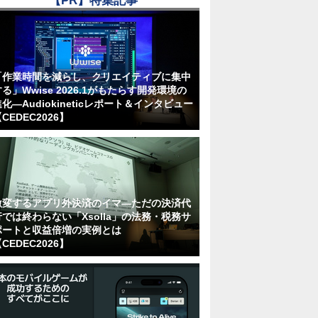
【PR】特集記事
「作業時間を減らし、クリエイティブに集中
る」Wwise 2026.1がもたらす開発環境の
化―Audiokineticレポート＆インタビュー
CEDEC2026】
激変するアプリ外決済のイマ―ただの決済代
行では終わらない「Xsolla」の法務・税務サ
ポートと収益倍増の実例とは
CEDEC2026】