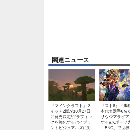
関連ニュース
『マインクラフト』ス
『スト6』『餓
イッチ2版が10月27日
本代表選手6名が
に発売決定!グラフィッ
サウジアラビア
クを強化するバイブラ
するeスポーツ
ントビジュアルズに対
「ENC」で世