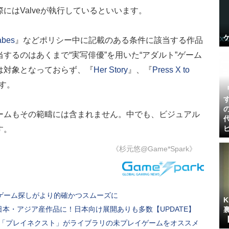
にはValveが執行しているといいます。
abes
』などポリシー中に記載のある条件に該当する作品
するのはあくまで“実写俳優”を用いた“アダルト”ゲーム
は対象となっておらず、『
Her Story
』、『
Press X to
す。
ームもその範疇には含まれません。中でも、ビジュアル
す。
《杉元悠@Game*Spark》
！ゲーム探しがより的確かつスムーズに
半が日本・アジア産作品に！日本向け展開ありも多数【UPDATE】
機能「プレイネクスト」がライブラリの未プレイゲームをオススメ