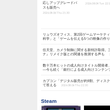
応しアップグレードパ
2026.08.04 Tue 22:
スも販売へ
2026.08.06 Thu 21:30
リュウズオフィス、第2回ゲームマーケティ
科学」と「ゲームを伝える5つの映像の作
任天堂、カメラ制御に関する新特許取得。
ナ』リメイク版との関連を推測する声も
数十万本ヒットの成人向けタイトル開発者、
―今も続く「銀行による成人向けコンテン
カプコン「デジタル販売が約9割、ディス
て答える
2026.08.06 Thu 22:30
Steam