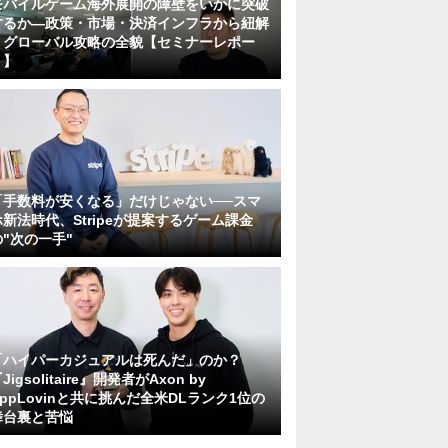
モバイルゲーム海外展開の障壁をいかに突破
するか―政策・市場・決済インフラから紐解
くグローバル攻略の全貌【セミナーレポー
ト】
「手数料が安くなる」だけじゃない──スマ
ホ新法時代、Stripeが提案するゲーム課金
の"次の一手"
「ハイパーカジュアルは死んだ」のか？
Jigsolitaire』開発者がAxon by
AppLovinと共に挑んだ全米DLランク1位の
舞台裏と苦悩