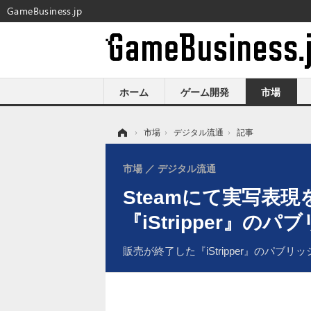
GameBusiness.jp
ホーム
ゲーム開発
市場
ホーム
›
市場
›
デジタル流通
›
記事
市場
デジタル流通
Steamにて実写表
『iStripper』の
販売が終了した『iStripper』の