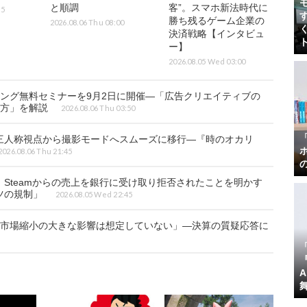
と順調
客”。スマホ新法時代に
15
勝ち残るゲーム企業の
2026.08.06 Thu 08:00
決済戦略【インタビュ
ー】
2026.08.05 Wed 03:00
ング無料セミナーを9月2日に開催―「広告クリエイティブの
り方」を解説
2026.08.06 Thu 03:50
三人称視点から撮影モードへスムーズに移行―『時のオカリ
2026.08.06 Thu 21:45
Steamからの売上を銀行に受け取り拒否されたことを明かす
ツの規制」
2026.08.05 Wed 22:45
ク市場縮小の大きな影響は想定していない」―決算の質疑応答に
『