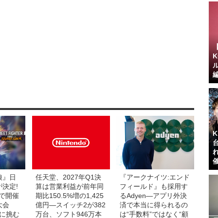
狼』日
任天堂、2027年Q1決
『アークナイツ:エンド
決定!
算は営業利益が前年同
フィールド』も採用す
で開催
期比150.5%増の1,425
るAdyen―アプリ外決
大会
億円―スイッチ2が382
済で本当に得られるの
界に挑む
万台、ソフト946万本
は“手数料”ではなく“顧