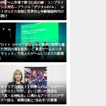
海外ゲーム市場で勝つための鍵：コンプライ
アンス対応—ブラジル「デジタルECA」 ル
ートボックス規制と世界的な年齢確認時代の
幕開け
デロイト トーマツがエンタメ業界の垣根を越
えた対話の場を提供──「東京ゲームエンタ
メサミット」で見えたゲームビジネスの新潮
流
【キャリアクエスト】大事なのは「なぜゲー
ムを作りたいのか」という想いの言語化
―『真・女神転生』に携わるアトラスのデザ
イナー語る、就職活動と“決め手”の要素