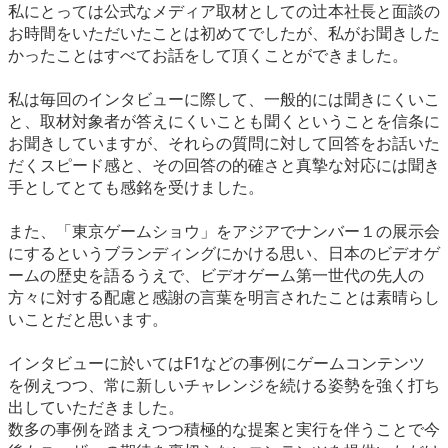
私にとっては公式なメディア取材としての辻本社長と面談の
お時間をいただいたことは初めてでしたが、私がお聞きした
かったことはすべてお話をして頂くことができました。
私は毎回のインタビューに際して、一般的には聞きにくいこ
と、取材対象者が答えにくいことも聞くということを信条に
お聞きしていますが、それらの質問に対して回答をお話いた
だくスピード感と、その回答の的確さと真摯な対応には聞き
手としてとても感銘を受けました。
また、「東京ゲームショウ」をアジアでナンバー１の展示会
にするというブランディングにかける思い、日本のビデオゲ
ームの歴史を語るうえで、ビデオゲーム第一世代の先人の
方々に対する配慮と感謝の言葉を明言されたことは素晴らし
いことだと思います。
インタビューに於いてはF1などの事例にゲームコンテンツ
を例えつつ、常に新しいチャレンジを続ける姿勢を強く打ち
出していただきました。
数多の事例を踏まえつつ積極的な提案と実行を伴うことで今