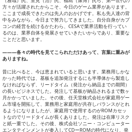
（雅哉）氏、里見（治）氏、福島（康博）氏ら、第一世代の
方々が活躍されたからこそ、今日のゲーム業界があります。
ここまで成長できたのは先人のおかげです。私も先人達の背
中をみながら、今日まで努力してきました。自分自身がカプ
コンの経営を続けるかたわら、CESAで業界活動を行ってい
るのは、業界自体を発展させていきたいからであり、重要な
ことだと思います。
―――各々の時代を見てこられただけあって、言葉に重みが
ありますね。
昔に比べると、今は恵まれていると思います。業務用しかな
かった時代では、基板を追加発注するにも半導体から製造し
なければならず、リードタイム（発注から納品までの期間）
の長いビジネスでした。発注して基板が納品されるまで数ヶ
月かかっていました。その後、任天堂株式会社が家庭用ゲー
ム市場を開拓して、業務用と家庭用が共存しバランスがとれ
るようになりましたが、家庭用で使用するのがROMカセッ
トなのでリードタイムが長くありました。発注は在庫リスク
と紙一重でした。その後、株式会社ソニー・コンピューター
エンタテインメントが参入してCDーROMの時代になり、発