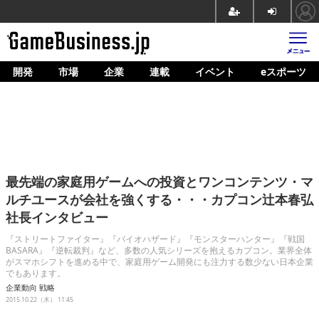
開発
市場
企業
連載
イベント
eスポーツ
ホーム
ゲーム開発
市場
マネタイズ
最先端の家庭用ゲームへの投資とワンコンテンツ・マ
企業動向
ルチユースが会社を強くする・・・カプコン辻本春弘
社長インタビュー
人材育成
『ストリートファイター』『バイオハザード』『モンスターハンター』『戦国
産業政策
BASARA』『逆転裁判』など、多数の人気シリーズを抱えるカプコン。業界全体
がスマホシフトを進める中で、家庭用ゲーム開発にも注力する数少ない日本企業
でもあります。
連載
企業動向
戦略
2015.10.22（木） 11:45
イベント/セミナー