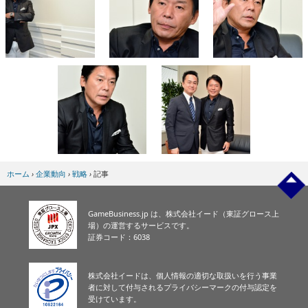
ホーム
›
企業動向
›
戦略
›
記事
GameBusiness.jp は、株式会社イード（東証グロース上
場）の運営するサービスです。
証券コード：6038
株式会社イードは、個人情報の適切な取扱いを行う事業
者に対して付与されるプライバシーマークの付与認定を
受けています。