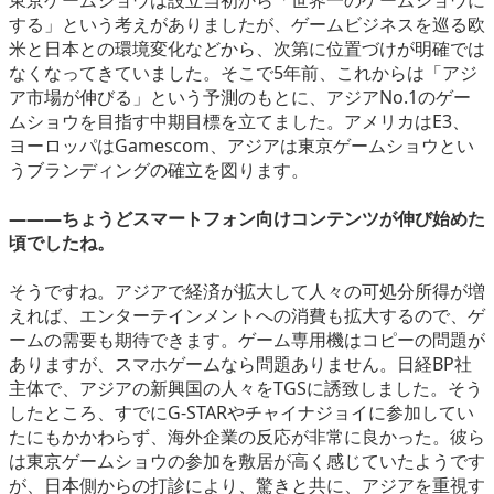
東京ゲームショウは設立当初から「世界一のゲームショウに
する」という考えがありましたが、ゲームビジネスを巡る欧
米と日本との環境変化などから、次第に位置づけが明確では
なくなってきていました。そこで5年前、これからは「アジ
ア市場が伸びる」という予測のもとに、アジアNo.1のゲー
ムショウを目指す中期目標を立てました。アメリカはE3、
ヨーロッパはGamescom、アジアは東京ゲームショウとい
うブランディングの確立を図ります。
―――ちょうどスマートフォン向けコンテンツが伸び始めた
頃でしたね。
そうですね。アジアで経済が拡大して人々の可処分所得が増
えれば、エンターテインメントへの消費も拡大するので、ゲ
ームの需要も期待できます。ゲーム専用機はコピーの問題が
ありますが、スマホゲームなら問題ありません。日経BP社
主体で、アジアの新興国の人々をTGSに誘致しました。そう
したところ、すでにG-STARやチャイナジョイに参加してい
たにもかかわらず、海外企業の反応が非常に良かった。彼ら
は東京ゲームショウの参加を敷居が高く感じていたようです
が、日本側からの打診により、驚きと共に、アジアを重視す