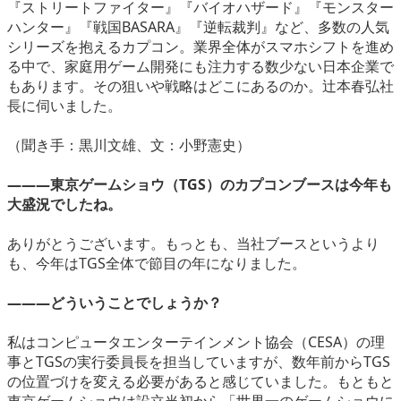
『ストリートファイター』『バイオハザード』『モンスター
eスポーツ
ハンター』『戦国BASARA』『逆転裁判』など、多数の人気
シリーズを抱えるカプコン。業界全体がスマホシフトを進め
る中で、家庭用ゲーム開発にも注力する数少ない日本企業で
もあります。その狙いや戦略はどこにあるのか。辻本春弘社
長に伺いました。
（聞き手：黒川文雄、文：小野憲史）
―――東京ゲームショウ（TGS）のカプコンブースは今年も
大盛況でしたね。
ありがとうございます。もっとも、当社ブースというより
も、今年はTGS全体で節目の年になりました。
―――どういうことでしょうか？
私はコンピュータエンターテインメント協会（CESA）の理
事とTGSの実行委員長を担当していますが、数年前からTGS
の位置づけを変える必要があると感じていました。もともと