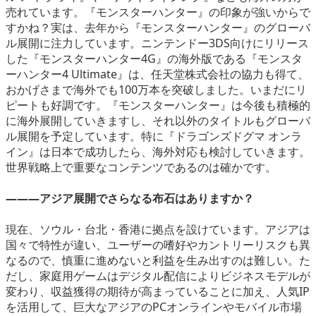
売れています。『モンスターハンター』の印象が強いからで
すかね？実は、去年から『モンスターハンター』のグローバ
ル展開に注力しています。ニンテンドー3DS向けにリリース
した『モンスターハンター4G』の海外版である『モンスタ
ーハンター4 Ultimate』は、任天堂株式会社の協力も得て、
おかげさまで海外でも100万本を突破しました。いまだにリ
ピートも好調です。『モンスターハンター』は今後も積極的
に海外展開していきますし、それ以外のタイトルもグローバ
ル展開を予定しています。特に『ドラゴンズドグマ オンラ
イン』は日本で成功したら、海外対応も検討していきます。
世界戦略上で重要なコンテンツであるのは確かです。
―――アジア展開でさらなる布石はありますか？
現在、ソウル・台北・香港に拠点を設けています。アジアは
国々で特性が違い、ユーザーの嗜好やカントリーリスクも異
なるので、慎重に進めないと利益を生み出すのは難しい。た
だし、家庭用ゲームはデジタル配信によりビジネスモデルが
変わり、収益獲得の期待が高まっていることに加え、人気IP
を活用して、巨大なアジアのPCオンラインやモバイル市場