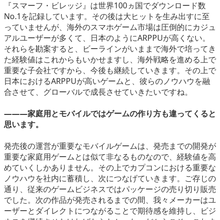
『スマーフ・ビレッジ』は世界100ヵ国でダウンロード数
No.1を記録しています。その後は大ヒットを生み出すに至
っていませんが、海外のスマホゲーム市場は圧倒的にカジュ
アルユーザーが多くて、日本のようにARPPUが高くない。
それらを勘案すると、ビーラインがいままで海外で培ってき
た経験値はこれからもいかせますし、海外戦略を進める上で
重要な子会社ですから、今後も継続していきます。その上で
日本におけるARPPUが高いゲームと、彼らのノウハウを融
合させて、グローバルで成長させていきたいですね。
―――家庭用とモバイルではゲームの作り方も違ってくると
思います。
発売後の運営が重要なモバイルゲームは、発売までの開発が
重要な家庭用ゲームとは似て非なるものなので、経験値を高
めていくしかありません。その上でカプコンにおける重要な
ノウハウを社内に蓄積し、次につなげていきます。ご存じの
通り、従来のゲームビジネスではパッケージの売り切り販売
でした。次の作品が発売されるまでの間、我々メーカーはユ
ーザーとダイレクトにつながることで期待感を維持し、ビジ