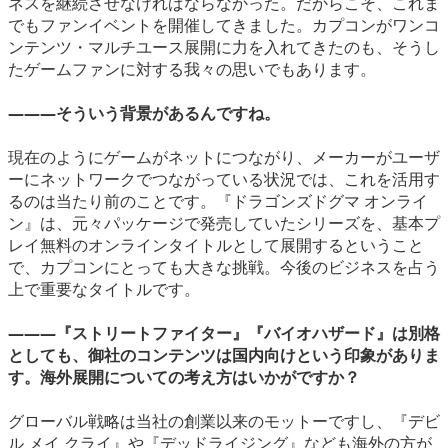
ネスを継続させなければならなかった。だからこそ、これま
でもファンイベントを開催してきました。カプコンがワンコ
ンテンツ・マルチユース展開に力を入れてきたのも、そうし
たゲームファンに対する我々の思いでもあります。
―――そういう背景があるんですね。
現在のようにゲームがネットにつながり、メーカーがユーザ
ーにネットワークでつながっている状況では、これを活用す
るのは当たり前のことです。『ドラゴンズドグマ オンライ
ン』は、元々パッケージで発売していたシリーズを、基本プ
レイ無料のオンラインタイトルとして展開するということ
で、カプコンにとっても大きな挑戦。今後のビジネスを占う
上で重要なタイトルです。
―――『ストリートファイター』『バイオハザード』は別格
としても、御社のコンテンツは国内向けという印象がありま
す。海外展開についての考え方はいかがですか？
グローバル戦略は当社の創業以来のモットーですし、『デビ
ル メイ クライ』や『デッドライジング』なども海外の方が