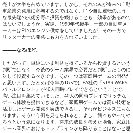
売上が大半を占めています。しかし、それのみが将来の自動
車産業の発展に寄与するのではなく、F1や自動運転のよう
な最先端の技術分野に投資を続けることも、効果があるので
はないでしょうか。実際、1990年代後半、一部の自動車メ
ーカーはF1のエンジン供給をしていましたが、その一方で
リッターカーの開発にも力を入れていました。
―――なるほど。
したがって、単純にいま利益を得ているから投資するという
判断ではなく、今後のゲーム業界で必要だと判断したものに
対して投資するべきです。その一つは家庭用ゲームの開発だ
と思います。たとえば今年のTGSではEA社の『STAR WARS
バトルフロント』が40人同時プレイできるということで、
高い注目を集めていました。40人の同時プレイでリッチな
ゲーム体験を提供できるなど、家庭用ゲームでは高い技術を
活用したゲーム開発を実践できるし、それがビジネスにもな
ります。そういう例を見せられると、よし、我々もやってや
ろうという気になります。将来の成長を考えた場合、家庭用
ゲーム業界におけるトップラインから降りることはないと思