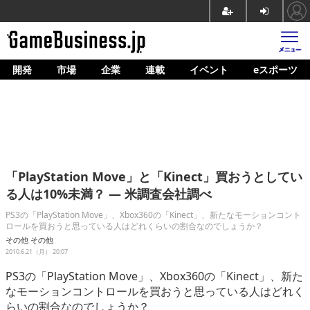
開発
市場
企業
連載
イベント
eスポーツ
ホーム
ゲーム開発
市場
マネタイズ
「PlayStation Move」と「Kinect」買おうとしてい
企業動向
る人は10%未満？ ― 米調査会社調べ
人材育成
PS3の「PlayStation Move」、Xbox360の「Kinect」、新たなモーションコント
ロールを買おうと思っている人はどれくらいの割合なのでしょうか？
産業政策
その他
その他
2010.6.21（月） 20:07
連載
PS3の「PlayStation Move」、Xbox360の「Kinect」、新た
なモーションコントロールを買おうと思っている人はどれく
イベント/セミナー
らいの割合なのでしょうか？