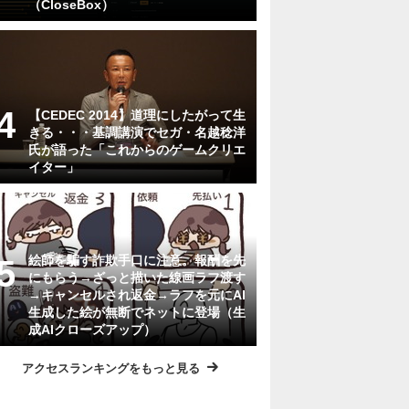
（CloseBox）
【CEDEC 2014】道理にしたがって生
きる・・・基調講演でセガ・名越稔洋
氏が語った「これからのゲームクリエ
イター」
絵師を騙す詐欺手口に注意。報酬を先
にもらう→ざっと描いた線画ラフ渡す
→キャンセルされ返金→ラフを元にAI
生成した絵が無断でネットに登場（生
成AIクローズアップ）
アクセスランキングをもっと見る