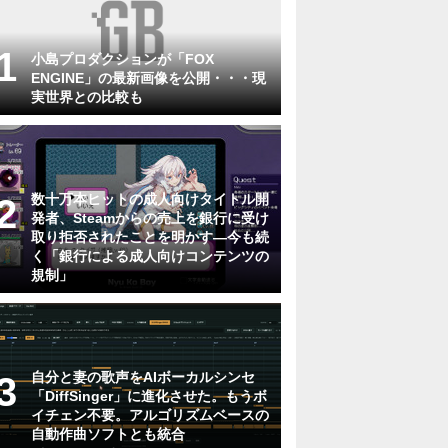
小島プロダクションが「FOX
ENGINE」の最新画像を公開・・・現
実世界との比較も
数十万本ヒットの成人向けタイトル開
発者、Steamからの売上を銀行に受け
取り拒否されたことを明かす―今も続
く「銀行による成人向けコンテンツの
規制」
自分と妻の歌声をAIボーカルシンセ
「DiffSinger」に進化させた。もうボ
イチェン不要。アルゴリズムベースの
自動作曲ソフトとも統合