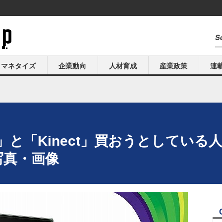
マネタイズ
企業動向
人材育成
産業政策
連
Move」と「Kinect」買おうとしてい
写真・画像