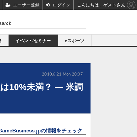
ユーザー登録
ログイン
こんにちは、ゲストさん
載
イベント/セミナー
eスポーツ
2010.6.21 Mon 20:07
る人は10%未満？ ― 米調
GameBusiness.jpの情報をチェック