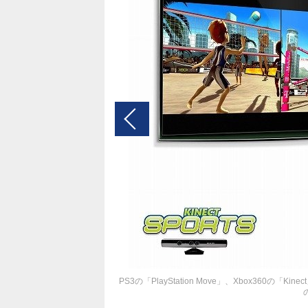
PS3の「PlayStation Move」、Xbox36