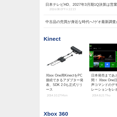
日本テレビHD、2027年3月期1Q決算は営
2026.08.07 Fri 22:15
中古品の売買が身近な時代へ!ゲオ最新調
Kinect
Xbox One用KinectをPC
日本発売まであ
接続できるアダプター発
間！ Xbox On
表、SDK 2.0も正式リリ
声コマンドのデ
ース
レーションをレ
2014.10.27 Mon
2014.8.21 Thu
Xbox 360