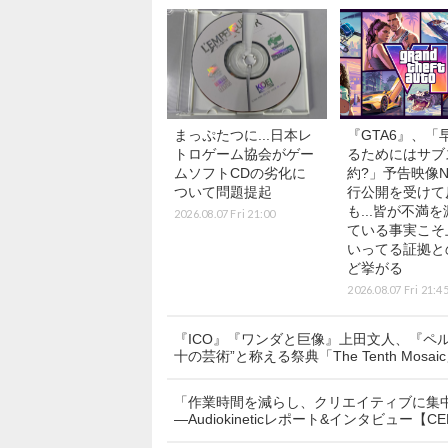
まっぷたつに...日本レ
『GTA6』、「
トロゲーム協会がゲー
るためにはサブ
ムソフトCDの劣化に
約?」予告映像Net
ついて問題提起
行公開を受けて
も...皆が不満
2026.08.07 Fri 21:00
ている事実こそ
いってる証拠と
ど挙がる
2026.08.07 Fri 21:4
『ICO』『ワンダと巨像』上田文人、『ペ
十の芸術”と称える祭典「The Tenth Mosa
「作業時間を減らし、クリエイティブに集中する
―Audiokineticレポート&インタビュー【CE