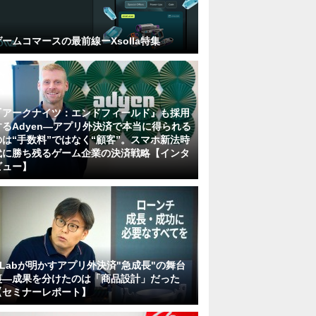
ゲームコマースの最前線ーXsolla特集
『アークナイツ：エンドフィールド』も採用
するAdyen―アプリ外決済で本当に得られる
のは“手数料”ではなく“顧客”。スマホ新法時
代に勝ち残るゲーム企業の決済戦略【インタ
ビュー】
KLabが明かすアプリ外決済"急成長"の舞台
裏―成果を分けたのは「商品設計」だった
【セミナーレポート】