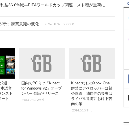
業利益36.6%減―FIFAワールドカップ関連コスト増が重荷に
査が示す購買意識の変化
2026.08.07 Fri 22:00
と2週
国内でPC向け「Kinect
KinectなしのXbox One
e日本語音
for Windows v2」オープ
解禁にデベロッパーは賛
モンスト
ンベータ版がリリース
否両論、独自性の喪失は
ポート
ライバル追随における苦
2014.7.16 Wed
肉の策
2014.5.15 Thu