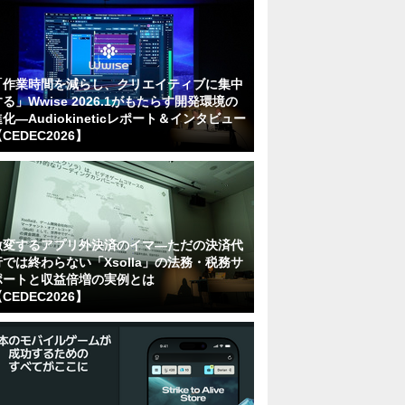
「作業時間を減らし、クリエイティブに集中
る」Wwise 2026.1がもたらす開発環境の
化―Audiokineticレポート＆インタビュー
CEDEC2026】
激変するアプリ外決済のイマ―ただの決済代
行では終わらない「Xsolla」の法務・税務サ
ポートと収益倍増の実例とは
CEDEC2026】