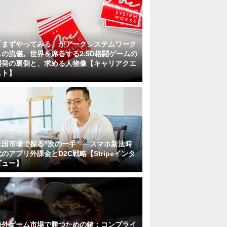
「まずやってみる」がアークシステムワーク
スの流儀。世界を席巻する2.5D格闘ゲームの
開発の裏側と、求める人物像【キャリアクエ
スト】
米国市場で探る“次の一手”──スマホ新法時
代のアプリ外課金とD2C戦略【Stripeインタ
ビュー】
海外ゲーム市場で勝つための鍵：コンプライ