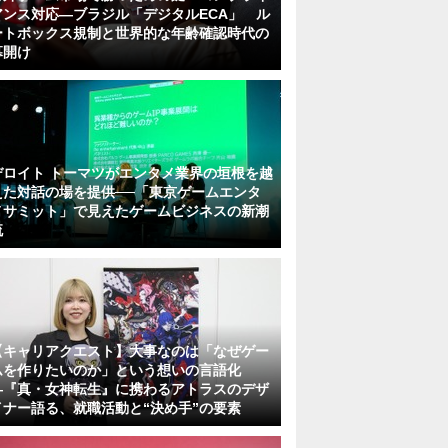
アンス対応—ブラジル「デジタルECA」 ル
ートボックス規制と世界的な年齢確認時代の
幕開け
デロイト トーマツがエンタメ業界の垣根を越
えた対話の場を提供──「東京ゲームエンタ
メサミット」で見えたゲームビジネスの新潮
流
【キャリアクエスト】大事なのは「なぜゲー
ムを作りたいのか」という想いの言語化
―『真・女神転生』に携わるアトラスのデザ
イナー語る、就職活動と“決め手”の要素