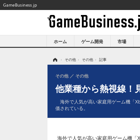
GameBusiness.jp
ホーム
ゲーム開発
市場
ホーム
›
その他
›
その他
›
記事
その他
その他
他業種から熱視線！見
海外で人気が高い家庭用ゲーム機「Xbo
価されている。
海外で人気が高い家庭用ゲーム機「Xbo