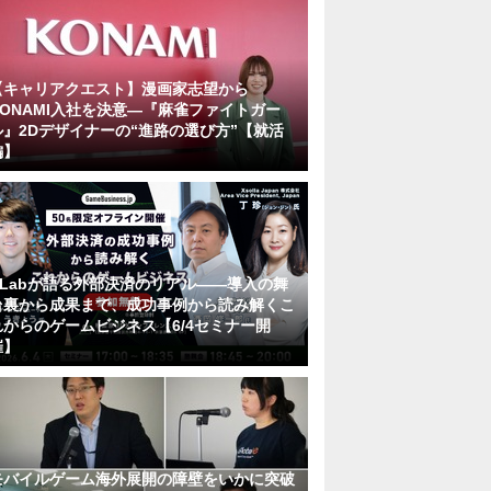
【キャリアクエスト】漫画家志望から
KONAMI入社を決意―『麻雀ファイトガー
ル』2Dデザイナーの“進路の選び方”【就活
編】
KLabが語る外部決済のリアル――導入の舞
台裏から成果まで、成功事例から読み解くこ
れからのゲームビジネス【6/4セミナー開
催】
モバイルゲーム海外展開の障壁をいかに突破