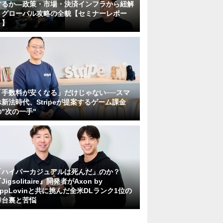
するか―政策・市場・決済インフラから紐解
くグローバル攻略の全貌【セミナーレポー
ト】
「手数料が安くなる」だけじゃない──スマ
ホ新法時代、Stripeが提案するゲーム課金
の"次の一手"
「ハイパーカジュアルは死んだ」のか？
Jigsolitaire』開発者がAxon by
AppLovinと共に挑んだ全米DLランク1位の
舞台裏と苦悩