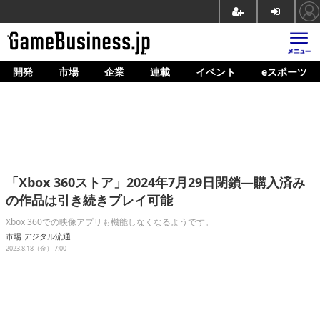
開発
市場
企業
連載
イベント
eスポーツ
ホーム
ゲーム開発
市場
マネタイズ
「Xbox 360ストア」2024年7月29日閉鎖―購入済み
企業動向
の作品は引き続きプレイ可能
人材育成
Xbox 360での映像アプリも機能しなくなるようです。
市場
デジタル流通
産業政策
2023.8.18（金） 7:00
連載
イベント/セミナー