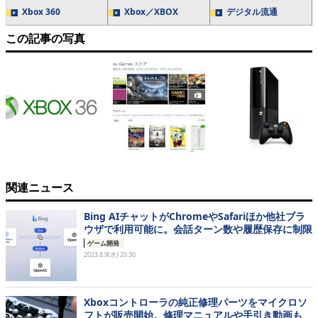
Xbox 360
Xbox／XBOX
デジタル流通
この記事の写真
関連ニュース
Bing AIチャットがChromeやSafariほか他社ブラ
ウザで利用可能に。会話ターン数や履歴保存に制限
ゲーム開発
2023.8.9(水) 20:30
Xboxコントローラの純正修理パーツをマイクロソ
フトが販売開始。修理マニュアルや手引き動画も