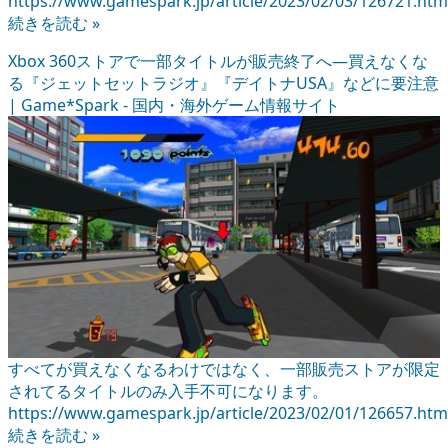
https://www.gamespark.jp/article/2023/02/03/126721.htm
続きを読む »
Xbox 360ストアで一部タイトルが販売終了へ―買えなくな
る『ジェットセットラジオ』『デイトナUSA』などに要注意
| Game*Spark - 国内・海外ゲーム情報サイト
すべてが買えなくなるわけではなく、一部販売ストアが限定
されてるタイトルのみ入手不可になります。
https://www.gamespark.jp/article/2023/02/01/126657.htm
続きを読む »