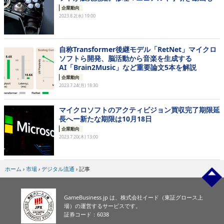
企業動向
2023.8.2(水) 19:00
自称Transformer後継モデル「RetNet」マイクロ
ソフトら開発、脳活動から音楽を生成する
AI「Brain2Music」など重要論文5本を解説
企業動向
2023.7.24(月) 18:30
マイクロソフトのアクティビジョン買収完了期限延
長へー新たな期限は10月18日
企業動向
2023.7.20(木) 13:00
ホーム
›
市場
›
デジタル流通
›
記事
GameBusiness.jp は、株式会社イード（東証グロース上
場）の運営するサービスです。
証券コード：6038