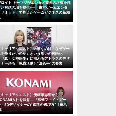
デロイト トーマツがエンタメ業界の垣根を越
えた対話の場を提供──「東京ゲームエンタ
メサミット」で見えたゲームビジネスの新潮
流
【キャリアクエスト】大事なのは「なぜゲー
ムを作りたいのか」という想いの言語化
―『真・女神転生』に携わるアトラスのデザ
イナー語る、就職活動と“決め手”の要素
【キャリアクエスト】漫画家志望から
KONAMI入社を決意―『麻雀ファイトガー
ル』2Dデザイナーの“進路の選び方”【就活
編】