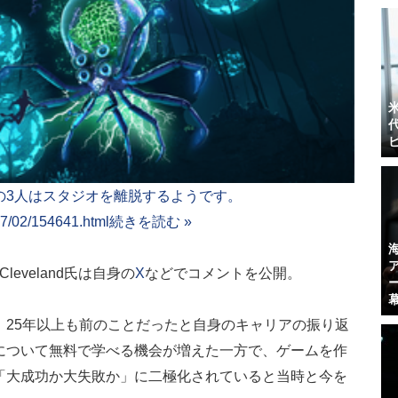
の3人はスタジオを離脱するようです。
07/02/154641.html
続きを読む »
leveland氏は自身の
X
などでコメントを公開。
、25年以上も前のことだったと自身のキャリアの振り返
について無料で学べる機会が増えた一方で、ゲームを作
「大成功か大失敗か」に二極化されていると当時と今を