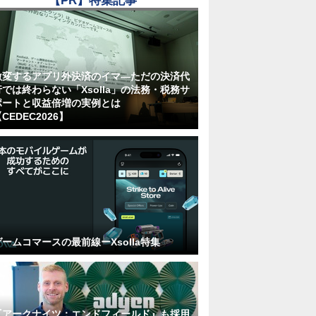
【PR】特集記事
激変するアプリ外決済のイマ―ただの決済代
行では終わらない「Xsolla」の法務・税務サ
ポートと収益倍増の実例とは
CEDEC2026】
ゲームコマースの最前線ーXsolla特集
『アークナイツ：エンドフィールド』も採用