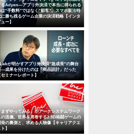
するAdyen―アプリ外決済で本当に得られる
のは“手数料”ではなく“顧客”。スマホ新法時
代に勝ち残るゲーム企業の決済戦略【インタ
ビュー】
KLabが明かすアプリ外決済"急成長"の舞台
裏―成果を分けたのは「商品設計」だった
【セミナーレポート】
「まずやってみる」がアークシステムワーク
スの流儀。世界を席巻する2.5D格闘ゲームの
開発の裏側と、求める人物像【キャリアクエ
スト】