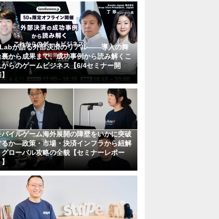
KLabが語る外部決済のリアル――導入の舞
台裏から成果まで、成功事例から読み解くこ
れからのゲームビジネス【6/4セミナー開
催】
モバイルゲーム海外展開の障壁をいかに突破
するか―政策・市場・決済インフラから紐解
くグローバル攻略の全貌【セミナーレポー
ト】