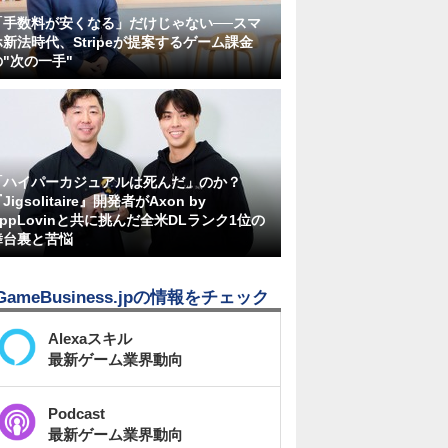
「手数料が安くなる」だけじゃない──スマ
ホ新法時代、Stripeが提案するゲーム課金
の"次の一手"
「ハイパーカジュアルは死んだ」のか？
Jigsolitaire』開発者がAxon by
AppLovinと共に挑んだ全米DLランク1位の
舞台裏と苦悩
GameBusiness.jpの情報をチェック
Alexaスキル
最新ゲーム業界動向
Podcast
最新ゲーム業界動向