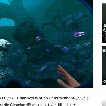
【
ベロッパー
Unknown Worlds Entertainment
について、
harlie Cleveland氏
がコメントを公開しました。