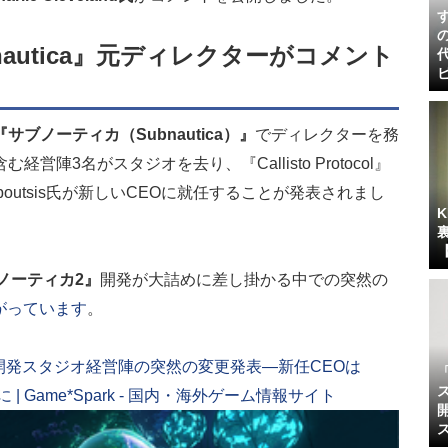
autica』元ディレクターがコメント
『サブノーティカ（Subnautica）』
でディレクターを務
を含む経営陣3名がスタジオを去り、『Callisto Protocol』
apoutsis氏が新しいCEOに就任することが発表されまし
ノーティカ2』
開発が大詰めに差し掛かる中での突然の
がっています
。
リーズ開発スタジオ経営陣の突然の変更発表―新任CEOは
代表に | Game*Spark - 国内・海外ゲーム情報サイト