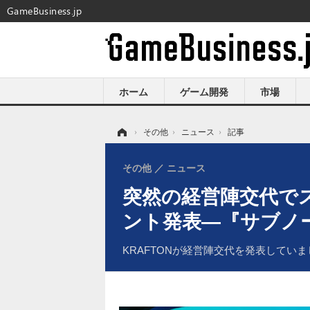
GameBusiness.jp
ホーム
ゲーム開発
市場
ホーム
›
その他
›
ニュース
›
記事
その他
ニュース
突然の経営陣交代で
ント発表―『サブノ
KRAFTONが経営陣交代を発表してい