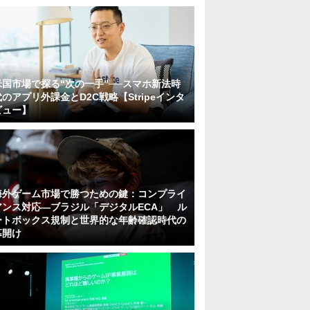
米国市場で探る“次の一手”──スマホ新法時
代のアプリ外課金とD2C戦略【Stripeインタ
ビュー】
海外ゲーム市場で勝つための鍵：コンプライ
アンス対応—ブラジル「デジタルECA」 ル
ートボックス規制と世界的な年齢確認時代の
幕開け