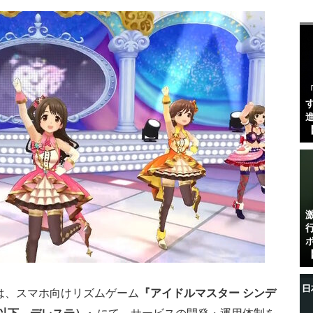
す
進
【
【
は、スマホ向けリズムゲーム
『アイドルマスター シンデ