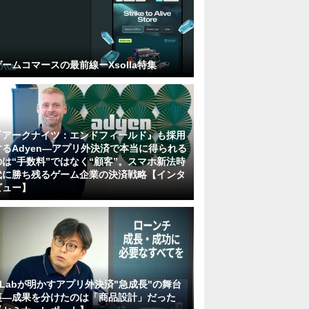
ゲームコマースの最前線ーXsolla特集
『アークナイツ：エンドフィールド』も採用
するAdyen―アプリ外決済で本当に得られる
のは“手数料”ではなく“顧客”。スマホ新法時
代に勝ち残るゲーム企業の決済戦略【インタ
ビュー】
KLabが明かすアプリ外決済"急成長"の舞台
裏―成果を分けたのは「商品設計」だった