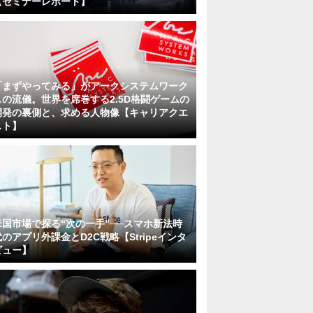
【セミナーレポート】
「まずやってみる」がアークシステムワーク
スの流儀。世界を席巻する2.5D格闘ゲームの
開発の裏側と、求める人物像【キャリアクエ
スト】
米国市場で探る“次の一手”──スマホ新法時
代のアプリ外課金とD2C戦略【Stripeインタ
ビュー】