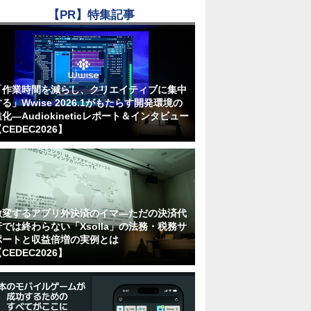
【PR】特集記事
「作業時間を減らし、クリエイティブに集中
る」Wwise 2026.1がもたらす開発環境の
化―Audiokineticレポート＆インタビュー
CEDEC2026】
激変するアプリ外決済のイマ―ただの決済代
行では終わらない「Xsolla」の法務・税務サ
ポートと収益倍増の実例とは
CEDEC2026】