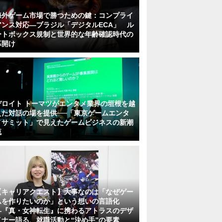
海外ゲーム市場で勝つための鍵：コンプライ
アンス対応—ブラジル「デジタルECA」 ル
ートボックス規制と世界的な年齢確認時代の
幕開け
デロイト トーマツがエンタメ業界の垣根を越
えた対話の場を提供──「東京ゲームエンタ
メサミット」で見えたゲームビジネスの新潮
流
【キャリアクエスト】大事なのは「なぜゲー
ムを作りたいのか」という想いの言語化
―『真・女神転生』に携わるアトラスのデザ
イナー語る、就職活動と“決め手”の要素