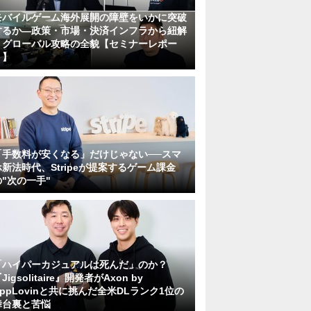
モバイルゲーム海外展開の障壁をいかに突破
するか―政策・市場・決済インフラから紐解
くグローバル攻略の全貌【セミナーレポー
ト】
「手数料が安くなる」だけじゃない──スマ
ホ新法時代、Stripeが提案するゲーム課金
の"次の一手"
「ハイパーカジュアルは死んだ」のか？
Jigsolitaire』開発者がAxon by
AppLovinと共に挑んだ全米DLランク1位の
舞台裏と苦悩