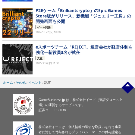
P2Eゲーム『Brilliantcrypto』のEpic Games
Store版がリリース、新機能「ジュエリー工房」の
開発画面も公開
ゲーム開発
2024.10.22(火) 18:00
eスポーツチーム「REJECT」運営会社が経営体制を
強化―新役員3名が就任
文化
2025.3.19(水) 11:30
ホーム
›
その他
›
イベント
›
記事
GameBusiness.jp は、株式会社イード（東証グロース上
場）の運営するサービスです。
証券コード：6038
株式会社イードは、個人情報の適切な取扱いを行う事業
者に対して付与されるプライバシーマークの付与認定を