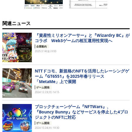
関連ニュース
『資産性ミリオンアーサー』と『Wizardry BC』が
コラボ Web3ゲームの相互運用性実現へ
企業動向
2025.3.14(金) 9:00
NTTドコモ、新規格のNFTを活用したレーシングゲ
ーム『GT6551』を2025年春リリース
「MetaMe」上で展開
ゲーム開発
2024.12.23(月) 14:15
ブロックチェーンゲーム『NFTWars』、
『Bouncy Bunny』などサービスを停止した4プロ
ジェクトのNFTに対応
ゲーム開発
2024.10.24(木) 19:30