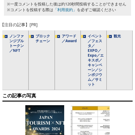
※一度コメントを投稿した後は約120秒間投稿することができません
※コメントを投稿する際は
「利用規約」
を必ずご確認ください
【注目の記事】[PR]
ノンファ
ブロック
アワード
イベント
観光
ンジブル
チェーン
／Award
／フェス
トークン
タ／
／NFT
EXPO／
Expo／エ
キスポ／
キャンペ
ーン／シ
ンポジウ
ム／サミ
ット
この記事の写真