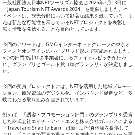
一般社団法人日本NFTツーリズム協会は2025年3月13日に
eスポーツ
「Japan Tourism NFT Awards 2024」を開催しました。本
イベントは、観光分野において顕著な結果を残している、ま
たは新たな可能性を示しているNFTプロジェクトを表彰し、
広く情報を発信することを目的としています。
今回のアワードは、GMOインターネットグループの東京オ
フィスとオンラインのハイブリッド形式で実施されました。
5つの部門で計10の事業者によるファイナルピッチが行わ
れ、グランプリとゴールド賞（準グランプリ）が決定しまし
た。
今回の受賞プロジェクトには、NFTを活用した地域プロモー
ション、観光資源のデジタル化、インバウンド促進など、多
岐にわたる取り組みが含まれています。
例えば、「誘客・プロモーション部門」のグランプリを受賞
した株式会社エイチ・アイ・エスと株式会社ガルシスによる
「Travel and Snap to Earn」は新しい写真体験を提供して
おり、「これまで写真を撮ることを趣味にしていなかった層