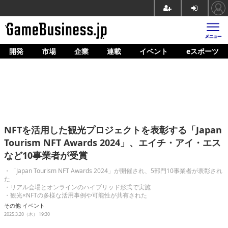
開発
市場
企業
連載
イベント
eスポーツ
ホーム
ゲーム開発
市場
マネタイズ
NFTを活用した観光プロジェクトを表彰する「Japan
企業動向
Tourism NFT Awards 2024」、エイチ・アイ・エス
など10事業者が受賞
人材育成
・「Japan Tourism NFT Awards 2024」が開催され、5部門10事業者が表彰され
産業政策
た
・リアル会場とオンラインのハイブリッド形式で実施
・観光×NFTの多様な活用事例や可能性が共有された
連載
その他
イベント
2025.3.20（木） 19:30
イベント/セミナー