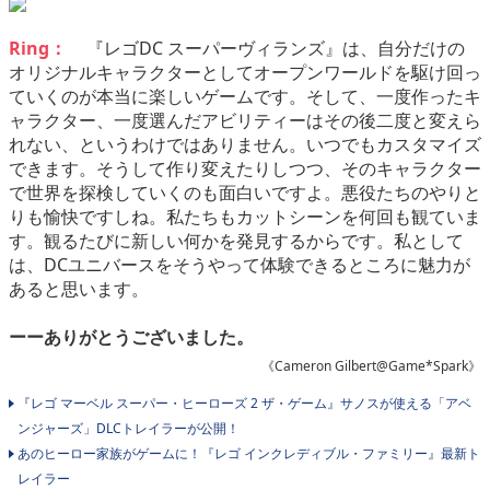
Ring：
『レゴDC スーパーヴィランズ』は、自分だけの
オリジナルキャラクターとしてオープンワールドを駆け回っ
ていくのが本当に楽しいゲームです。そして、一度作ったキ
ャラクター、一度選んだアビリティーはその後二度と変えら
れない、というわけではありません。いつでもカスタマイズ
できます。そうして作り変えたりしつつ、そのキャラクター
で世界を探検していくのも面白いですよ。悪役たちのやりと
りも愉快ですしね。私たちもカットシーンを何回も観ていま
す。観るたびに新しい何かを発見するからです。私として
は、DCユニバースをそうやって体験できるところに魅力が
あると思います。
ーーありがとうございました。
《Cameron Gilbert@Game*Spark》
『レゴ マーベル スーパー・ヒーローズ 2 ザ・ゲーム』サノスが使える「アベ
ンジャーズ」DLCトレイラーが公開！
あのヒーロー家族がゲームに！『レゴ インクレディブル・ファミリー』最新ト
レイラー