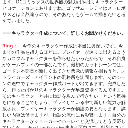
ます。DCコミックスの世界観の魅力はやはりキャラクター
とロケーションにありますね。ゴッサム・シティはメトロポ
リスとは全然違うので、そのあたりもゲームで描きたいと考
えていました。
ーーキャラクター作成について、詳しくお聞かせください。
Ring：
今作のキャラクター作成は本当に奥深いです。今
までの作品を超えるほどに。プレイヤーが誇りに思えるよう
なカスタムキャラクターを作らせたかったからで、それ自身
がゲームプレイの一部なんです。最初のカットシーンでは、
ゴードン本部長が新しく出てきた悪党の情報を掴もうと、ス
トライカーズ・アイランドの刑務所を訪問します。そのシー
ンの途中でキャラクター作成パートが出てきます。完成した
ら、作ったばかりのキャラクターが早速登場するんですよ。
そのキャラクターと共に物語を歩んで行きたい、という気持
ちになることでしょう。プレイしている中で新しい能力が解
放され、プレイヤーキャラクターが物語の要となります。詳
しい内容は伏せますが、物語の流れにも影響します。自分の
キャラクターがジョーカーやハーレイと交流してどう反応し
ていくか……そういった点が一味違う面白さで、特別なスパ