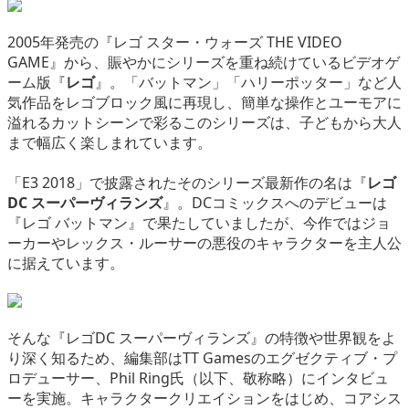
eスポーツ
2005年発売の『レゴ スター・ウォーズ THE VIDEO
GAME』から、賑やかにシリーズを重ね続けているビデオゲ
ーム版『
レゴ
』。「バットマン」「ハリーポッター」など人
気作品をレゴブロック風に再現し、簡単な操作とユーモアに
溢れるカットシーンで彩るこのシリーズは、子どもから大人
まで幅広く楽しまれています。
「E3 2018」で披露されたそのシリーズ最新作の名は『
レゴ
DC スーパーヴィランズ
』。DCコミックスへのデビューは
『レゴ バットマン』で果たしていましたが、今作ではジョ
ーカーやレックス・ルーサーの悪役のキャラクターを主人公
に据えています。
そんな『レゴDC スーパーヴィランズ』の特徴や世界観をよ
り深く知るため、編集部はTT Gamesのエグゼクティブ・プ
ロデューサー、Phil Ring氏（以下、敬称略）にインタビュ
ーを実施。キャラクタークリエイションをはじめ、コアシス