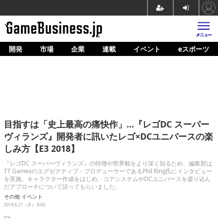
開発
市場
企業
連載
イベント
eスポーツ
ホーム
ゲーム開発
市場
マネタイズ
目指すは「史上最高の痛快作」…『レゴDC スーパー
企業動向
ヴィランズ』開発者に訊いたレゴ×DCユニバースの楽
しみ方【E3 2018】
人材育成
『レゴDC スーパーヴィランズ』の特徴や世界観をより深く知るため、編集部は
産業政策
TT Gamesのエグゼクティブ・プロデューサーであるPhil Ring氏にインタビュー
を実施。キャラクター作成をはじめ、コアシステムやDCユニバースを盛り込ん
だアプローチについて語ってもらいました。
連載
その他
イベント
2018.6.21（木） 8:00
イベント/セミナー