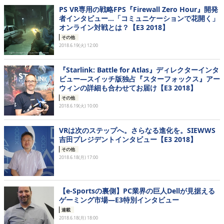
PS VR専用の戦略FPS『Firewall Zero Hour』開発
者インタビュー…「コミュニケーションで花開く」
オンライン対戦とは？【E3 2018】
その他
2018.6.19(火) 12:00
『Starlink: Battle for Atlas』ディレクターインタ
ビュー―スイッチ版独占『スターフォックス』アー
ウィンの詳細も合わせてお届け【E3 2018】
その他
2018.6.19(火) 10:00
VRは次のステップへ。さらなる進化を。SIEWWS
吉田プレジデントインタビュー【E3 2018】
その他
2018.6.18(月) 17:00
【e-Sportsの裏側】PC業界の巨人Dellが見据える
ゲーミング市場―E3特別インタビュー
連載
2018.6.18(月) 18:00