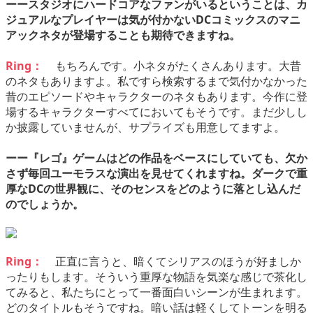
ーースタジオにハードコアなファンがいるということは、カ
ジュアルなプレイヤーは気が付かないDCコミックスのマニ
アックネタが登場することも期待できますね。
Ring：
もちろんです。小ネタがたくさんあります。大昔
のネタもありますよ。私ですら検索するまで気付かなかった
昔のエピソードやキャラクターのネタもあります。今作に登
場するキャラクターすべてにおいてもそうです。まだ少しし
か披露していませんが、サプライズも用意してますよ。
ーー『レゴ』ゲームはどの作品をベースにしていても、欠か
さず毎回ユーモラスな演出を見せてくれますね。ダークで重
厚なDCの世界観に、そのセンスをどのように落とし込んだ
のでしょうか。
Ring：
正直に言うと、暗くてシリアスのほうが好ましか
ったりもします。そういう重厚な物語を気楽な感じで茶化し
てみると、私たちにとって一番面白いシーンが生まれます。
どのタイトルもそうですね。暗い話は軽くしてトーンを明る