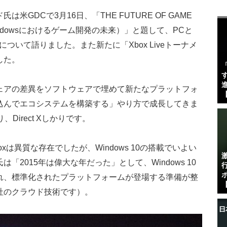
GDCで3月16日、「THE FUTURE OF GAME
（Windowsにおけるゲーム開発の未来）」と題して、PCと
化について語りました。また新たに「Xbox Liveトーナメ
した。
す
進
ェアの差異をソフトウェアで埋めて新たなプラットフォ
【
込んでエコシステムを構築する」やり方で成長してきま
、Direct Xしかりです。
は異質な存在でしたが、Windows 10の搭載でいよい
2015年は偉大な年だった」として、Windows 10
れ、標準化されたプラットフォームが登場する準備が整
【
社のクラウド技術です）。