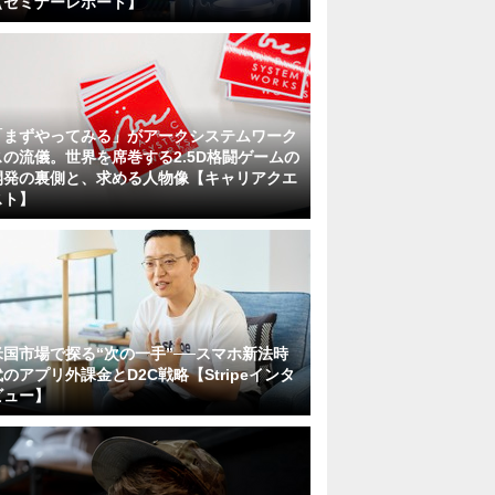
【セミナーレポート】
「まずやってみる」がアークシステムワーク
スの流儀。世界を席巻する2.5D格闘ゲームの
開発の裏側と、求める人物像【キャリアクエ
スト】
米国市場で探る“次の一手”──スマホ新法時
代のアプリ外課金とD2C戦略【Stripeインタ
ビュー】