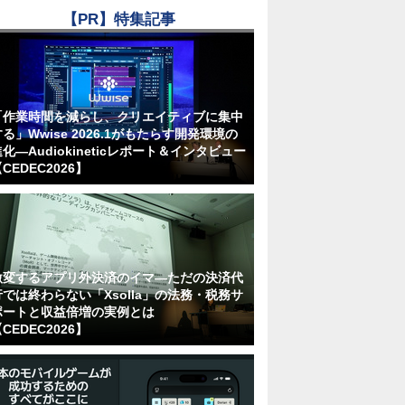
【PR】特集記事
「作業時間を減らし、クリエイティブに集中
る」Wwise 2026.1がもたらす開発環境の
化―Audiokineticレポート＆インタビュー
CEDEC2026】
激変するアプリ外決済のイマ―ただの決済代
行では終わらない「Xsolla」の法務・税務サ
ポートと収益倍増の実例とは
CEDEC2026】