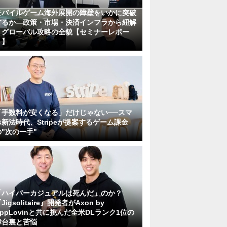
モバイルゲーム海外展開の障壁をいかに突破
するか―政策・市場・決済インフラから紐解
くグローバル攻略の全貌【セミナーレポー
ト】
「手数料が安くなる」だけじゃない──スマ
ホ新法時代、Stripeが提案するゲーム課金
の"次の一手"
「ハイパーカジュアルは死んだ」のか？
Jigsolitaire』開発者がAxon by
AppLovinと共に挑んだ全米DLランク1位の
舞台裏と苦悩