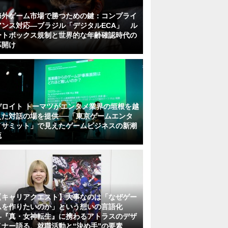
海外ゲーム市場で勝つための鍵：コンプライ
アンス対応—ブラジル「デジタルECA」 ル
ートボックス規制と世界的な年齢確認時代の
幕開け
デロイト トーマツがエンタメ業界の垣根を越
えた対話の場を提供──「東京ゲームエンタ
メサミット」で見えたゲームビジネスの新潮
流
【キャリアクエスト】大事なのは「なぜゲー
ムを作りたいのか」という想いの言語化
―『真・女神転生』に携わるアトラスのデザ
イナー語る、就職活動と“決め手”の要素