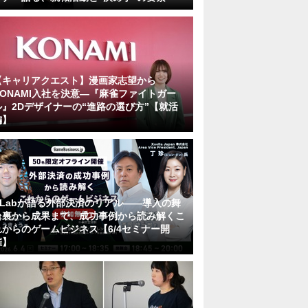
【キャリアクエスト】漫画家志望から
KONAMI入社を決意―『麻雀ファイトガー
ル』2Dデザイナーの“進路の選び方”【就活
編】
KLabが語る外部決済のリアル――導入の舞
台裏から成果まで、成功事例から読み解くこ
れからのゲームビジネス【6/4セミナー開
催】