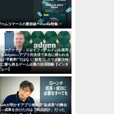
ゲームコマースの最前線ーXsolla特集
『アークナイツ：エンドフィールド』も採用
するAdyen―アプリ外決済で本当に得られる
のは“手数料”ではなく“顧客”。スマホ新法時
代に勝ち残るゲーム企業の決済戦略【インタ
ビュー】
KLabが明かすアプリ外決済"急成長"の舞台
裏―成果を分けたのは「商品設計」だった