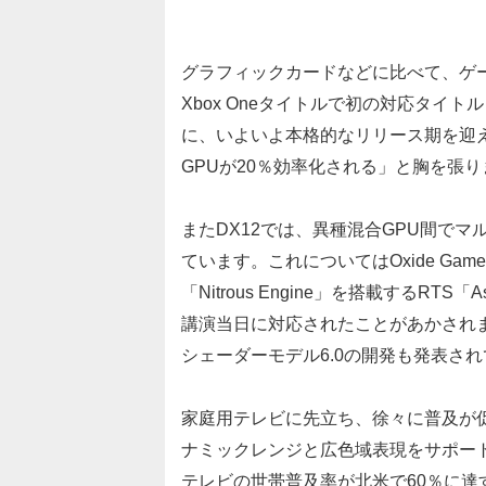
グラフィックカードなどに比べて、ゲームの
Xbox Oneタイトルで初の対応タイ
に、いよいよ本格的なリリース期を迎え
GPUが20％効率化される」と胸を張り
またDX12では、異種混合GPU間で
ています。これについてはOxide Ga
「Nitrous Engine」を搭載するRTS「A
講演当日に対応されたことがあかされ
シェーダーモデル6.0の開発も発表さ
家庭用テレビに先立ち、徐々に普及が
ナミックレンジと広色域表現をサポート
テレビの世帯普及率が北米で60％に達