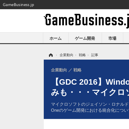
GameBusiness.jp
ホーム
ゲーム開発
市場
ホーム
›
企業動向
›
戦略
›
記事
企業動向
戦略
【GDC 2016】Wi
みも・・・マイクロ
マイクロソフトのジェイソン・ロナルド氏は米GD
Oneのゲーム開発における統合化につい