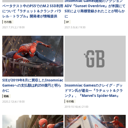
Insomniac Games開発のアクション
ベータテスト中のPS5でのM.2 SSD利用
ADV『Sunset Overdrive』が米国にて
について『ラチェット＆クランク パラ
SIEにより商標登録されたことが明らか
レル・トラブル』開発者が情報提供
に
その他
IP
2021.7.31(土) 18:00
2021.5.5(水) 19:30
SIEが2019年8月に買収したInsomniac
Insomniac Gamesのクレイグ・グッ
Gamesへの支払額は約250億円と明ら
ドマン氏が逝去―『ラチェット＆クラ
かに
ンク』、『Marvel's Spider-Man』
戦略
その他
2020.2.12(水) 18:00
2019.10.16(水) 21:00