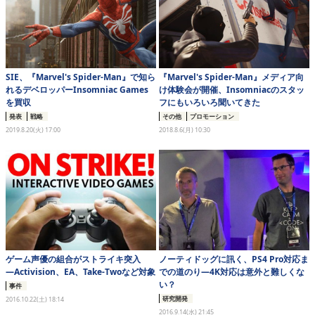
SIE、『Marvel's Spider-Man』で知ら
『Marvel's Spider-Man』メディア向
れるデベロッパーInsomniac Games
け体験会が開催、Insomniacのスタッ
を買収
フにもいろいろ聞いてきた
発表
戦略
その他
プロモーション
2019.8.20(火) 17:00
2018.8.6(月) 10:30
ゲーム声優の組合がストライキ突入
ノーティドッグに訊く、PS4 Pro対応ま
―Activision、EA、Take-Twoなど対象
での道のり―4K対応は意外と難しくな
い？
事件
研究開発
2016.10.22(土) 18:14
2016.9.14(水) 21:45