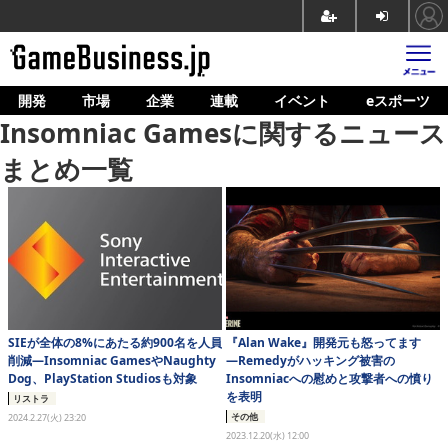
開発
市場
企業
連載
イベント
eスポーツ
ホーム
Insomniac Gamesに関するニュース
ゲーム開発
まとめ一覧
市場
マネタイズ
企業動向
人材育成
SIEが全体の8%にあたる約900名を人員
『Alan Wake』開発元も怒ってます
産業政策
削減―Insomniac GamesやNaughty
―Remedyがハッキング被害の
Dog、PlayStation Studiosも対象
Insomniacへの慰めと攻撃者への憤り
連載
を表明
リストラ
その他
2024.2.27(火) 23:20
イベント/セミナー
2023.12.20(水) 12:00