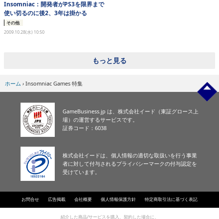
Insomniac：開発者がPS3を限界まで
使い切るのに後2、3年は掛かる
その他
2009.10.28(水) 10:50
もっと見る
ホーム
›
Insomniac Games 特集
GameBusiness.jp は、株式会社イード（東証グロース上
場）の運営するサービスです。
証券コード：6038
株式会社イードは、個人情報の適切な取扱いを行う事業
者に対して付与されるプライバシーマークの付与認定を
受けています。
お問合せ
広告掲載
会社概要
個人情報保護方針
特定商取引法に基づく表記
紹介した商品/サービスを購入、契約した場合に、