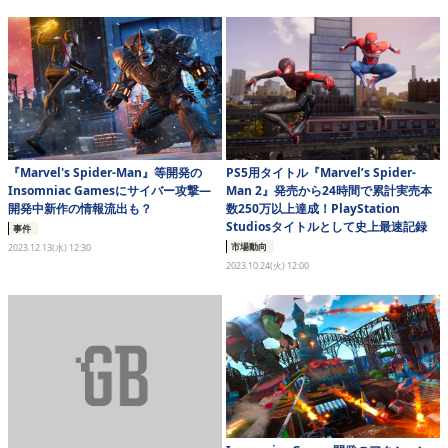
eスポーツ
『Marvel's Spider-Man』等開発の
PS5用タイトル『Marvel’s Spider-
Insomniac Gamesにサイバー攻撃―
Man 2』発売から24時間で累計実売本
開発中新作の情報流出も？
数250万以上達成！PlayStation
Studiosタイトルとして史上最速記録
事件
市場動向
2023.12.13(水) 12:30
2023.10.24(火) 12:00