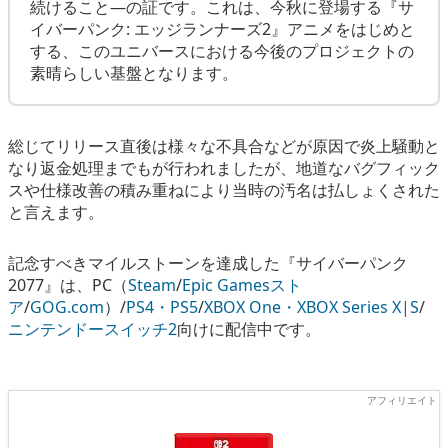
続けること―の証です。これは、今秋に登場する『サ
イバーパンク: エッジランナーズ2』アニメをはじめと
する、このユニバースにおける今後のプロジェクトの
素晴らしい基盤となります。
総じてリリース直後は様々な不具合などが原因で炎上騒動と
なり返金処理までもが行われましたが、地道なバグフィック
スや仕様改善の積み重ねにより当時の汚名は払しょくされた
と言えます。
記念すべきマイルストーンを達成した『サイバーパンク
2077』は、PC（
Steam
/
Epic Gamesスト
ア
/
GOG.com
）/
PS4・PS5
/
XBOX One・XBOX Series X|S
/
ニンテンドースイッチ2
向けに配信中です。