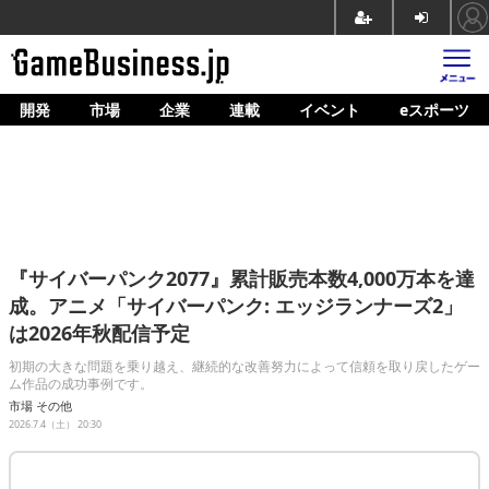
開発
市場
企業
連載
イベント
eスポーツ
ホーム
ゲーム開発
市場
マネタイズ
『サイバーパンク2077』累計販売本数4,000万本を達
企業動向
成。アニメ「サイバーパンク: エッジランナーズ2」
は2026年秋配信予定
人材育成
初期の大きな問題を乗り越え、継続的な改善努力によって信頼を取り戻したゲー
産業政策
ム作品の成功事例です。
市場
その他
連載
2026.7.4（土） 20:30
イベント/セミナー