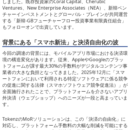
しました。既存投資家のCoral Capital、Cherubic
Ventures、New Enterprise Associates（NEA）、新韓ベン
チャーインベストメントとグローバル・ブレインが共同運営
する「新韓-GBフューチャーフロー投資事業有限責任組合」
もフォローオンで出資しています。
背景にある「スマホ新法」と決済自由化の波
今回の調達の背景には、モバイルアプリ市場における決済環
境の構造変化があります。従来、AppleやGoogleのプラッ
トフォームが課す最大30%の手数料がデジタルコンテンツ事
業者の大きな負担となってきました。2025年12月に「スマ
ートフォンにおいて利用される特定ソフトウェアに係る競争
の促進に関する法律（スマホソフトウェア競争促進法）」が
全面施行されたことで、プラットフォームを介さないアプリ
外決済（ウェブショップ）へのニーズが一段と高まっていま
す。
TokenzのMoRソリューションは、この「決済の自由化」に
対応し、プラットフォーム手数料の大幅な削減を可能にする