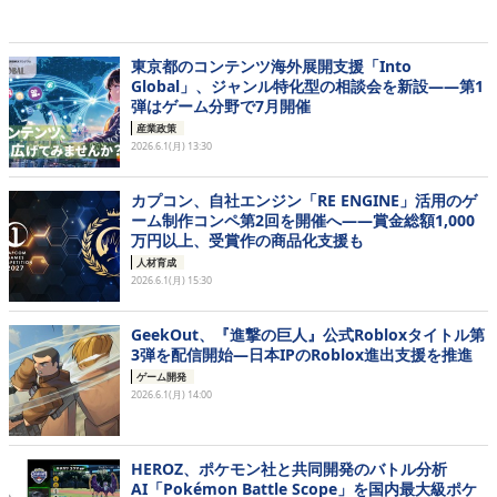
東京都のコンテンツ海外展開支援「Into
Global」、ジャンル特化型の相談会を新設――第1
弾はゲーム分野で7月開催
産業政策
2026.6.1(月) 13:30
カプコン、自社エンジン「RE ENGINE」活用のゲ
ーム制作コンペ第2回を開催へ――賞金総額1,000
万円以上、受賞作の商品化支援も
人材育成
2026.6.1(月) 15:30
GeekOut、『進撃の巨人』公式Robloxタイトル第
3弾を配信開始―日本IPのRoblox進出支援を推進
ゲーム開発
2026.6.1(月) 14:00
HEROZ、ポケモン社と共同開発のバトル分析
AI「Pokémon Battle Scope」を国内最大級ポケ