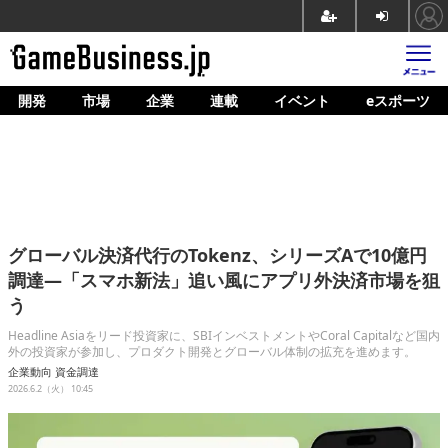
開発
市場
企業
連載
イベント
eスポーツ
ホーム
ゲーム開発
市場
マネタイズ
グローバル決済代行のTokenz、シリーズAで10億円
企業動向
調達—「スマホ新法」追い風にアプリ外決済市場を狙
う
人材育成
Headline Asiaをリード投資家に、SBIインベストメントやCoral Capitalなど国内
産業政策
外の投資家が参加し、プロダクト開発とグローバル体制の拡充を進めます。
企業動向
資金調達
連載
2026.6.2（火） 10:45
イベント/セミナー