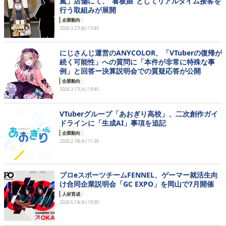
嵐」店舗にて、“看板娘”としてリアルタイム接客を
行う取組みが展開
企業動向
2026.3.27(金) 13:45
にじさんじ運営のANYCOLOR、「VTuberの復帰が
続く可能性」への質問に「本件が非常に特殊な事
例」と回答ー決算説明会での質疑応答が公開
企業動向
2026.3.17(火) 19:45
VTuberグループ「あおぎり高校」、二次創作ガイ
ドラインに「生成AI」事項を追記
企業動向
2026.2.18(水) 11:30
プロeスポーツチームFENNEL、ゲーマー就活生向
け合同企業説明会「GC EXPO」を岡山で7月開催
人材育成
2026.5.14(木) 19:00