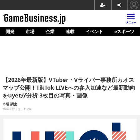
開発
市場
企業
連載
イベント
eスポーツ
ホーム
ゲーム開発
市場
マネタイズ
【2026年最新版】VTuber・Vライバー事務所カオス
企業動向
マップ公開！TikTok LIVEへの参入加速など最新動向
をuyetが分析 3枚目の写真・画像
人材育成
市場
調査
産業政策
2026.5.17（日） 11:00
連載
イベント/セミナー