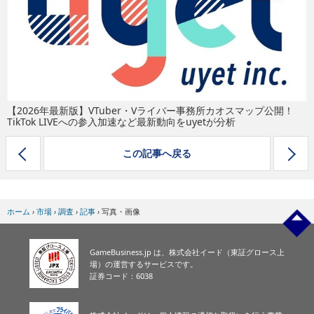
eスポーツ
【2026年最新版】VTuber・Vライバー事務所カオスマップ公開！
TikTok LIVEへの参入加速など最新動向をuyetが分析
この記事へ戻る
ホーム
›
市場
›
調査
›
記事
›
写真・画像
GameBusiness.jp は、株式会社イード（東証グロース上
場）の運営するサービスです。
証券コード：6038