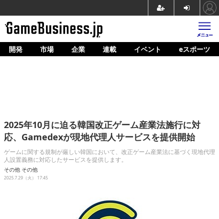
開発
市場
企業
連載
イベント
eスポーツ
ホーム
ゲーム開発
市場
マネタイズ
2025年10月に迫る韓国改正ゲーム産業法施行に対
企業動向
応、Gamedexが現地代理人サービスを提供開始
人材育成
ゲームに関する規制が厳しい韓国において、改正ゲーム産業法に基づく現地代理
人設置義務に対応したサービスを提供します。
産業政策
その他
その他
2025.7.29（火） 17:45
連載
イベント/セミナー