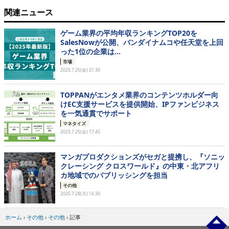
関連ニュース
ゲーム業界の平均年収ランキングTOP20を
SalesNowが公開、バンダイナムコや任天堂を上回
った1位の企業は…
市場
2025.7.25(金) 21:30
TOPPANがエンタメ業界のコンテンツホルダー向
けEC支援サービスを提供開始、IPファンビジネス
を一気通貫でサポート
マネタイズ
2025.7.25(金) 17:45
マンガプロダクションズがセガと提携し、『ソニッ
クレーシング クロスワールド』の中東・北アフリ
カ地域でのパブリッシングを担当
その他
2025.7.28(月) 16:30
ホーム
›
その他
›
その他
›
記事