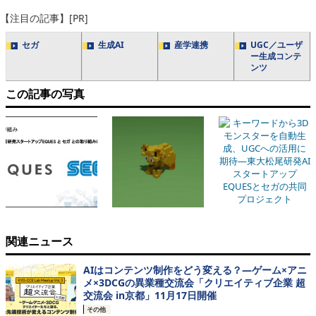
【注目の記事】[PR]
セガ
生成AI
産学連携
UGC／ユーザ
ー生成コンテ
ンツ
この記事の写真
関連ニュース
AIはコンテンツ制作をどう変える？―ゲーム×アニ
メ×3DCGの異業種交流会「クリエイティブ企業 超
交流会 in京都」11月17日開催
その他