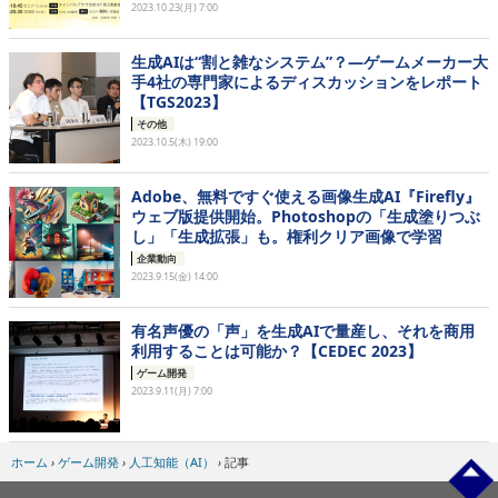
2023.10.23(月) 7:00
生成AIは“割と雑なシステム”？―ゲームメーカー大
手4社の専門家によるディスカッションをレポート
【TGS2023】
その他
2023.10.5(木) 19:00
Adobe、無料ですぐ使える画像生成AI『Firefly』
ウェブ版提供開始。Photoshopの「生成塗りつぶ
し」「生成拡張」も。権利クリア画像で学習
企業動向
2023.9.15(金) 14:00
有名声優の「声」を生成AIで量産し、それを商用
利用することは可能か？【CEDEC 2023】
ゲーム開発
2023.9.11(月) 7:00
ホーム
›
ゲーム開発
›
人工知能（AI）
›
記事