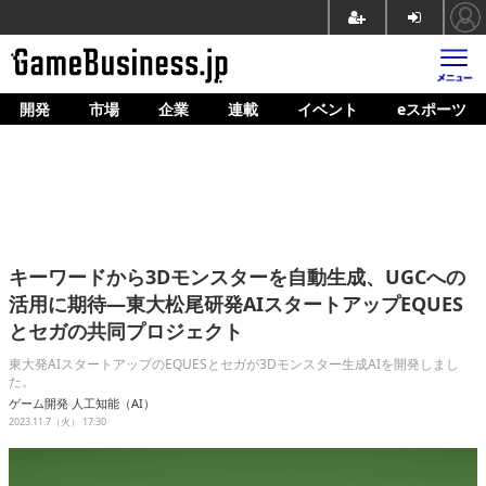
開発
市場
企業
連載
イベント
eスポーツ
ホーム
ゲーム開発
市場
マネタイズ
キーワードから3Dモンスターを自動生成、UGCへの
企業動向
活用に期待―東大松尾研発AIスタートアップEQUES
とセガの共同プロジェクト
人材育成
東大発AIスタートアップのEQUESとセガが3Dモンスター生成AIを開発しまし
産業政策
た。
ゲーム開発
人工知能（AI）
連載
2023.11.7（火） 17:30
イベント/セミナー