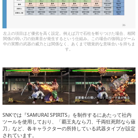
左上の項目ほど優劣を高く設定。例えば刀で石柱を斬りつけた場合、相関
関係の弱い刀の効果音が発生するという仕組み。この場合の強弱はゲーム
中の実際の武器の威力とは関係なく、あくまで聴覚的な意味合いを持ちま
す。
SNKでは『SAMURAI SPIRITS』を制作するにあたって社内
ツールを使用しており、「覇王丸なら刀、千両狂死郎なら薙
刀」など、各キャラクターの所持している武器タイプが設定
されています。