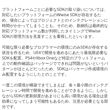
プラットフォームごとに必要なSDKの取り扱いについては、
対応したいプラットフォームのWwise SDKが存在するた
め、場合によってはプロジェクトとのインテグレーションに
時間がかかってしまうことも。そのため、新納氏は最終的な
対応プラットフォーム数が判明したタイミングでWwise
SDKの管理方法を見直すことを重視したといいます。
可能な限り必要なプログラマーの環境にのみSDKが存在する
状況を作るため、UE4で開発を進めるにあたり最低限必要な
SDKを配置。PS4やXbox Oneなど特定のプラットフォーム
上での動作確認はパッケージでできれば問題がないというパ
ターンがほとんどだったため、SDKはパッケージ作成環境の
み配置するようにしたとのことです。
一度この環境が構築できてしまえば、各々最小限のインテグ
レーション時間で開発を進めることができるように。しかし
ながらSDKの更新頻度があまりにも高い環境がある場合は逆
効果になってしまう可能性もあるため、注意が必要となる部
分です。