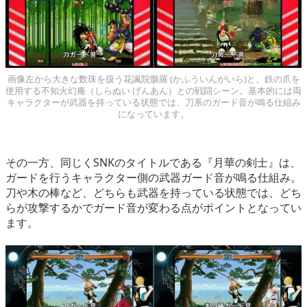
画像左から大きな数珠を扱う花諷院骸羅 (かふういんがいら)と、鉄の爪を
使用する不知火幻庵（しらぬい げんあん）との戦闘シーン。基本的には両
キャラクターが武器を持っている状態では、刀系のガード音が鳴る仕組み
になっています。
その一方、同じくSNKのタイトルである『月華の剣士』は、
ガードを行うキャラクター側の武器ガード音が鳴る仕組み。
刀や木の棒など、どちらも武器を持っている状態では、どち
らが攻撃するかでガード音が変わる点がポイントとなってい
ます。